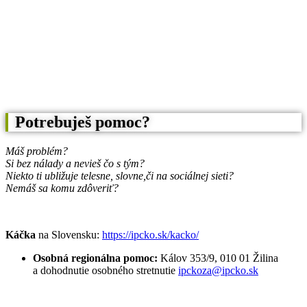
Potrebuješ pomoc?
Máš problém?
Si bez nálady a nevieš čo s tým?
Niekto ti ubližuje telesne, slovne,
či na sociálnej sieti?
Nemáš sa komu zdôveriť?
Káčka
na Slovensku:
https://ipcko.sk/kacko/
Osobná regionálna pomoc:
Kálov 353/9, 010 01 Žilina
a dohodnutie osobného stretnutie
ipckoza@ipcko.sk