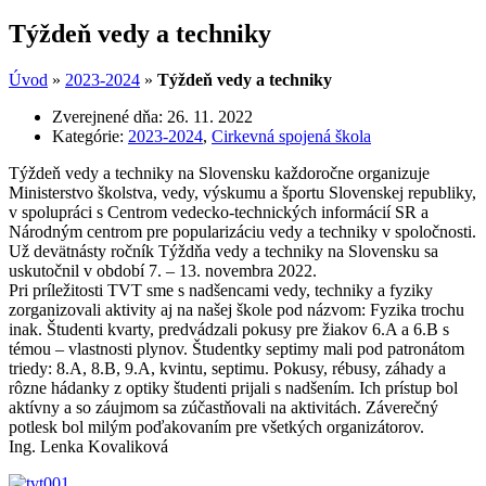
Týždeň vedy a techniky
Úvod
»
2023-2024
»
Týždeň vedy a techniky
Zverejnené dňa:
26. 11. 2022
Kategórie:
2023-2024
,
Cirkevná spojená škola
Týždeň vedy a techniky na Slovensku každoročne organizuje
Ministerstvo školstva, vedy, výskumu a športu Slovenskej republiky,
v spolupráci s Centrom vedecko-technických informácií SR a
Národným centrom pre popularizáciu vedy a techniky v spoločnosti.
Už devätnásty ročník Týždňa vedy a techniky na Slovensku sa
uskutočnil v období 7. – 13. novembra 2022.
Pri príležitosti TVT sme s nadšencami vedy, techniky a fyziky
zorganizovali aktivity aj na našej škole pod názvom: Fyzika trochu
inak. Študenti kvarty, predvádzali pokusy pre žiakov 6.A a 6.B s
témou – vlastnosti plynov. Študentky septimy mali pod patronátom
triedy: 8.A, 8.B, 9.A, kvintu, septimu. Pokusy, rébusy, záhady a
rôzne hádanky z optiky študenti prijali s nadšením. Ich prístup bol
aktívny a so záujmom sa zúčastňovali na aktivitách. Záverečný
potlesk bol milým poďakovaním pre všetkých organizátorov.
Ing. Lenka Kovaliková