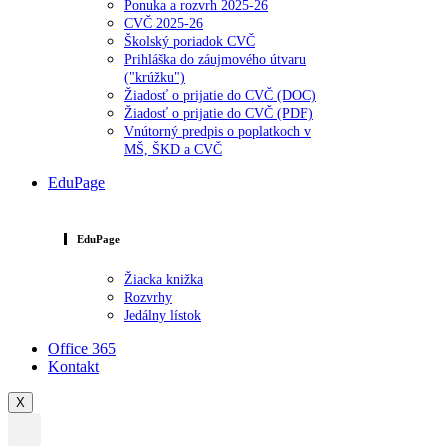
Ponuka a rozvrh 2025-26
CVČ 2025-26
Školský poriadok CVČ
Prihláška do záujmového útvaru
("krúžku")
Žiadosť o prijatie do CVČ (DOC)
Žiadosť o prijatie do CVČ (PDF)
Vnútorný predpis o poplatkoch v
MŠ, ŠKD a CVČ
EduPage
EduPage
Žiacka knižka
Rozvrhy
Jedálny lístok
Office 365
Kontakt
X