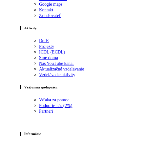
Google maps
Kontakt
Zriaďovateľ
Aktivity
DofE
Projekty
ICDL (ECDL)
Sme doma
Náš YouTube kanál
Aktualizačné vzdelávanie
Vzdelávacie aktivity
Vzájomná spolupráca
Vďaka za pomoc
Podporte nás (2%)
Partneri
Informácie