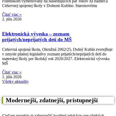
Františkom vymenovaný na nasledujúcich päť rokov za riaditeľa
Cirkevnej spojenej školy v Dolnom Kubíne. Staronovému
Čítať viac »
2. júla 2026
Elektronická výveska – zoznam
prijatých/neprijatých detí do MŠ
Cirkevná spojená škola, Okružná 2062/25, Dolný Kubín zverejňuje
v zmysle platnej legislatívy zoznam prijatých/neprijatých detí do
materskej školy pre školský rok 2026/2027. Elektronická výveska
MŠ
Čítať viac »
1. júla 2026
Všetky aktuality
Modernejší, zdatnejší, prístupnejší
Cieľom projektu je zabezpečiť kvalitnú edukáciu pre všetkých