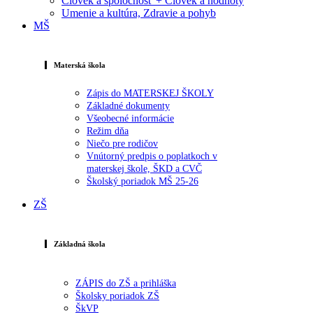
Človek a spoločnosť + Človek a hodnoty
Umenie a kultúra, Zdravie a pohyb
MŠ
Materská škola
Zápis do MATERSKEJ ŠKOLY
Základné dokumenty
Všeobecné informácie
Režim dňa
Niečo pre rodičov
Vnútorný predpis o poplatkoch v
materskej škole, ŠKD a CVČ
Školský poriadok MŠ 25-26
ZŠ
Základná škola
ZÁPIS do ZŠ a prihláška
Školsky poriadok ZŠ
ŠkVP