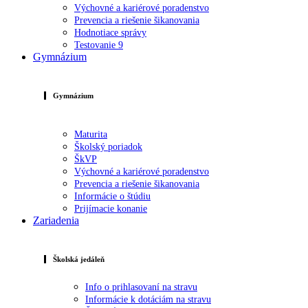
Výchovné a kariérové poradenstvo
Prevencia a riešenie šikanovania
Hodnotiace správy
Testovanie 9
Gymnázium
Gymnázium
Maturita
Školský poriadok
ŠkVP
Výchovné a kariérové poradenstvo
Prevencia a riešenie šikanovania
Informácie o štúdiu
Prijímacie konanie
Zariadenia
Školská jedáleň
Info o prihlasovaní na stravu
Informácie k dotáciám na stravu