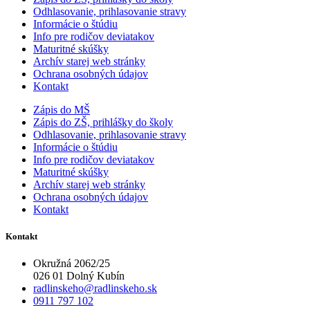
Odhlasovanie, prihlasovanie stravy
Informácie o štúdiu
Info pre rodičov deviatakov
Maturitné skúšky
Archív starej web stránky
Ochrana osobných údajov
Kontakt
Zápis do MŠ
Zápis do ZŠ, prihlášky do školy
Odhlasovanie, prihlasovanie stravy
Informácie o štúdiu
Info pre rodičov deviatakov
Maturitné skúšky
Archív starej web stránky
Ochrana osobných údajov
Kontakt
Kontakt
Okružná 2062/25
026 01 Dolný Kubín
radlinskeho@radlinskeho.sk
0911 797 102