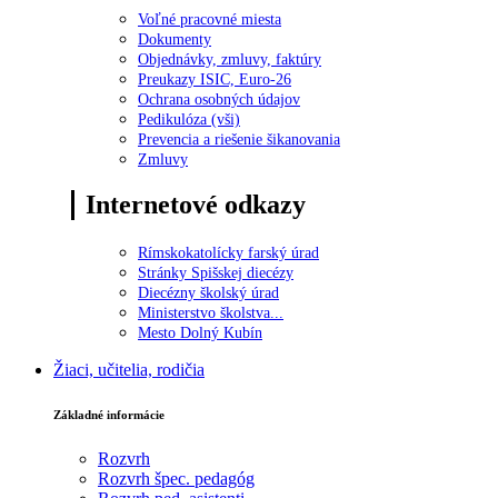
Voľné pracovné miesta
Dokumenty
Objednávky, zmluvy, faktúry
Preukazy ISIC, Euro-26
Ochrana osobných údajov
Pedikulóza (vši)
Prevencia a riešenie šikanovania
Zmluvy
Internetové odkazy
Rímskokatolícky farský úrad
Stránky Spišskej diecézy
Diecézny školský úrad
Ministerstvo školstva...
Mesto Dolný Kubín
Žiaci, učitelia, rodičia
Základné informácie
Rozvrh
Rozvrh špec. pedagóg