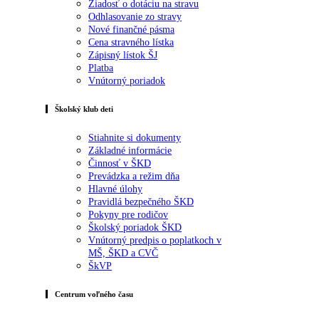
Žiadosť o dotáciu na stravu
Odhlasovanie zo stravy
Nové finančné pásma
Cena stravného lístka
Zápisný lístok ŠJ
Platba
Vnútorný poriadok
Školský klub deti
Stiahnite si dokumenty
Základné informácie
Činnosť v ŠKD
Prevádzka a režim dňa
Hlavné úlohy
Pravidlá bezpečného ŠKD
Pokyny pre rodičov
Školský poriadok ŠKD
Vnútorný predpis o poplatkoch v
MŠ, ŠKD a CVČ
ŠkVP
Centrum voľného času