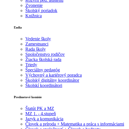
Rozvrh ped. asistenti
Zvonenie
Školský poriadok
Knižnica
Ľudia
Vedenie školy
Zamestnanci
Rada školy
Spoločenstvo rodičov
Žiacka školská rada
Triedy
Špeciálny pedagóg
Výchovný a kariérový poradca
Školský digitálny koordinátor
Školskí koordinátori
Predmetové komisie
Štatút PK a MZ
MZ 1. - 4.stupeň
Jazyk a komunikácia
Človek a príroda + Matematika a práca s informáciami