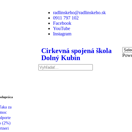
radlinskeho@radlinskeho.sk
0911 797 102
Facebook
YouTube
Instagram
Cirkevná spojená škola
Powe
Dolný Kubín
olupráca
aka za
moc
dporte
s (2%)
rtneri