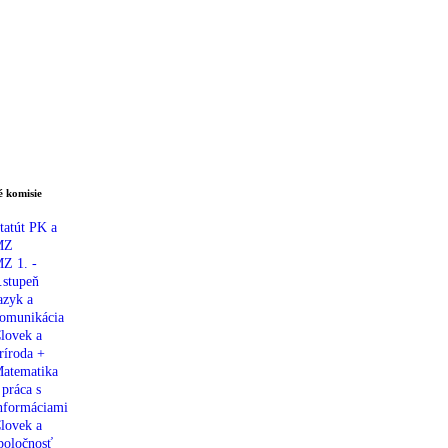
 komisie
tatút PK a
MZ
Z 1. -
.stupeň
azyk a
omunikácia
lovek a
ríroda +
atematika
 práca s
nformáciami
lovek a
poločnosť