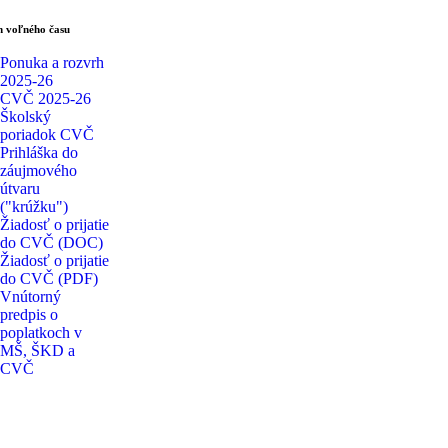
 voľného času
Ponuka a rozvrh
2025-26
CVČ 2025-26
Školský
poriadok CVČ
Prihláška do
záujmového
útvaru
("krúžku")
Žiadosť o prijatie
do CVČ (DOC)
Žiadosť o prijatie
do CVČ (PDF)
Vnútorný
predpis o
poplatkoch v
MŠ, ŠKD a
CVČ