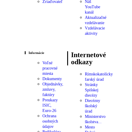
Zriaďovateľ
Náš
YouTube
kanál
Aktualizačné
vzdelávanie
Vzdelávacie
aktivity
Informácie
Internetové
odkazy
Voľné
pracovné
miesta
Rímskokatolícky
Dokumenty
farský úrad
Objednávky,
Stránky
zmluvy,
Spišskej
faktúry
diecézy
Preukazy
Diecézny
ISIC,
školský
Euro-26
úrad
Ochrana
Ministerstvo
osobných
školstva...
údajov
Mesto
Pedikulóza