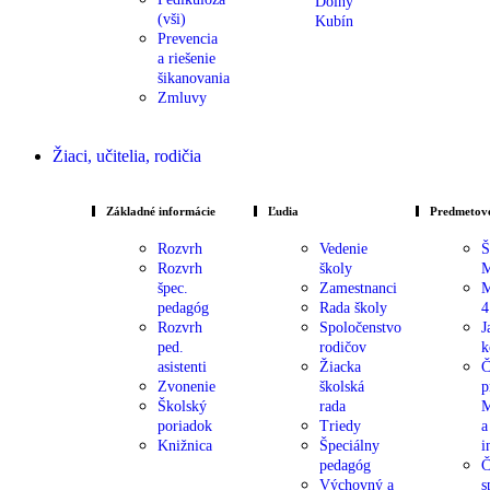
Dolný
(vši)
Kubín
Prevencia
a riešenie
šikanovania
Zmluvy
Žiaci, učitelia, rodičia
Základné informácie
Ľudia
Predmetové
Rozvrh
Vedenie
Š
Rozvrh
školy
špec.
Zamestnanci
M
pedagóg
Rada školy
4
Rozvrh
Spoločenstvo
J
ped.
rodičov
k
asistenti
Žiacka
Č
Zvonenie
školská
p
Školský
rada
M
poriadok
Triedy
a
Knižnica
Špeciálny
i
pedagóg
Č
Výchovný a
s