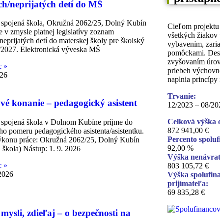
ch/neprijatých detí do MŠ
 spojená škola, Okružná 2062/25, Dolný Kubín
Cieľom projektu 
e v zmysle platnej legislatívy zoznam
všetkých žiakov
/neprijatých detí do materskej školy pre školský
vybavením, zari
/2027. Elektronická výveska MŠ
pomôckami. Dese
zvyšovaním úrov
c »
priebeh výchovno
026
naplnia princípy
Trvanie:
vé konanie – pedagogický asistent
12/2023 – 08/20
Celková výška 
 spojená škola v Dolnom Kubíne príjme do
872 941,00 €
o pomeru pedagogického asistenta/asistentku.
Percento spolu
ýkonu práce: Okružná 2062/25, Dolný Kubín
92,00 %
 škola) Nástup: 1. 9. 2026
Výška nenávrat
c »
803 105,72 €
 2026
Výška spolufina
prijímateľa:
69 835,28 €
 mysli, zdieľaj – o bezpečnosti na