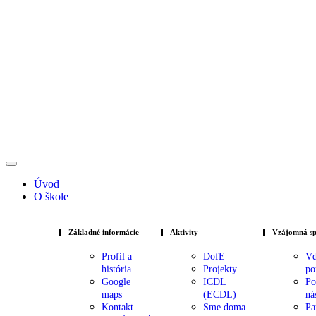
Úvod
O škole
Základné informácie
Aktivity
Vzájomná sp
Profil a
DofE
Vď
história
Projekty
po
Google
ICDL
Po
maps
(ECDL)
ná
Kontakt
Sme doma
Pa