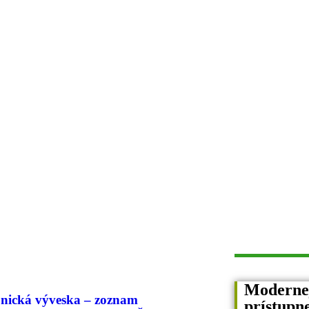
Modernejš
onická výveska – zoznam
prístupne