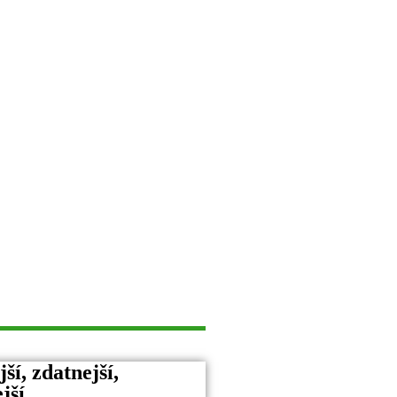
í, zdatnejší,
jší