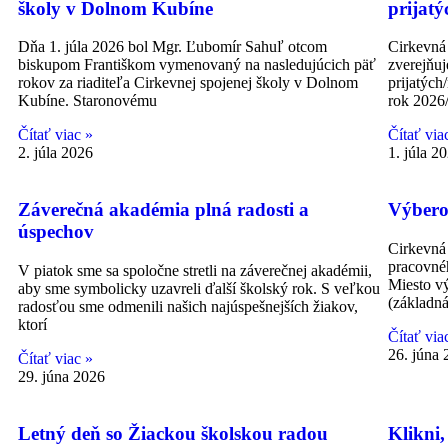
školy v Dolnom Kubíne
prijatý
Dňa 1. júla 2026 bol Mgr. Ľubomír Sahuľ otcom
Cirkevná
biskupom Františkom vymenovaný na nasledujúcich päť
zverejňuj
rokov za riaditeľa Cirkevnej spojenej školy v Dolnom
prijatých
Kubíne. Staronovému
rok 2026
Čítať viac »
Čítať via
2. júla 2026
1. júla 2
Záverečná akadémia plná radosti a
Výbero
úspechov
Cirkevná
pracovnéh
V piatok sme sa spoločne stretli na záverečnej akadémii,
Miesto v
aby sme symbolicky uzavreli ďalší školský rok. S veľkou
(základná
radosťou sme odmenili našich najúspešnejších žiakov,
ktorí
Čítať via
26. júna
Čítať viac »
29. júna 2026
Letný deň so Žiackou školskou radou
Klikni,