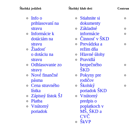
Školská jedáleň
Školský klub deti
Centrum
Info o
Stiahnite si
prihlasovaní na
dokumenty
stravu
Základné
Informácie k
informácie
dotáciám na
Činnosť v ŠKD
stravu
Prevádzka a
Žiadosť
režim dňa
o dotáciu na
Hlavné úlohy
stravu
Pravidlá
Odhlasovanie zo
bezpečného
stravy
ŠKD
Nové finančné
Pokyny pre
pásma
rodičov
Cena stravného
Školský
lístka
poriadok ŠKD
Zápisný lístok ŠJ
Vnútorný
Platba
predpis o
Vnútorný
poplatkoch v
poriadok
MŠ, ŠKD a
CVČ
ŠkVP