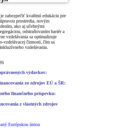
je zabezpečiť kvalitnú edukáciu pre
 úpravou prostredia, novým
adením, ako aj učebnými
gregáciou, odstraňovaním bariér a
ne vzdelávania sa optimalizuje
-vzdelávacej činnosti, čím sa
 inkluzívneho vzdelávania.
26
oprávnených výdavkov:
financovania zo zdrojov EÚ a ŠR:
ného finančného príspevku:
ncovania z vlastných zdrojov