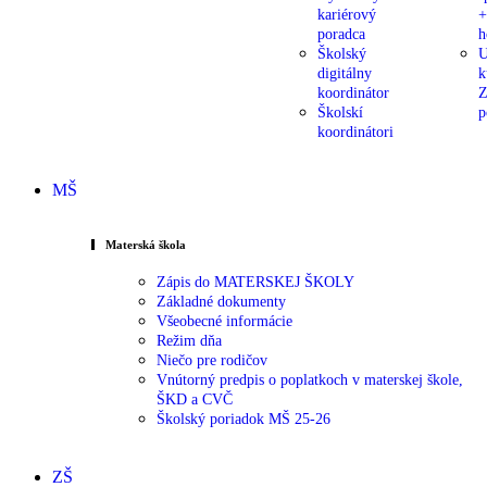
kariérový
+
poradca
h
Školský
U
digitálny
k
koordinátor
Z
Školskí
p
koordinátori
MŠ
Materská škola
Zápis do MATERSKEJ ŠKOLY
Základné dokumenty
Všeobecné informácie
Režim dňa
Niečo pre rodičov
Vnútorný predpis o poplatkoch v materskej škole,
ŠKD a CVČ
Školský poriadok MŠ 25-26
ZŠ