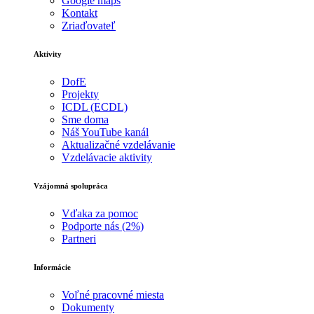
Google maps
Kontakt
Zriaďovateľ
Aktivity
DofE
Projekty
ICDL (ECDL)
Sme doma
Náš YouTube kanál
Aktualizačné vzdelávanie
Vzdelávacie aktivity
Vzájomná spolupráca
Vďaka za pomoc
Podporte nás (2%)
Partneri
Informácie
Voľné pracovné miesta
Dokumenty