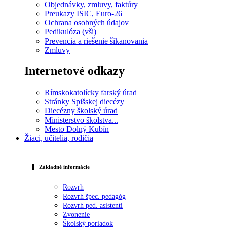
Objednávky, zmluvy, faktúry
Preukazy ISIC, Euro-26
Ochrana osobných údajov
Pedikulóza (vši)
Prevencia a riešenie šikanovania
Zmluvy
Internetové odkazy
Rímskokatolícky farský úrad
Stránky Spišskej diecézy
Diecézny školský úrad
Ministerstvo školstva...
Mesto Dolný Kubín
Žiaci, učitelia, rodičia
Základné informácie
Rozvrh
Rozvrh špec. pedagóg
Rozvrh ped. asistenti
Zvonenie
Školský poriadok