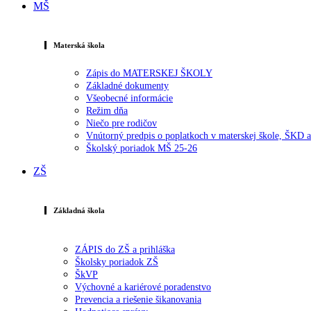
MŠ
Materská škola
Zápis do MATERSKEJ ŠKOLY
Základné dokumenty
Všeobecné informácie
Režim dňa
Niečo pre rodičov
Vnútorný predpis o poplatkoch v materskej škole, ŠKD
Školský poriadok MŠ 25-26
ZŠ
Základná škola
ZÁPIS do ZŠ a prihláška
Školsky poriadok ZŠ
ŠkVP
Výchovné a kariérové poradenstvo
Prevencia a riešenie šikanovania