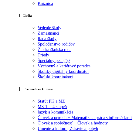
Knižnica
Ľudia
Vedenie školy
Zamestnanci
Rada školy
Spoločenstvo rodičov
Žiacka školská rada
Triedy
Špeciálny pedagóg
Výchovný a kariérový poradca
Školský digitálny koordinátor
Školskí koordinátori
Predmetové komisie
Štatút PK a MZ
MZ 1. - 4.stupeň
Jazyk a komunikácia
Človek a príroda + Matematika a práca s informáciami
Človek a spoločnosť + Človek a hodnoty
Umenie a kultúra, Zdravie a pohyb