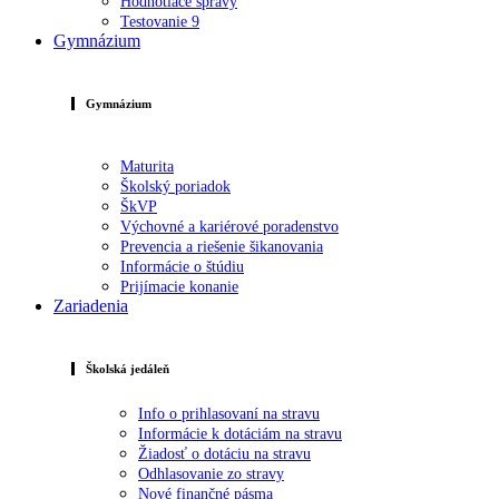
Hodnotiace správy
Testovanie 9
Gymnázium
Gymnázium
Maturita
Školský poriadok
ŠkVP
Výchovné a kariérové poradenstvo
Prevencia a riešenie šikanovania
Informácie o štúdiu
Prijímacie konanie
Zariadenia
Školská jedáleň
Info o prihlasovaní na stravu
Informácie k dotáciám na stravu
Žiadosť o dotáciu na stravu
Odhlasovanie zo stravy
Nové finančné pásma