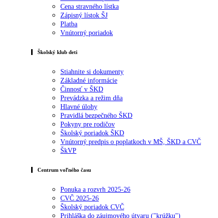
Cena stravného lístka
Zápisný lístok ŠJ
Platba
Vnútorný poriadok
Školský klub deti
Stiahnite si dokumenty
Základné informácie
Činnosť v ŠKD
Prevádzka a režim dňa
Hlavné úlohy
Pravidlá bezpečného ŠKD
Pokyny pre rodičov
Školský poriadok ŠKD
Vnútorný predpis o poplatkoch v MŠ, ŠKD a CVČ
ŠkVP
Centrum voľného času
Ponuka a rozvrh 2025-26
CVČ 2025-26
Školský poriadok CVČ
Prihláška do záujmového útvaru ("krúžku")