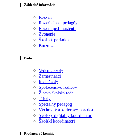
Základné informácie
Rozvrh
Rozvrh špec. pedagóg
Rozvrh ped. asistenti
Zvonenie
Školský poriadok
Knižnica
Ľudia
Vedenie školy
Zamestnanci
Rada školy
Spoločenstvo rodičov
Žiacka školská rada
Triedy
Špeciálny pedagóg
Výchovný a kariérový poradca
Školský digitálny koordinátor
Školskí koordinátori
Predmetové komisie