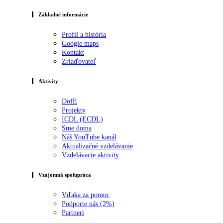
Základné informácie
Profil a história
Google maps
Kontakt
Zriaďovateľ
Aktivity
DofE
Projekty
ICDL (ECDL)
Sme doma
Náš YouTube kanál
Aktualizačné vzdelávanie
Vzdelávacie aktivity
Vzájomná spolupráca
Vďaka za pomoc
Podporte nás (2%)
Partneri