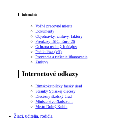
Informácie
Voľné pracovné miesta
Dokumenty
Objednávky, zmluvy, faktúry
Preukazy ISIC, Euro-26
Ochrana osobných údajov
Pedikulóza (vši)
Prevencia a riešenie šikanovania
Zmluvy
Internetové odkazy
Rímskokatolícky farský úrad
Stránky Spišskej diecézy
Diecézny školský úrad
Ministerstvo školstva...
Mesto Dolný Kubín
Žiaci, učitelia, rodičia