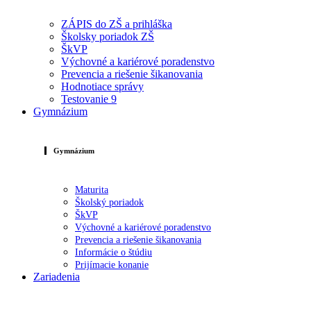
ZÁPIS do ZŠ a prihláška
Školsky poriadok ZŠ
ŠkVP
Výchovné a kariérové poradenstvo
Prevencia a riešenie šikanovania
Hodnotiace správy
Testovanie 9
Gymnázium
Gymnázium
Maturita
Školský poriadok
ŠkVP
Výchovné a kariérové poradenstvo
Prevencia a riešenie šikanovania
Informácie o štúdiu
Prijímacie konanie
Zariadenia