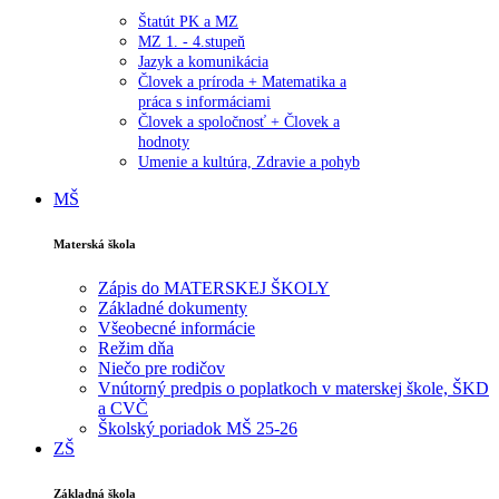
Štatút PK a MZ
MZ 1. - 4.stupeň
Jazyk a komunikácia
Človek a príroda + Matematika a
práca s informáciami
Človek a spoločnosť + Človek a
hodnoty
Umenie a kultúra, Zdravie a pohyb
MŠ
Materská škola
Zápis do MATERSKEJ ŠKOLY
Základné dokumenty
Všeobecné informácie
Režim dňa
Niečo pre rodičov
Vnútorný predpis o poplatkoch v materskej škole, ŠKD
a CVČ
Školský poriadok MŠ 25-26
ZŠ
Základná škola