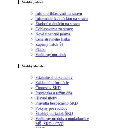
Školská jedáleň
Info o prihlasovaní na stravu
Informácie k dotáciám na stravu
Žiadosť o dotáciu na stravu
Odhlasovanie zo stravy
Nové finančné pásma
Cena stravného lístka
Zápisný lístok ŠJ
Platba
Vnútorný poriadok
Školský klub deti
Stiahnite si dokumenty
Základné informácie
Činnosť v ŠKD
Prevádzka a režim dňa
Hlavné úlohy
Pravidlá bezpečného ŠKD
Pokyny pre rodičov
Školský poriadok ŠKD
Vnútorný predpis o poplatkoch v
MŠ, ŠKD a CVČ