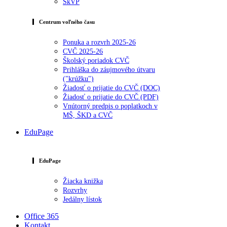
ŠkVP
Centrum voľného času
Ponuka a rozvrh 2025-26
CVČ 2025-26
Školský poriadok CVČ
Prihláška do záujmového útvaru
("krúžku")
Žiadosť o prijatie do CVČ (DOC)
Žiadosť o prijatie do CVČ (PDF)
Vnútorný predpis o poplatkoch v
MŠ, ŠKD a CVČ
EduPage
EduPage
Žiacka knižka
Rozvrhy
Jedálny lístok
Office 365
Kontakt