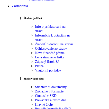
Zariadenia
Školská jedáleň
Info o prihlasovaní na
stravu
Informácie k dotáciám na
stravu
Žiadosť o dotáciu na stravu
Odhlasovanie zo stravy
Nové finančné pásma
Cena stravného lístka
Zápisný lístok ŠJ
Platba
Vnútorný poriadok
Školský klub deti
Stiahnite si dokumenty
Základné informácie
Činnosť v ŠKD
Prevádzka a režim dňa
Hlavné úlohy
Pravidlá bezpečného ŠKD