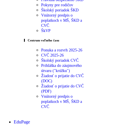
Pokyny pre rodičov
Školský poriadok ŠKD
Vnútorný predpis o
poplatkoch v MŠ, ŠKD a
CVČ
ŠkVP
Centrum voľného času
Ponuka a rozvrh 2025-26
CVČ 2025-26
Školský poriadok CVČ
Prihláška do záujmového
útvaru ("krúžku")
Žiadosť o prijatie do CVČ
(DOC)
Žiadosť o prijatie do CVČ
(PDF)
Vnútorný predpis o
poplatkoch v MŠ, ŠKD a
CVČ
EduPage