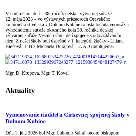
Vesmír očami detí – 38. ročník detskej výtvarnej súťaže
12. mája 2023 – vo výstavných priestoroch Oravského
kultúrneho strediska v Dolnom Kubíne sa uskutočnila vernisáž a
vyhodnotenie súťaže okresného kola 38. ročníka detskej
výtvarnej súťaže Vesmír očami detí spojené s odovzdávaním
cien. Z našej školy boli úspešné v 1. kategórii žiačky:- Liliana
Bieľová- 1. B a Michaela Durajová – 2. A. Gratulujeme.
Mgr. D. Krupová, Mgr. T. Koval
Aktuality
Vymenovanie riaditeľa Cirkevnej spojenej školy v
Dolnom Kubíne
Dňa 1. júla 2026 bol Mgr. Ľubomír Sahuľ otcom biskupom