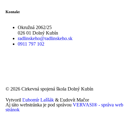
Kontakt
Okružná 2062/25
026 01 Dolný Kubín
radlinskeho@radlinskeho.sk
0911 797 102
© 2026 Cirkevná spojená škola Dolný Kubín
Vytvoril
Ľubomír Laššák
& Ľudovít Mačor
Aj táto webstránka je pod správou
VERVASI® - správa web
stránok