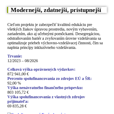
Modernejší, zdatnejší, prístupnejší
Cieľom projektu je zabezpečiť kvalitnú edukáciu pre
všetkých žiakov úpravou prostredia, novým vybavením,
zariadením, ako aj učebnými pomôckami. Desegregáciou,
odstraňovaním bariér a zvyšovaním úrovne vzdelávania sa
optimalizuje priebeh výchovno-vzdelávacej činnosti, čím sa
naplnia princípy inkluzívneho vzdelávania.
Trvanie:
12/2023 – 08/2026
Celková výška oprávnených výdavkov:
872 941,00 €
Percento spolufinancovania zo zdrojov EÚ a ŠR:
92,00 %
Výška nenávratného finančného príspevku:
803 105,72 €
Výška spolufinancovania z vlastných zdrojov
prijímateľa:
69 835,28 €