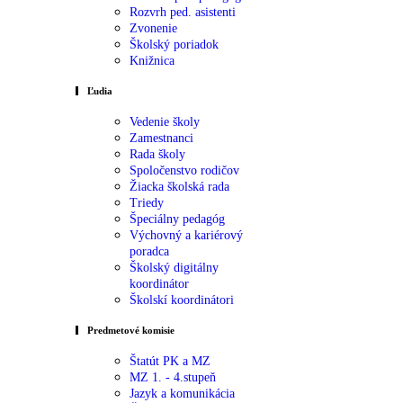
Rozvrh ped. asistenti
Zvonenie
Školský poriadok
Knižnica
Ľudia
Vedenie školy
Zamestnanci
Rada školy
Spoločenstvo rodičov
Žiacka školská rada
Triedy
Špeciálny pedagóg
Výchovný a kariérový
poradca
Školský digitálny
koordinátor
Školskí koordinátori
Predmetové komisie
Štatút PK a MZ
MZ 1. - 4.stupeň
Jazyk a komunikácia