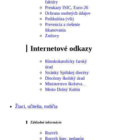
faktúry
Preukazy ISIC, Euro-26
Ochrana osobných údajov
Pedikulóza (vši)
Prevencia a riešenie
šikanovania
Zmluvy
Internetové odkazy
Rímskokatolícky farský
úrad
Stránky Spišskej diecézy
Diecézny školský úrad
Ministerstvo školstva...
Mesto Dolný Kubín
Žiaci, učitelia, rodičia
Základné informácie
Rozvrh
Rozvrh špec. pedagóg