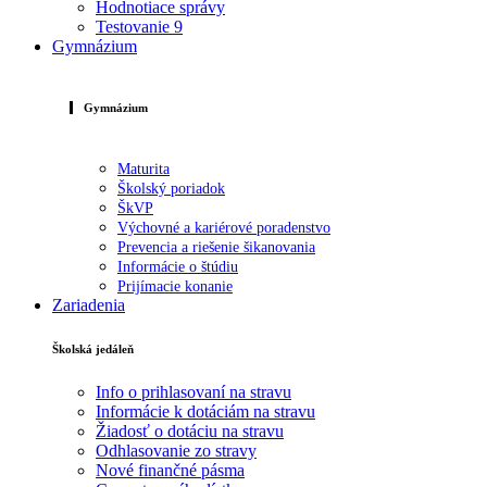
Hodnotiace správy
Testovanie 9
Gymnázium
Gymnázium
Maturita
Školský poriadok
ŠkVP
Výchovné a kariérové poradenstvo
Prevencia a riešenie šikanovania
Informácie o štúdiu
Prijímacie konanie
Zariadenia
Školská jedáleň
Info o prihlasovaní na stravu
Informácie k dotáciám na stravu
Žiadosť o dotáciu na stravu
Odhlasovanie zo stravy
Nové finančné pásma