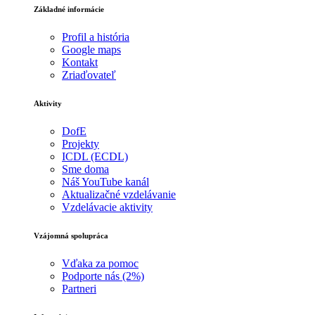
Základné informácie
Profil a história
Google maps
Kontakt
Zriaďovateľ
Aktivity
DofE
Projekty
ICDL (ECDL)
Sme doma
Náš YouTube kanál
Aktualizačné vzdelávanie
Vzdelávacie aktivity
Vzájomná spolupráca
Vďaka za pomoc
Podporte nás (2%)
Partneri