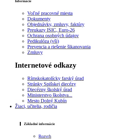
Informácie
Voľné pracovné miesta
Dokumenty
Objednávky, zmluvy, faktúry
Preukazy ISIC, Euro-26
Ochrana osobných údajov
Pedikulóza (vši)
Prevencia a riešenie šikanovania
Zmluvy
Internetové odkazy
Rímskokatolícky farský úrad
Stránky Spišskej diecézy
Diecézny školský úrad
Ministerstvo školstva...
Mesto Dolný Kubín
Žiaci, učitelia, rodičia
Základné informácie
Rozvrh