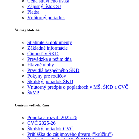
Cena stravného lístka
Zápisný lístok ŠJ
Platba
Vnútorný poriadok
Školský klub deti
Stiahnite si dokumenty
Základné informácie
Činnosť v ŠKD
Prevádzka a režim dňa
Hlavné úlohy
Pravidlá bezpečného ŠKD
Pokyny pre rodičov
Školský poriadok ŠKD
Vnútorný predpis o poplatkoch v MŠ, ŠKD a CVČ
ŠkVP
Centrum voľného času
Ponuka a rozvrh 2025-26
CVČ 2025-26
Školský poriadok CVČ
Prihláška do záujmového útvaru ("krúžku")