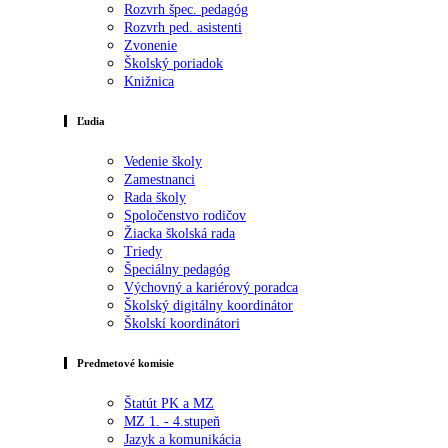
Rozvrh špec. pedagóg
Rozvrh ped. asistenti
Zvonenie
Školský poriadok
Knižnica
Ľudia
Vedenie školy
Zamestnanci
Rada školy
Spoločenstvo rodičov
Žiacka školská rada
Triedy
Špeciálny pedagóg
Výchovný a kariérový poradca
Školský digitálny koordinátor
Školskí koordinátori
Predmetové komisie
Štatút PK a MZ
MZ 1. - 4.stupeň
Jazyk a komunikácia