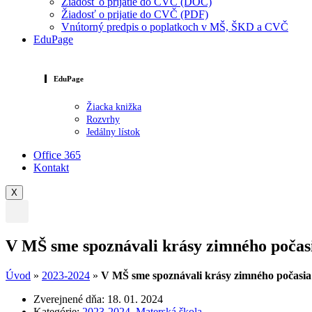
Žiadosť o prijatie do CVČ (DOC)
Žiadosť o prijatie do CVČ (PDF)
Vnútorný predpis o poplatkoch v MŠ, ŠKD a CVČ
EduPage
EduPage
Žiacka knižka
Rozvrhy
Jedálny lístok
Office 365
Kontakt
X
V MŠ sme spoznávali krásy zimného počas
Úvod
»
2023-2024
»
V MŠ sme spoznávali krásy zimného počasia
Zverejnené dňa:
18. 01. 2024
Kategórie:
2023-2024
,
Materská škola