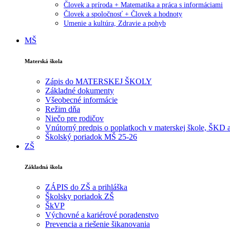
Človek a príroda + Matematika a práca s informáciami
Človek a spoločnosť + Človek a hodnoty
Umenie a kultúra, Zdravie a pohyb
MŠ
Materská škola
Zápis do MATERSKEJ ŠKOLY
Základné dokumenty
Všeobecné informácie
Režim dňa
Niečo pre rodičov
Vnútorný predpis o poplatkoch v materskej škole, ŠKD
Školský poriadok MŠ 25-26
ZŠ
Základná škola
ZÁPIS do ZŠ a prihláška
Školsky poriadok ZŠ
ŠkVP
Výchovné a kariérové poradenstvo
Prevencia a riešenie šikanovania