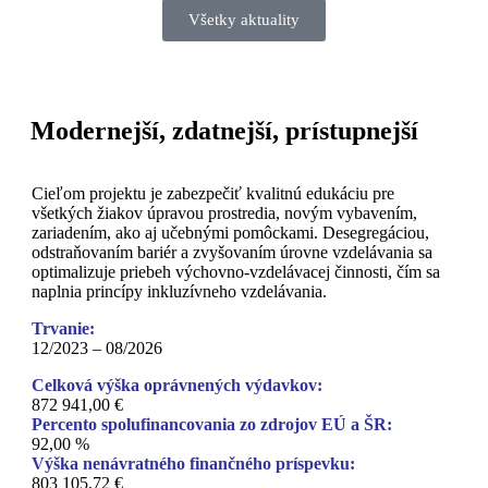
Všetky aktuality
Modernejší, zdatnejší, prístupnejší
Cieľom projektu je zabezpečiť kvalitnú edukáciu pre
všetkých žiakov úpravou prostredia, novým vybavením,
zariadením, ako aj učebnými pomôckami. Desegregáciou,
odstraňovaním bariér a zvyšovaním úrovne vzdelávania sa
optimalizuje priebeh výchovno-vzdelávacej činnosti, čím sa
naplnia princípy inkluzívneho vzdelávania.
Trvanie:
12/2023 – 08/2026
Celková výška oprávnených výdavkov:
872 941,00 €
Percento spolufinancovania zo zdrojov EÚ a ŠR:
92,00 %
Výška nenávratného finančného príspevku:
803 105,72 €