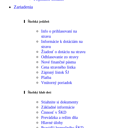
Zariadenia
Školská jedáleň
Info o prihlasovaní na
stravu
Informácie k dotáciám na
stravu
Žiadosť o dotáciu na stravu
Odhlasovanie zo stravy
Nové finančné pásma
Cena stravného lístka
Zápisný lístok ŠJ
Platba
Vnútorný poriadok
Školský klub deti
Stiahnite si dokumenty
Základné informácie
Činnosť v ŠKD
Prevádzka a režim dňa
Hlavné úlohy
Pravidlá bezpečného ŠKD