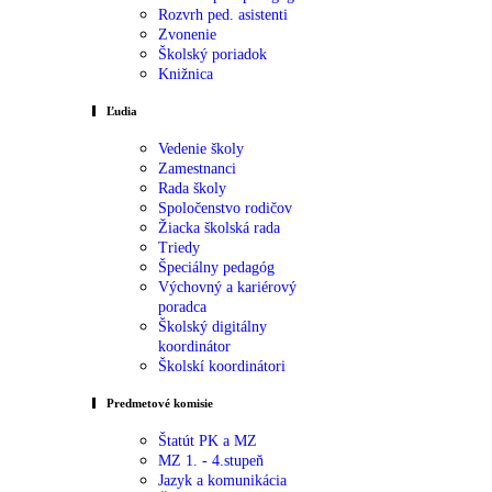
Rozvrh ped. asistenti
Zvonenie
Školský poriadok
Knižnica
Ľudia
Vedenie školy
Zamestnanci
Rada školy
Spoločenstvo rodičov
Žiacka školská rada
Triedy
Špeciálny pedagóg
Výchovný a kariérový
poradca
Školský digitálny
koordinátor
Školskí koordinátori
Predmetové komisie
Štatút PK a MZ
MZ 1. - 4.stupeň
Jazyk a komunikácia