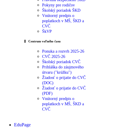
Pokyny pre rodičov
Školský poriadok ŠKD
Vnútorný predpis o
poplatkoch v MŠ, ŠKD a
CVČ
ŠkVP
Centrum voľného času
Ponuka a rozvrh 2025-26
CVČ 2025-26
Školský poriadok CVČ
Prihláška do záujmového
útvaru ("krúžku")
Žiadosť o prijatie do CVČ
(DOC)
Žiadosť o prijatie do CVČ
(PDF)
Vnútorný predpis o
poplatkoch v MŠ, ŠKD a
CVČ
EduPage