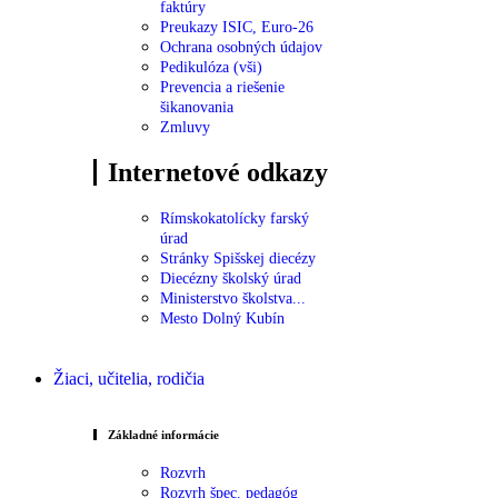
faktúry
Preukazy ISIC, Euro-26
Ochrana osobných údajov
Pedikulóza (vši)
Prevencia a riešenie
šikanovania
Zmluvy
Internetové odkazy
Rímskokatolícky farský
úrad
Stránky Spišskej diecézy
Diecézny školský úrad
Ministerstvo školstva...
Mesto Dolný Kubín
Žiaci, učitelia, rodičia
Základné informácie
Rozvrh
Rozvrh špec. pedagóg