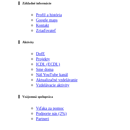
Základné informácie
Profil a história
Google maps
Kontakt
Zriaďovateľ
Aktivity
DofE
Projekty
ICDL (ECDL)
Sme doma
Náš YouTube kanál
Aktualizačné vzdelávanie
Vzdelávacie aktivity
Vzájomná spolupráca
Vďaka za pomoc
Podporte nás (2%)
Partneri