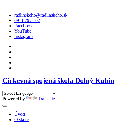
Skip
to
radlinskeho@radlinskeho.sk
content
0911 797 102
Facebook
YouTube
Instagram
Cirkevná spojená škola Dolný Kubín
Powered by
Translate
Úvod
O škole