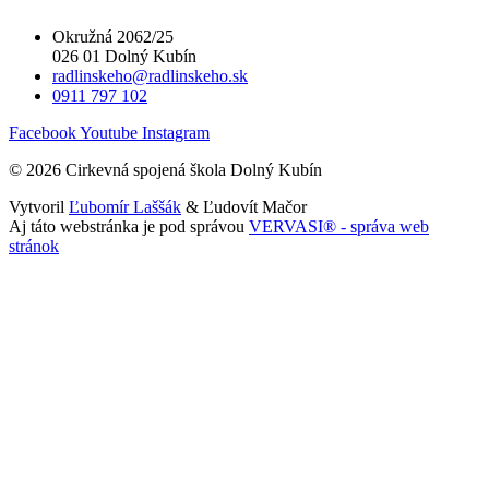
Okružná 2062/25
026 01 Dolný Kubín
radlinskeho@radlinskeho.sk
0911 797 102
Facebook
Youtube
Instagram
© 2026 Cirkevná spojená škola Dolný Kubín
Vytvoril
Ľubomír Laššák
& Ľudovít Mačor
Aj táto webstránka je pod správou
VERVASI® - správa web
stránok