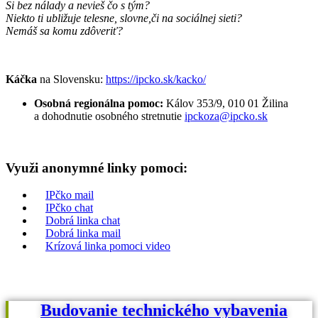
Si bez nálady a nevieš čo s tým?
Niekto ti ubližuje telesne, slovne,
či na sociálnej sieti?
Nemáš sa komu zdôveriť?
Káčka
na Slovensku:
https://ipcko.sk/kacko/
Osobná regionálna pomoc:
Kálov 353/9, 010 01 Žilina
a dohodnutie osobného stretnutie
ipckoza@ipcko.sk
Využi anonymné linky pomoci:
IPčko mail
IPčko chat
Dobrá linka chat
Dobrá linka mail
Krízová linka pomoci video
Budovanie technického vybavenia