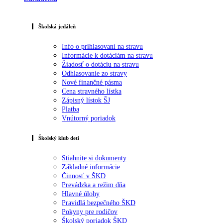
Školská jedáleň
Info o prihlasovaní na stravu
Informácie k dotáciám na stravu
Žiadosť o dotáciu na stravu
Odhlasovanie zo stravy
Nové finančné pásma
Cena stravného lístka
Zápisný lístok ŠJ
Platba
Vnútorný poriadok
Školský klub deti
Stiahnite si dokumenty
Základné informácie
Činnosť v ŠKD
Prevádzka a režim dňa
Hlavné úlohy
Pravidlá bezpečného ŠKD
Pokyny pre rodičov
Školský poriadok ŠKD