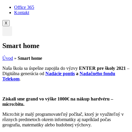
Office 365
Kontakt
X
Smart home
Úvod
»
Smart home
Naša škola sa úspešne zapojila do výzvy
ENTER pre školy 2021
–
Digitálna generácia od
Nadácie pontis
a
Nadačného fondu
Telekom
.
Získali sme grand vo výške 1000€ na nákup hardvéru –
micro:bitu.
Micro:bit je malý programovateľný počítač, ktorý je využiteľný v
rôznych predmetoch okrem informatiky aj napríklad počas
geografia, matematiky alebo hudobnej výchovy.