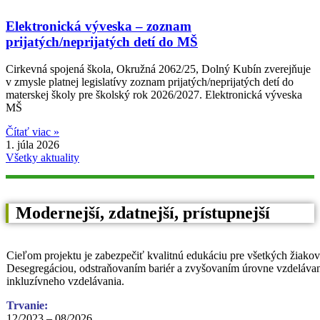
Elektronická výveska – zoznam
prijatých/neprijatých detí do MŠ
Cirkevná spojená škola, Okružná 2062/25, Dolný Kubín zverejňuje
v zmysle platnej legislatívy zoznam prijatých/neprijatých detí do
materskej školy pre školský rok 2026/2027. Elektronická výveska
MŠ
Čítať viac »
1. júla 2026
Všetky aktuality
Modernejší, zdatnejší, prístupnejší
Cieľom projektu je zabezpečiť kvalitnú edukáciu pre všetkých žiak
Desegregáciou, odstraňovaním bariér a zvyšovaním úrovne vzdelávania
inkluzívneho vzdelávania.
Trvanie:
12/2023 – 08/2026