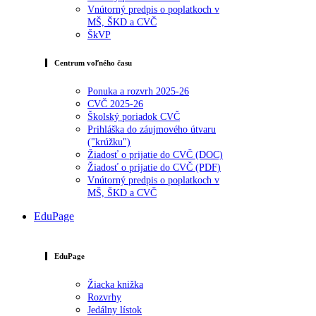
Vnútorný predpis o poplatkoch v
MŠ, ŠKD a CVČ
ŠkVP
Centrum voľného času
Ponuka a rozvrh 2025-26
CVČ 2025-26
Školský poriadok CVČ
Prihláška do záujmového útvaru
("krúžku")
Žiadosť o prijatie do CVČ (DOC)
Žiadosť o prijatie do CVČ (PDF)
Vnútorný predpis o poplatkoch v
MŠ, ŠKD a CVČ
EduPage
EduPage
Žiacka knižka
Rozvrhy
Jedálny lístok