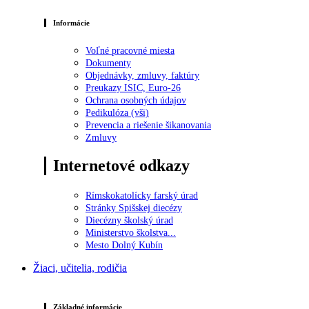
Informácie
Voľné pracovné miesta
Dokumenty
Objednávky, zmluvy, faktúry
Preukazy ISIC, Euro-26
Ochrana osobných údajov
Pedikulóza (vši)
Prevencia a riešenie šikanovania
Zmluvy
Internetové odkazy
Rímskokatolícky farský úrad
Stránky Spišskej diecézy
Diecézny školský úrad
Ministerstvo školstva...
Mesto Dolný Kubín
Žiaci, učitelia, rodičia
Základné informácie