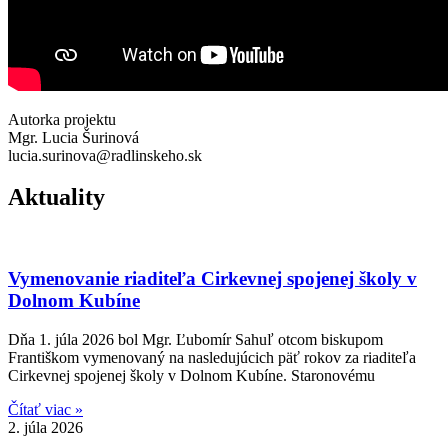
Autorka projektu
Mgr. Lucia Šurinová
lucia.surinova@radlinskeho.sk
Aktuality
Vymenovanie riaditeľa Cirkevnej spojenej školy v
Dolnom Kubíne
Dňa 1. júla 2026 bol Mgr. Ľubomír Sahuľ otcom biskupom
Františkom vymenovaný na nasledujúcich päť rokov za riaditeľa
Cirkevnej spojenej školy v Dolnom Kubíne. Staronovému
Čítať viac »
2. júla 2026