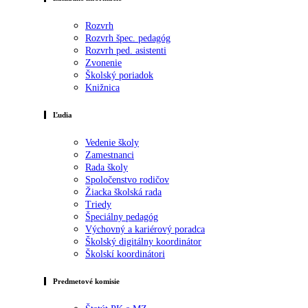
Rozvrh
Rozvrh špec. pedagóg
Rozvrh ped. asistenti
Zvonenie
Školský poriadok
Knižnica
Ľudia
Vedenie školy
Zamestnanci
Rada školy
Spoločenstvo rodičov
Žiacka školská rada
Triedy
Špeciálny pedagóg
Výchovný a kariérový poradca
Školský digitálny koordinátor
Školskí koordinátori
Predmetové komisie