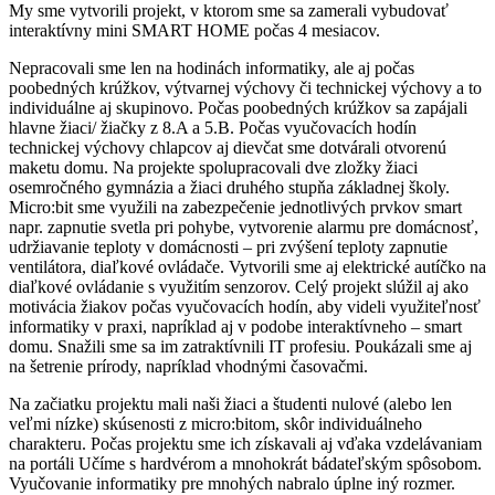
My sme vytvorili projekt, v ktorom sme sa zamerali vybudovať
interaktívny mini SMART HOME počas 4 mesiacov.
Nepracovali sme len na hodinách informatiky, ale aj počas
poobedných krúžkov, výtvarnej výchovy či technickej výchovy a to
individuálne aj skupinovo. Počas poobedných krúžkov sa zapájali
hlavne žiaci/ žiačky z 8.A a 5.B. Počas vyučovacích hodín
technickej výchovy chlapcov aj dievčat sme dotvárali otvorenú
maketu domu. Na projekte spolupracovali dve zložky žiaci
osemročného gymnázia a žiaci druhého stupňa základnej školy.
Micro:bit sme využili na zabezpečenie jednotlivých prvkov smart
napr. zapnutie svetla pri pohybe, vytvorenie alarmu pre domácnosť,
udržiavanie teploty v domácnosti – pri zvýšení teploty zapnutie
ventilátora, diaľkové ovládače. Vytvorili sme aj elektrické autíčko na
diaľkové ovládanie s využitím senzorov. Celý projekt slúžil aj ako
motivácia žiakov počas vyučovacích hodín, aby videli využiteľnosť
informatiky v praxi, napríklad aj v podobe interaktívneho – smart
domu. Snažili sme sa im zatraktívnili IT profesiu. Poukázali sme aj
na šetrenie prírody, napríklad vhodnými časovačmi.
Na začiatku projektu mali naši žiaci a študenti nulové (alebo len
veľmi nízke) skúsenosti z micro:bitom, skôr individuálneho
charakteru. Počas projektu sme ich získavali aj vďaka vzdelávaniam
na portáli Učíme s hardvérom a mnohokrát bádateľským spôsobom.
Vyučovanie informatiky pre mnohých nabralo úplne iný rozmer.