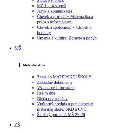
Štatút PK a MZ
MZ 1. - 4.stupeň
Jazyk a komunikácia
Človek a príroda + Matematika a
práca s informáciami
Človek a spoločnosť + Človek a
hodnoty
Umenie a kultúra, Zdravie a pohyb
MŠ
Materská škola
Zápis do MATERSKEJ ŠKOLY
Základné dokumenty
Všeobecné informácie
Režim dňa
Niečo pre rodičov
Vnútorný predpis o poplatkoch v
materskej škole, ŠKD a CVČ
Školský poriadok MŠ 25-26
ZŠ