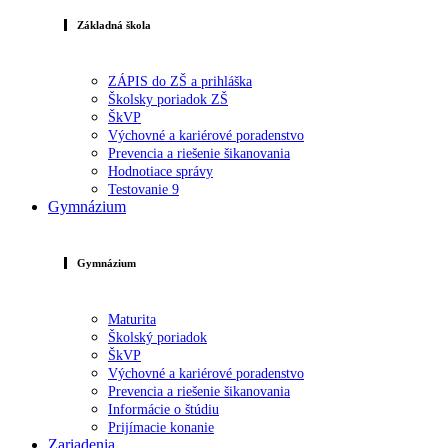
Základná škola
ZÁPIS do ZŠ a prihláška
Školsky poriadok ZŠ
ŠkVP
Výchovné a kariérové poradenstvo
Prevencia a riešenie šikanovania
Hodnotiace správy
Testovanie 9
Gymnázium
Gymnázium
Maturita
Školský poriadok
ŠkVP
Výchovné a kariérové poradenstvo
Prevencia a riešenie šikanovania
Informácie o štúdiu
Prijímacie konanie
Zariadenia