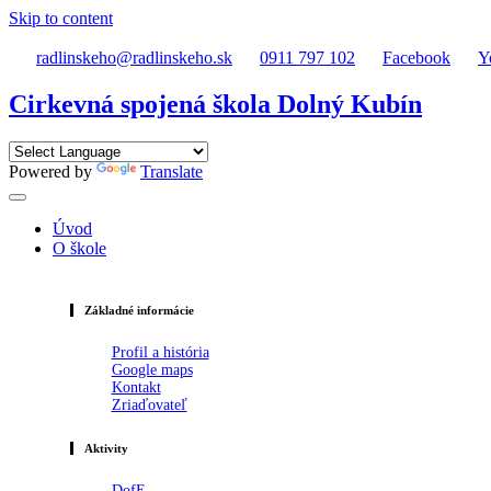
Skip to content
radlinskeho@radlinskeho.sk
0911 797 102
Facebook
Y
Cirkevná spojená škola Dolný Kubín
Powered by
Translate
Úvod
O škole
Základné informácie
Profil a história
Google maps
Kontakt
Zriaďovateľ
Aktivity
DofE