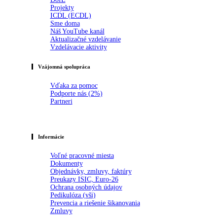
Projekty
ICDL (ECDL)
Sme doma
Náš YouTube kanál
Aktualizačné vzdelávanie
Vzdelávacie aktivity
Vzájomná spolupráca
Vďaka za pomoc
Podporte nás (2%)
Partneri
Informácie
Voľné pracovné miesta
Dokumenty
Objednávky, zmluvy, faktúry
Preukazy ISIC, Euro-26
Ochrana osobných údajov
Pedikulóza (vši)
Prevencia a riešenie šikanovania
Zmluvy