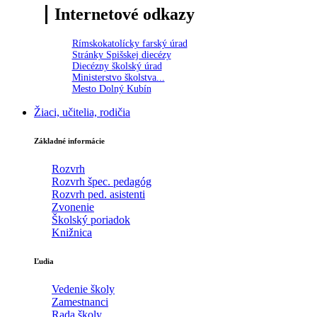
Internetové odkazy
Rímskokatolícky farský úrad
Stránky Spišskej diecézy
Diecézny školský úrad
Ministerstvo školstva...
Mesto Dolný Kubín
Žiaci, učitelia, rodičia
Základné informácie
Rozvrh
Rozvrh špec. pedagóg
Rozvrh ped. asistenti
Zvonenie
Školský poriadok
Knižnica
Ľudia
Vedenie školy
Zamestnanci
Rada školy