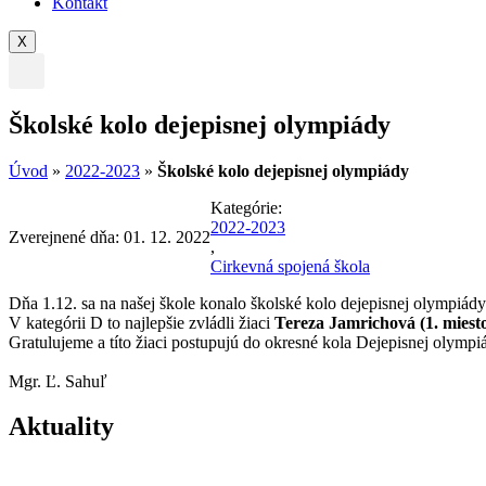
Kontakt
X
Školské kolo dejepisnej olympiády
Úvod
»
2022-2023
»
Školské kolo dejepisnej olympiády
Kategórie:
2022-2023
Zverejnené dňa:
01. 12. 2022
,
Cirkevná spojená škola
Dňa 1.12. sa na našej škole konalo školské kolo dejepisnej olympiády
V kategórii D to najlepšie zvládli žiaci
Tereza Jamrichová (1. miest
Gratulujeme a títo žiaci postupujú do okresné kola Dejepisnej olympi
Mgr. Ľ. Sahuľ
Aktuality