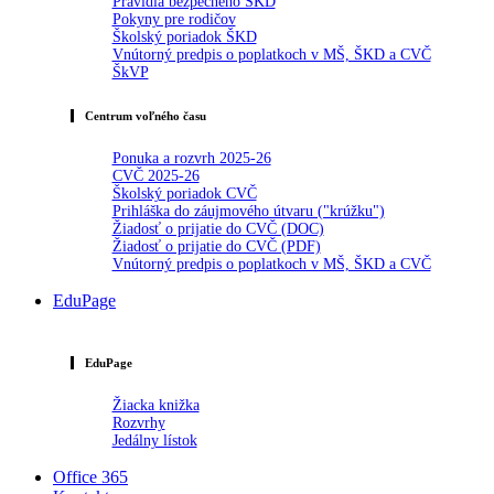
Pravidlá bezpečného ŠKD
Pokyny pre rodičov
Školský poriadok ŠKD
Vnútorný predpis o poplatkoch v MŠ, ŠKD a CVČ
ŠkVP
Centrum voľného času
Ponuka a rozvrh 2025-26
CVČ 2025-26
Školský poriadok CVČ
Prihláška do záujmového útvaru ("krúžku")
Žiadosť o prijatie do CVČ (DOC)
Žiadosť o prijatie do CVČ (PDF)
Vnútorný predpis o poplatkoch v MŠ, ŠKD a CVČ
EduPage
EduPage
Žiacka knižka
Rozvrhy
Jedálny lístok
Office 365