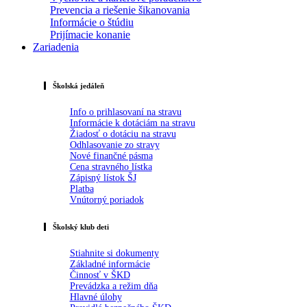
Prevencia a riešenie šikanovania
Informácie o štúdiu
Prijímacie konanie
Zariadenia
Školská jedáleň
Info o prihlasovaní na stravu
Informácie k dotáciám na stravu
Žiadosť o dotáciu na stravu
Odhlasovanie zo stravy
Nové finančné pásma
Cena stravného lístka
Zápisný lístok ŠJ
Platba
Vnútorný poriadok
Školský klub deti
Stiahnite si dokumenty
Základné informácie
Činnosť v ŠKD
Prevádzka a režim dňa
Hlavné úlohy