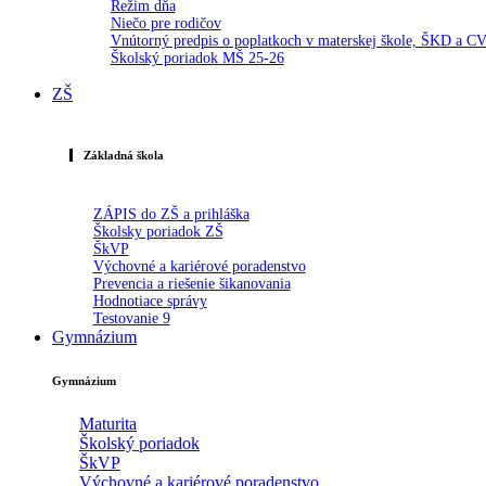
Režim dňa
Niečo pre rodičov
Vnútorný predpis o poplatkoch v materskej škole, ŠKD a C
Školský poriadok MŠ 25-26
ZŠ
Základná škola
ZÁPIS do ZŠ a prihláška
Školsky poriadok ZŠ
ŠkVP
Výchovné a kariérové poradenstvo
Prevencia a riešenie šikanovania
Hodnotiace správy
Testovanie 9
Gymnázium
Gymnázium
Maturita
Školský poriadok
ŠkVP
Výchovné a kariérové poradenstvo