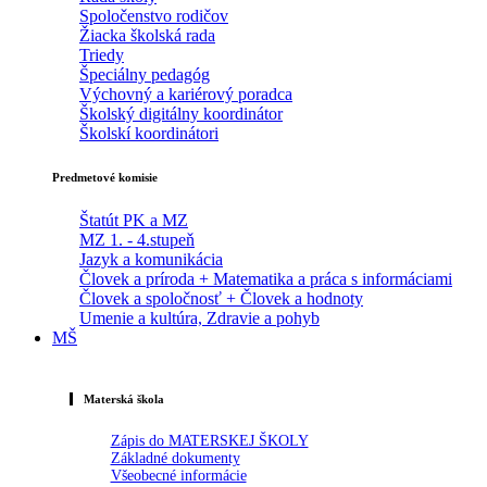
Spoločenstvo rodičov
Žiacka školská rada
Triedy
Špeciálny pedagóg
Výchovný a kariérový poradca
Školský digitálny koordinátor
Školskí koordinátori
Predmetové komisie
Štatút PK a MZ
MZ 1. - 4.stupeň
Jazyk a komunikácia
Človek a príroda + Matematika a práca s informáciami
Človek a spoločnosť + Človek a hodnoty
Umenie a kultúra, Zdravie a pohyb
MŠ
Materská škola
Zápis do MATERSKEJ ŠKOLY
Základné dokumenty
Všeobecné informácie