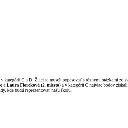
 v kategórii C a D. Žiaci sa museli popasovať s rôznymi otázkami zo sv
o)
a
Laura Floreková (2. miesto)
a v kategórii C najviac bodov získal
ády, kde budú reprezentovať našu školu.