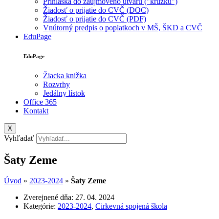
Prihláška do záujmového útvaru ("krúžku")
Žiadosť o prijatie do CVČ (DOC)
Žiadosť o prijatie do CVČ (PDF)
Vnútorný predpis o poplatkoch v MŠ, ŠKD a CVČ
EduPage
EduPage
Žiacka knižka
Rozvrhy
Jedálny lístok
Office 365
Kontakt
X
Vyhľadať
Šaty Zeme
Úvod
»
2023-2024
»
Šaty Zeme
Zverejnené dňa:
27. 04. 2024
Kategórie:
2023-2024
,
Cirkevná spojená škola