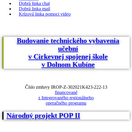
Dobrá linka chat
Dobrá linka mail
Krízová linka pomoci video
Budovanie technického vybavenia
učební
v Cirkevnej spojenej škole
v Dolnom Kubíne
Číslo zmluvy IROP-Z-302021K423-222-13
financované
z Integrovaného regionálneho
operačného programu
Národný projekt POP II