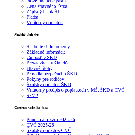
Nové finančné pásma
Cena stravného lístka
Zápisný lístok ŠJ
Platba
Vnútorný poriadok
Školský klub deti
Stiahnite si dokumenty
Základné informácie
Činnosť v ŠKD
Prevádzka a režim dňa
Hlavné úlohy
Pravidlá bezpečného ŠKD
Pokyny pre rodičov
Školský poriadok ŠKD
Vnútorný predpis o poplatkoch v MŠ, ŠKD a CVČ
ŠkVP
Centrum voľného času
Ponuka a rozvrh 2025-26
CVČ 2025-26
Školský poriadok CVČ