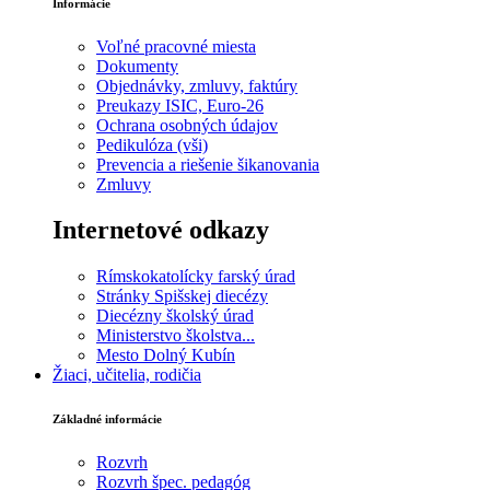
Informácie
Voľné pracovné miesta
Dokumenty
Objednávky, zmluvy, faktúry
Preukazy ISIC, Euro-26
Ochrana osobných údajov
Pedikulóza (vši)
Prevencia a riešenie šikanovania
Zmluvy
Internetové odkazy
Rímskokatolícky farský úrad
Stránky Spišskej diecézy
Diecézny školský úrad
Ministerstvo školstva...
Mesto Dolný Kubín
Žiaci, učitelia, rodičia
Základné informácie
Rozvrh
Rozvrh špec. pedagóg