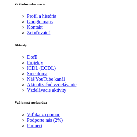
Základné informácie
Profil a história
Google maps
Kontakt
Zriaďovateľ
Aktivity
DofE
Projekty
ICDL (ECDL)
Sme doma
Náš YouTube kanál
Aktualizačné vzdelávanie
Vzdelávacie aktivity
Vzájomná spolupráca
Vďaka za pomoc
Podporte nás (2%)
Partneri