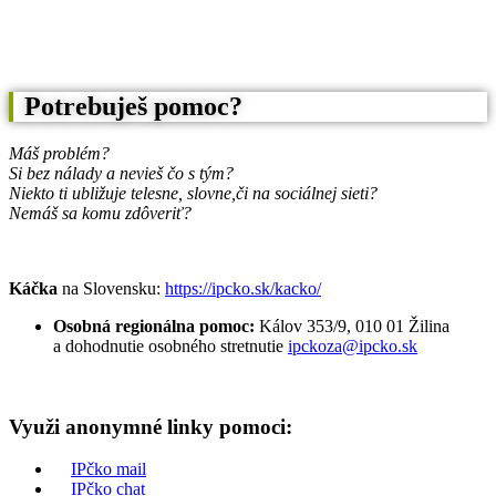
Potrebuješ pomoc?
Máš problém?
Si bez nálady a nevieš čo s tým?
Niekto ti ubližuje telesne, slovne,
či na sociálnej sieti?
Nemáš sa komu zdôveriť?
Káčka
na Slovensku:
https://ipcko.sk/kacko/
Osobná regionálna pomoc:
Kálov 353/9, 010 01 Žilina
a dohodnutie osobného stretnutie
ipckoza@ipcko.sk
Využi anonymné linky pomoci:
IPčko mail
IPčko chat