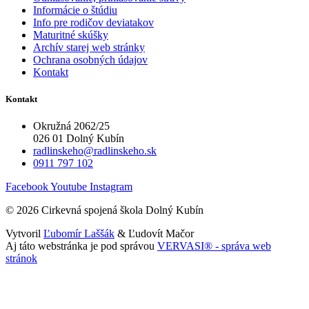
Informácie o štúdiu
Info pre rodičov deviatakov
Maturitné skúšky
Archív starej web stránky
Ochrana osobných údajov
Kontakt
Kontakt
Okružná 2062/25
026 01 Dolný Kubín
radlinskeho@radlinskeho.sk
0911 797 102
Facebook
Youtube
Instagram
© 2026 Cirkevná spojená škola Dolný Kubín
Vytvoril
Ľubomír Laššák
& Ľudovít Mačor
Aj táto webstránka je pod správou
VERVASI® - správa web
stránok