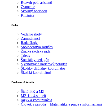
Rozvrh ped. asistenti
Zvonenie
Školský poriadok
Knižnica
Ľudia
Vedenie školy
Zamestnanci
Rada školy
Spoločenstvo rodičov
Žiacka školská rada
Triedy
Špeciálny pedagóg
Výchovný a kariérový poradca
Školský digitálny koordinátor
Školskí koordinátori
Predmetové komisie
Štatút PK a MZ
MZ 1. - 4.stupeň
Jazyk a komunikácia
Človek a príroda + Matematika a práca s informáciami