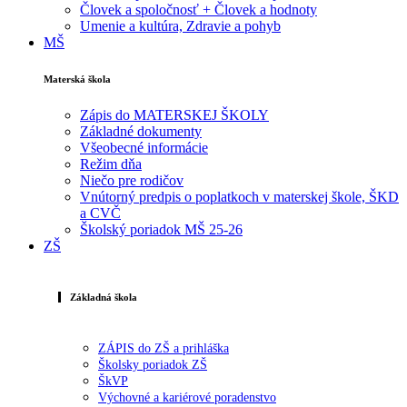
Človek a spoločnosť + Človek a hodnoty
Umenie a kultúra, Zdravie a pohyb
MŠ
Materská škola
Zápis do MATERSKEJ ŠKOLY
Základné dokumenty
Všeobecné informácie
Režim dňa
Niečo pre rodičov
Vnútorný predpis o poplatkoch v materskej škole, ŠKD
a CVČ
Školský poriadok MŠ 25-26
ZŠ
Základná škola
ZÁPIS do ZŠ a prihláška
Školsky poriadok ZŠ
ŠkVP
Výchovné a kariérové poradenstvo