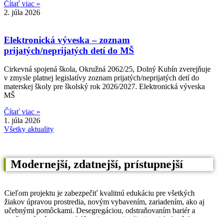
Čítať viac »
2. júla 2026
Elektronická výveska – zoznam
prijatých/neprijatých detí do MŠ
Cirkevná spojená škola, Okružná 2062/25, Dolný Kubín zverejňuje
v zmysle platnej legislatívy zoznam prijatých/neprijatých detí do
materskej školy pre školský rok 2026/2027. Elektronická výveska
MŠ
Čítať viac »
1. júla 2026
Všetky aktuality
Modernejší, zdatnejší, prístupnejší
Cieľom projektu je zabezpečiť kvalitnú edukáciu pre všetkých
žiakov úpravou prostredia, novým vybavením, zariadením, ako aj
učebnými pomôckami. Desegregáciou, odstraňovaním bariér a