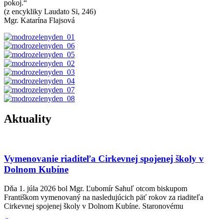
pokoj.“
(z encykliky Laudato Si, 246)
Mgr. Katarína Flajsová
Aktuality
Vymenovanie riaditeľa Cirkevnej spojenej školy v
Dolnom Kubíne
Dňa 1. júla 2026 bol Mgr. Ľubomír Sahuľ otcom biskupom
Františkom vymenovaný na nasledujúcich päť rokov za riaditeľa
Cirkevnej spojenej školy v Dolnom Kubíne. Staronovému