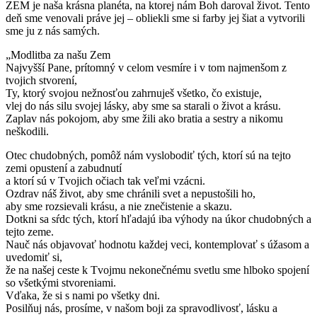
ZEM je naša krásna planéta, na ktorej nám Boh daroval život. Tento
deň sme venovali práve jej – obliekli sme si farby jej šiat a vytvorili
sme ju z nás samých.
„Modlitba za našu Zem
Najvyšší Pane, prítomný v celom vesmíre i v tom najmenšom z
tvojich stvorení,
Ty, ktorý svojou nežnosťou zahrnuješ všetko, čo existuje,
vlej do nás silu svojej lásky, aby sme sa starali o život a krásu.
Zaplav nás pokojom, aby sme žili ako bratia a sestry a nikomu
neškodili.
Otec chudobných, pomôž nám vyslobodiť tých, ktorí sú na tejto
zemi opustení a zabudnutí
a ktorí sú v Tvojich očiach tak veľmi vzácni.
Ozdrav náš život, aby sme chránili svet a nepustošili ho,
aby sme rozsievali krásu, a nie znečistenie a skazu.
Dotkni sa sŕdc tých, ktorí hľadajú iba výhody na úkor chudobných a
tejto zeme.
Nauč nás objavovať hodnotu každej veci, kontemplovať s úžasom a
uvedomiť si,
že na našej ceste k Tvojmu nekonečnému svetlu sme hlboko spojení
so všetkými stvoreniami.
Vďaka, že si s nami po všetky dni.
Posilňuj nás, prosíme, v našom boji za spravodlivosť, lásku a