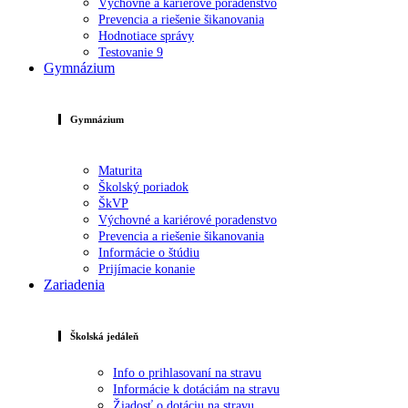
Výchovné a kariérové poradenstvo
Prevencia a riešenie šikanovania
Hodnotiace správy
Testovanie 9
Gymnázium
Gymnázium
Maturita
Školský poriadok
ŠkVP
Výchovné a kariérové poradenstvo
Prevencia a riešenie šikanovania
Informácie o štúdiu
Prijímacie konanie
Zariadenia
Školská jedáleň
Info o prihlasovaní na stravu
Informácie k dotáciám na stravu
Žiadosť o dotáciu na stravu