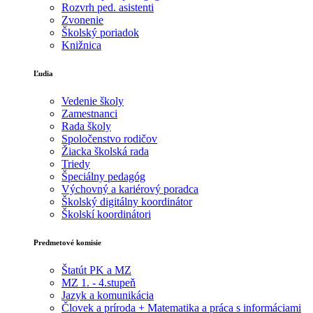
Rozvrh ped. asistenti
Zvonenie
Školský poriadok
Knižnica
Ľudia
Vedenie školy
Zamestnanci
Rada školy
Spoločenstvo rodičov
Žiacka školská rada
Triedy
Špeciálny pedagóg
Výchovný a kariérový poradca
Školský digitálny koordinátor
Školskí koordinátori
Predmetové komisie
Štatút PK a MZ
MZ 1. - 4.stupeň
Jazyk a komunikácia
Človek a príroda + Matematika a práca s informáciami