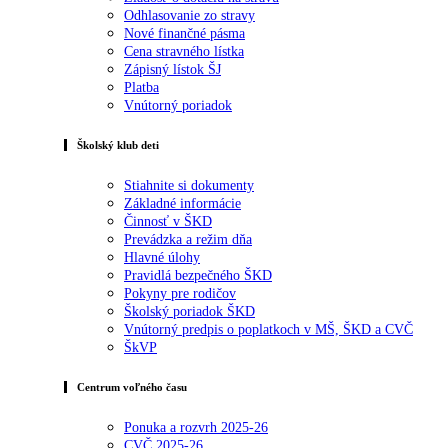
Odhlasovanie zo stravy
Nové finančné pásma
Cena stravného lístka
Zápisný lístok ŠJ
Platba
Vnútorný poriadok
Školský klub deti
Stiahnite si dokumenty
Základné informácie
Činnosť v ŠKD
Prevádzka a režim dňa
Hlavné úlohy
Pravidlá bezpečného ŠKD
Pokyny pre rodičov
Školský poriadok ŠKD
Vnútorný predpis o poplatkoch v MŠ, ŠKD a CVČ
ŠkVP
Centrum voľného času
Ponuka a rozvrh 2025-26
CVČ 2025-26