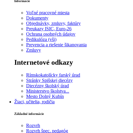
Informácie
Voľné pracovné miesta
Dokumenty
Objednávky, zmluvy, faktúry
Preukazy ISIC, Euro-26
Ochrana osobných údajov
Pedikulóza (vši)
Prevencia a riešenie šikanovania
Zmluvy
Internetové odkazy
Rímskokatolícky farský úrad
Stránky Spišskej diecézy
Diecézny školský úrad
Ministerstvo školstva...
Mesto Dolný Kubín
Žiaci, učitelia, rodičia
Základné informácie
Rozvrh
Rozvrh špec. pedagóg