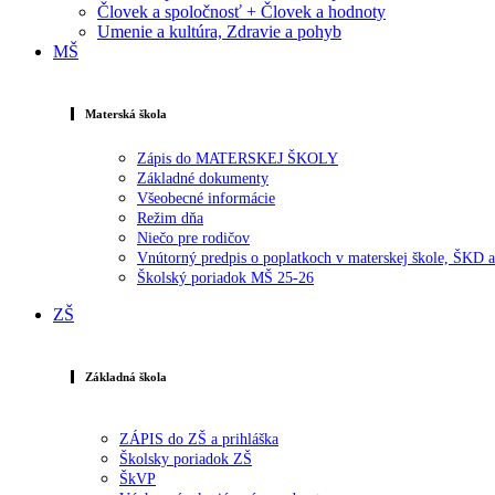
Človek a spoločnosť + Človek a hodnoty
Umenie a kultúra, Zdravie a pohyb
MŠ
Materská škola
Zápis do MATERSKEJ ŠKOLY
Základné dokumenty
Všeobecné informácie
Režim dňa
Niečo pre rodičov
Vnútorný predpis o poplatkoch v materskej škole, ŠKD
Školský poriadok MŠ 25-26
ZŠ
Základná škola
ZÁPIS do ZŠ a prihláška
Školsky poriadok ZŠ
ŠkVP