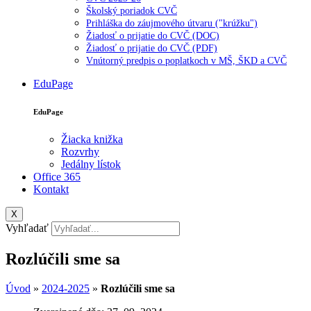
Školský poriadok CVČ
Prihláška do záujmového útvaru ("krúžku")
Žiadosť o prijatie do CVČ (DOC)
Žiadosť o prijatie do CVČ (PDF)
Vnútorný predpis o poplatkoch v MŠ, ŠKD a CVČ
EduPage
EduPage
Žiacka knižka
Rozvrhy
Jedálny lístok
Office 365
Kontakt
X
Vyhľadať
Rozlúčili sme sa
Úvod
»
2024-2025
»
Rozlúčili sme sa