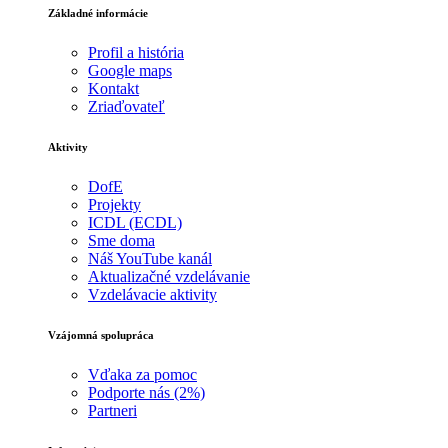
Základné informácie
Profil a história
Google maps
Kontakt
Zriaďovateľ
Aktivity
DofE
Projekty
ICDL (ECDL)
Sme doma
Náš YouTube kanál
Aktualizačné vzdelávanie
Vzdelávacie aktivity
Vzájomná spolupráca
Vďaka za pomoc
Podporte nás (2%)
Partneri