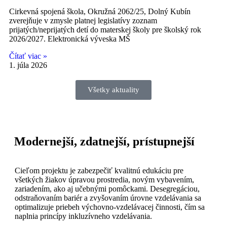
Cirkevná spojená škola, Okružná 2062/25, Dolný Kubín
zverejňuje v zmysle platnej legislatívy zoznam
prijatých/neprijatých detí do materskej školy pre školský rok
2026/2027. Elektronická výveska MŠ
Čítať viac »
1. júla 2026
Všetky aktuality
Modernejší, zdatnejší, prístupnejší
Cieľom projektu je zabezpečiť kvalitnú edukáciu pre
všetkých žiakov úpravou prostredia, novým vybavením,
zariadením, ako aj učebnými pomôckami. Desegregáciou,
odstraňovaním bariér a zvyšovaním úrovne vzdelávania sa
optimalizuje priebeh výchovno-vzdelávacej činnosti, čím sa
naplnia princípy inkluzívneho vzdelávania.