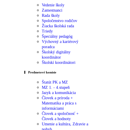
Vedenie školy
Zamestnanci
Rada školy
Spoločenstvo rodičov
Žiacka školská rada
Triedy
Špeciálny pedagóg
Výchovný a kariérový
poradca
Školský digitálny
koordinátor
Školskí koordinátori
Predmetové komisie
Štatút PK a MZ
MZ 1. - 4.stupeň
Jazyk a komunikácia
Človek a príroda +
Matematika a práca s
informáciami
Človek a spoločnosť +
Človek a hodnoty
Umenie a kultúra, Zdravie a
pohyb