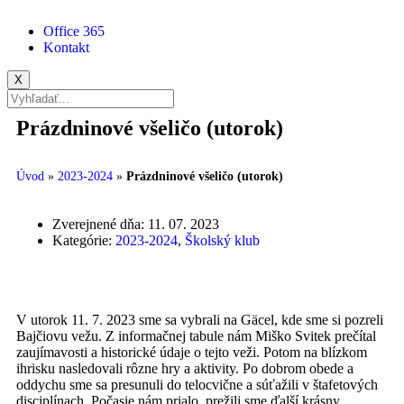
Office 365
Kontakt
X
Prázdninové všeličo (utorok)
Úvod
»
2023-2024
»
Prázdninové všeličo (utorok)
Zverejnené dňa:
11. 07. 2023
Kategórie:
2023-2024
,
Školský klub
V utorok 11. 7. 2023 sme sa vybrali na Gäcel, kde sme si pozreli
Bajčiovu vežu. Z informačnej tabule nám Miško Svitek prečítal
zaujímavosti a historické údaje o tejto veži. Potom na blízkom
ihrisku nasledovali rôzne hry a aktivity. Po dobrom obede a
oddychu sme sa presunuli do telocvične a súťažili v štafetových
disciplínach. Počasie nám prialo, prežili sme ďalší krásny