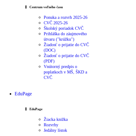
Centrum voľného času
Ponuka a rozvrh 2025-26
CVČ 2025-26
Školský poriadok CVČ
Prihláška do záujmového
útvaru ("krúžku")
Žiadosť o prijatie do CVČ
(DOC)
Žiadosť o prijatie do CVČ
(PDF)
Vnútorný predpis o
poplatkoch v MŠ, ŠKD a
CVČ
EduPage
EduPage
Žiacka knižka
Rozvrhy
Jedálny lístok