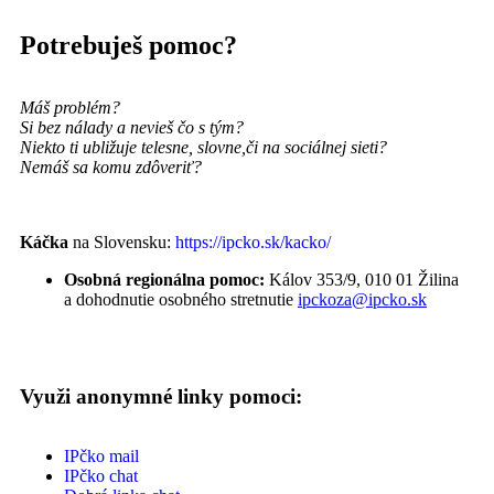
Potrebuješ pomoc?
Máš problém?
Si bez nálady a nevieš čo s tým?
Niekto ti ubližuje telesne, slovne,
či na sociálnej sieti?
Nemáš sa komu zdôveriť?
Káčka
na Slovensku:
https://ipcko.sk/kacko/
Osobná regionálna pomoc:
Kálov 353/9, 010 01 Žilina
a dohodnutie osobného stretnutie
ipckoza@ipcko.sk
Využi anonymné linky pomoci:
IPčko mail
IPčko chat