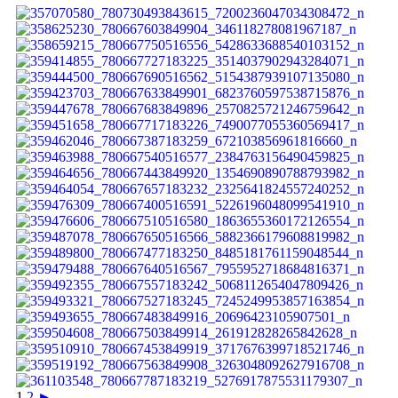
1
2
►