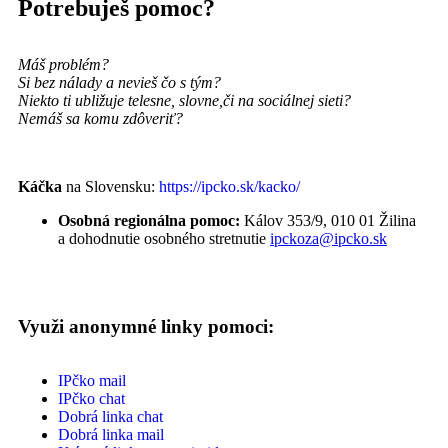
Potrebuješ pomoc?
Máš problém?
Si bez nálady a nevieš čo s tým?
Niekto ti ubližuje telesne, slovne,
či na sociálnej sieti?
Nemáš sa komu zdôveriť?
Káčka
na Slovensku:
https://ipcko.sk/kacko/
Osobná regionálna pomoc:
Kálov 353/9, 010 01 Žilina
a dohodnutie osobného stretnutie
ipckoza@ipcko.sk
Využi anonymné linky pomoci:
IPčko mail
IPčko chat
Dobrá linka chat
Dobrá linka mail