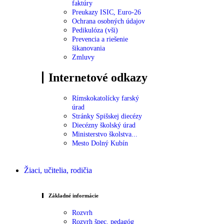
faktúry
Preukazy ISIC, Euro-26
Ochrana osobných údajov
Pedikulóza (vši)
Prevencia a riešenie
šikanovania
Zmluvy
Internetové odkazy
Rímskokatolícky farský
úrad
Stránky Spišskej diecézy
Diecézny školský úrad
Ministerstvo školstva...
Mesto Dolný Kubín
Žiaci, učitelia, rodičia
Základné informácie
Rozvrh
Rozvrh špec. pedagóg