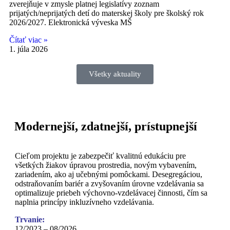
zverejňuje v zmysle platnej legislatívy zoznam
prijatých/neprijatých detí do materskej školy pre školský rok
2026/2027. Elektronická výveska MŠ
Čítať viac »
1. júla 2026
Všetky aktuality
Modernejší, zdatnejší, prístupnejší
Cieľom projektu je zabezpečiť kvalitnú edukáciu pre
všetkých žiakov úpravou prostredia, novým vybavením,
zariadením, ako aj učebnými pomôckami. Desegregáciou,
odstraňovaním bariér a zvyšovaním úrovne vzdelávania sa
optimalizuje priebeh výchovno-vzdelávacej činnosti, čím sa
naplnia princípy inkluzívneho vzdelávania.
Trvanie:
12/2023 – 08/2026