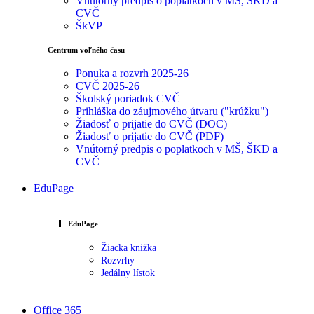
Vnútorný predpis o poplatkoch v MŠ, ŠKD a
CVČ
ŠkVP
Centrum voľného času
Ponuka a rozvrh 2025-26
CVČ 2025-26
Školský poriadok CVČ
Prihláška do záujmového útvaru ("krúžku")
Žiadosť o prijatie do CVČ (DOC)
Žiadosť o prijatie do CVČ (PDF)
Vnútorný predpis o poplatkoch v MŠ, ŠKD a
CVČ
EduPage
EduPage
Žiacka knižka
Rozvrhy
Jedálny lístok
Office 365