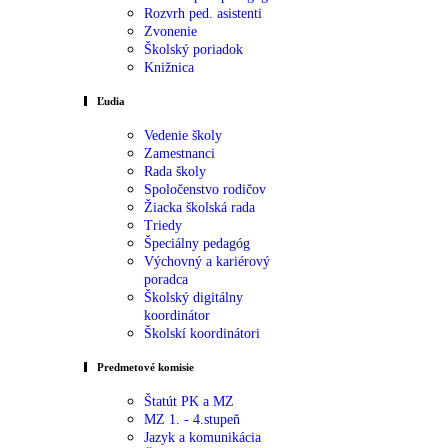
Rozvrh ped. asistenti
Zvonenie
Školský poriadok
Knižnica
Ľudia
Vedenie školy
Zamestnanci
Rada školy
Spoločenstvo rodičov
Žiacka školská rada
Triedy
Špeciálny pedagóg
Výchovný a kariérový
poradca
Školský digitálny
koordinátor
Školskí koordinátori
Predmetové komisie
Štatút PK a MZ
MZ 1. - 4.stupeň
Jazyk a komunikácia