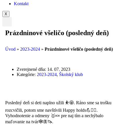
Kontakt
X
Prázdninové všeličo (posledný deň)
Úvod
»
2023-2024
»
Prázdninové všeličo (posledný deň)
Zverejnené dňa:
14. 07. 2023
Kategórie:
2023-2024
,
Školský klub
Posledný deň si deti naplno užili ⛹️🤩. Ráno sme sa trošku
rozcvičili, potom sme navštívili Happy holds💪🧗‍♀️.
Vyhodnotenie a odmeny 🥇🍬 pre naj tím a nechýbalo
maľovanie na tvár🕸️🦋🦄.