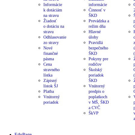
Informácie
informácie
k dotáciám
Činnosť v
na stravu
ŠKD
Žiadosť
Prevádzka a
o dotáciu na
režim dňa
stravu
Hlavné
Odhlasovanie
úlohy
zo stravy
Pravidlá
Nové
bezpečného
finančné
ŠKD
pásma
Pokyny pre
Cena
rodičov
stravného
Školský
lístka
poriadok
Zápisný
ŠKD
lístok ŠJ
Vnútorný
Platba
predpis o
Vnútorný
poplatkoch
poriadok
v MŠ, ŠKD
a CVČ
ŠkVP
EduPage