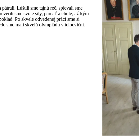
pátrali. Lúštili sme tajnú reč, spievali sme
reverili sme svoje sily, pamäť a chute, až kým
 poklad. Po skvele odvedenej práci sme si
ede sme mali skvelú olympiádu v telocvični.