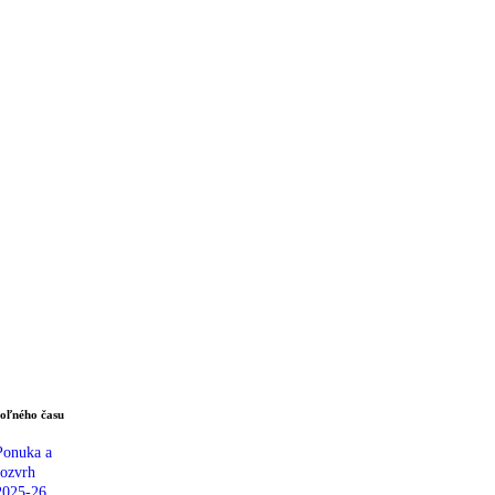
oľného času
Ponuka a
rozvrh
2025-26