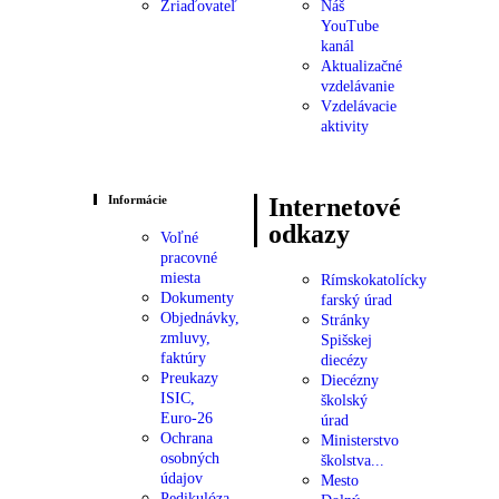
Zriaďovateľ
Náš
YouTube
kanál
Aktualizačné
vzdelávanie
Vzdelávacie
aktivity
Informácie
Internetové
odkazy
Voľné
pracovné
miesta
Rímskokatolícky
Dokumenty
farský úrad
Objednávky,
Stránky
zmluvy,
Spišskej
faktúry
diecézy
Preukazy
Diecézny
ISIC,
školský
Euro-26
úrad
Ochrana
Ministerstvo
osobných
školstva...
údajov
Mesto
Pedikulóza