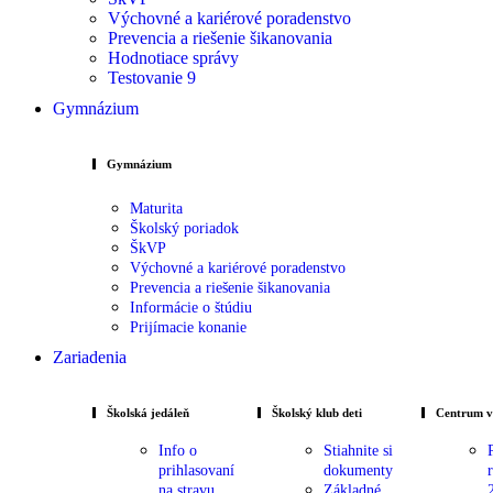
Výchovné a kariérové poradenstvo
Prevencia a riešenie šikanovania
Hodnotiace správy
Testovanie 9
Gymnázium
Gymnázium
Maturita
Školský poriadok
ŠkVP
Výchovné a kariérové poradenstvo
Prevencia a riešenie šikanovania
Informácie o štúdiu
Prijímacie konanie
Zariadenia
Školská jedáleň
Školský klub deti
Centrum v
Info o
Stiahnite si
prihlasovaní
dokumenty
na stravu
Základné