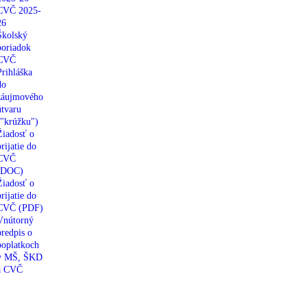
CVČ 2025-
26
Školský
poriadok
CVČ
Prihláška
do
záujmového
útvaru
("krúžku")
Žiadosť o
prijatie do
CVČ
(DOC)
Žiadosť o
prijatie do
CVČ (PDF)
Vnútorný
predpis o
poplatkoch
v MŠ, ŠKD
a CVČ