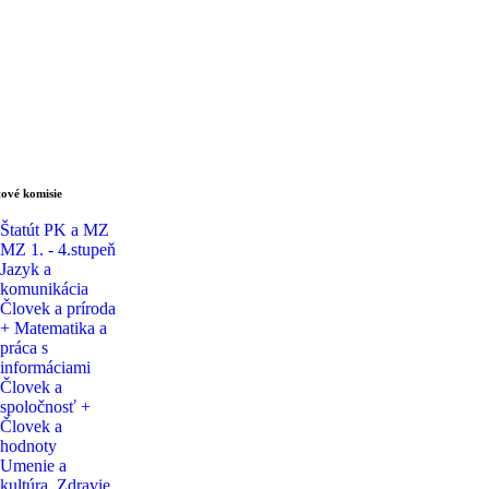
ové komisie
Štatút PK a MZ
MZ 1. - 4.stupeň
Jazyk a
komunikácia
Človek a príroda
+ Matematika a
práca s
informáciami
Človek a
spoločnosť +
Človek a
hodnoty
Umenie a
kultúra, Zdravie