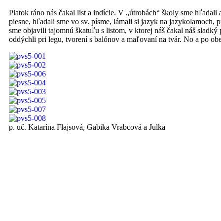
Piatok ráno nás čakal list a indície. V „útrobách“ školy sme hľadali a 
piesne, hľadali sme vo sv. písme, lámali si jazyk na jazykolamoch, p
sme objavili tajomnú škatuľu s listom, v ktorej náš čakal náš sladký
oddýchli pri legu, tvorení s balónov a maľovaní na tvár. No a po ob
p. uč. Katarína Flajsová, Gabika Vrabcová a Julka