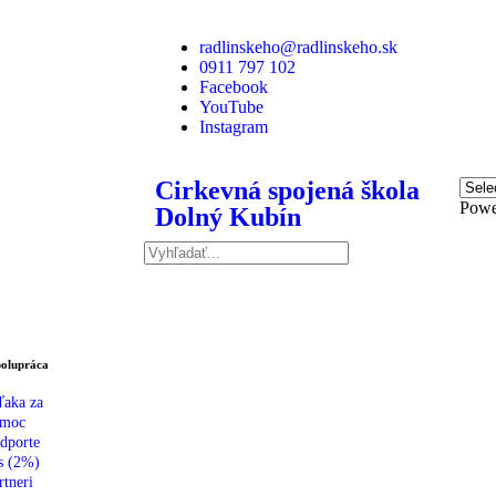
radlinskeho@radlinskeho.sk
0911 797 102
Facebook
YouTube
Instagram
Cirkevná spojená škola
Powe
Dolný Kubín
olupráca
aka za
moc
dporte
s (2%)
rtneri