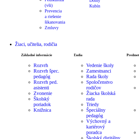
Dolný
(vši)
Kubín
Prevencia
a riešenie
šikanovania
Zmluvy
Žiaci, učitelia, rodičia
Základné informácie
Ľudia
Predmet
Rozvrh
Vedenie školy
Rozvrh špec.
Zamestnanci
pedagóg
Rada školy
Rozvrh ped.
Spoločenstvo
asistenti
rodičov
Zvonenie
Žiacka školská
Školský
rada
poriadok
Triedy
Knižnica
Špeciálny
pedagóg
Výchovný a
kariérový
poradca
Školský digitálny