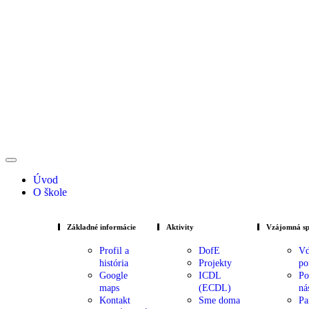
Úvod
O škole
Základné informácie
Aktivity
Vzájomná sp
Profil a
DofE
Vď
história
Projekty
po
Google
ICDL
Po
maps
(ECDL)
ná
Kontakt
Sme doma
Pa