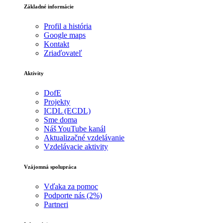
Základné informácie
Profil a história
Google maps
Kontakt
Zriaďovateľ
Aktivity
DofE
Projekty
ICDL (ECDL)
Sme doma
Náš YouTube kanál
Aktualizačné vzdelávanie
Vzdelávacie aktivity
Vzájomná spolupráca
Vďaka za pomoc
Podporte nás (2%)
Partneri