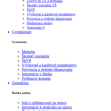
ZÁPIS do ZŠ a prihláška
Školsky poriadok ZŠ
ŠkVP
Výchovné a kariérové poradenstvo
Prevencia a riešenie šikanovania
Hodnotiace správy
Testovanie 9
Gymnázium
Gymnázium
Maturita
Školský poriadok
ŠkVP
Výchovné a kariérové poradenstvo
Prevencia a riešenie šikanovania
Informácie o štúdiu
Prijímacie konanie
Zariadenia
Školská jedáleň
Info o prihlasovaní na stravu
Informácie k dotáciám na stravu