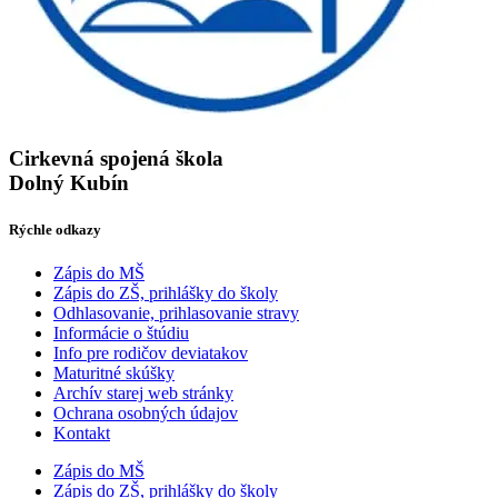
Cirkevná spojená škola
Dolný Kubín
Rýchle odkazy
Zápis do MŠ
Zápis do ZŠ, prihlášky do školy
Odhlasovanie, prihlasovanie stravy
Informácie o štúdiu
Info pre rodičov deviatakov
Maturitné skúšky
Archív starej web stránky
Ochrana osobných údajov
Kontakt
Zápis do MŠ
Zápis do ZŠ, prihlášky do školy