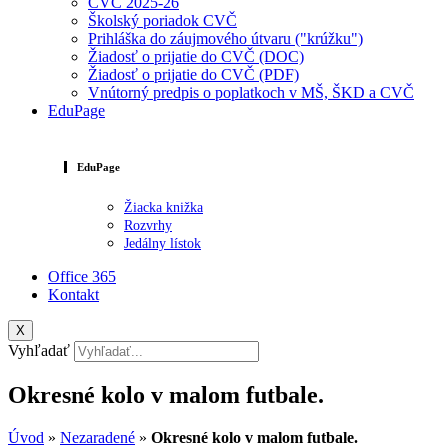
CVČ 2025-26
Školský poriadok CVČ
Prihláška do záujmového útvaru ("krúžku")
Žiadosť o prijatie do CVČ (DOC)
Žiadosť o prijatie do CVČ (PDF)
Vnútorný predpis o poplatkoch v MŠ, ŠKD a CVČ
EduPage
EduPage
Žiacka knižka
Rozvrhy
Jedálny lístok
Office 365
Kontakt
X
Vyhľadať
Okresné kolo v malom futbale.
Úvod
»
Nezaradené
»
Okresné kolo v malom futbale.