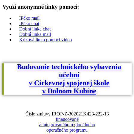
Využi anonymné linky pomoci:
IPčko mail
IPčko chat
Dobrá linka chat
Dobrá linka mail
Krízová linka pomoci video
Budovanie technického vybavenia
učební
v Cirkevnej spojenej škole
v Dolnom Kubíne
Číslo zmluvy IROP-Z-302021K423-222-13
financované
z Integrovaného regionálneho
operačného programu