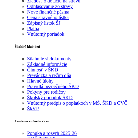
Žiadosť o dotáciu na stravu
Odhlasovanie zo stravy
Nové finančné pásma
Cena stravného lístka
Zápisný lístok ŠJ
Platba
Vnútorný poriadok
Školský klub deti
Stiahnite si dokumenty
Základné informácie
Činnosť v ŠKD
Prevádzka a režim dňa
Hlavné úlohy
Pravidlá bezpečného ŠKD
Pokyny pre rodičov
Školský poriadok ŠKD
Vnútorný predpis o poplatkoch v MŠ, ŠKD a CVČ
ŠkVP
Centrum voľného času
Ponuka a rozvrh 2025-26