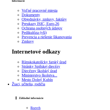
Informácie
Voľné pracovné miesta
Dokumenty
Objednávky, zmluvy, faktúry
Preukazy ISIC, Euro-26
Ochrana osobných údajov
Pedikulóza (vši)
Prevencia a riešenie šikanovania
Zmluvy
Internetové odkazy
Rímskokatolícky farský úrad
Stránky Spišskej diecézy
Diecézny školský úrad
Ministerstvo školstva...
Mesto Dolný Kubín
Žiaci, učitelia, rodičia
Základné informácie
Rozvrh