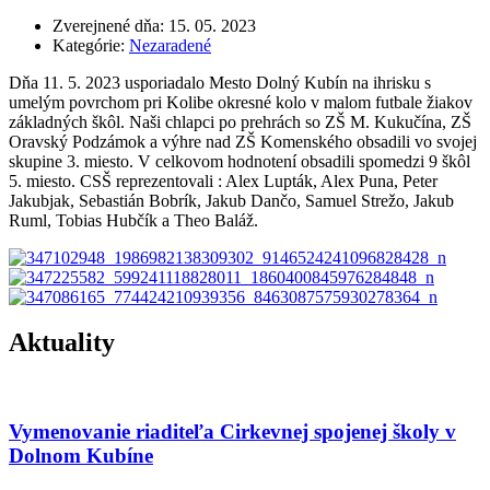
Zverejnené dňa:
15. 05. 2023
Kategórie:
Nezaradené
Dňa 11. 5. 2023 usporiadalo Mesto Dolný Kubín na ihrisku s
umelým povrchom pri Kolibe okresné kolo v malom futbale žiakov
základných škôl. Naši chlapci po prehrách so ZŠ M. Kukučína, ZŠ
Oravský Podzámok a výhre nad ZŠ Komenského obsadili vo svojej
skupine 3. miesto. V celkovom hodnotení obsadili spomedzi 9 škôl
5. miesto. CSŠ reprezentovali : Alex Lupták, Alex Puna, Peter
Jakubjak, Sebastián Bobrík, Jakub Dančo, Samuel Strežo, Jakub
Ruml, Tobias Hubčík a Theo Baláž.
Aktuality
Vymenovanie riaditeľa Cirkevnej spojenej školy v
Dolnom Kubíne