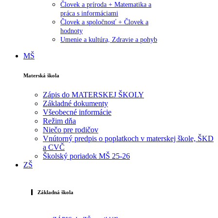
Človek a príroda + Matematika a
práca s informáciami
Človek a spoločnosť + Človek a
hodnoty
Umenie a kultúra, Zdravie a pohyb
MŠ
Materská škola
Zápis do MATERSKEJ ŠKOLY
Základné dokumenty
Všeobecné informácie
Režim dňa
Niečo pre rodičov
Vnútorný predpis o poplatkoch v materskej škole, ŠKD
a CVČ
Školský poriadok MŠ 25-26
ZŠ
Základná škola