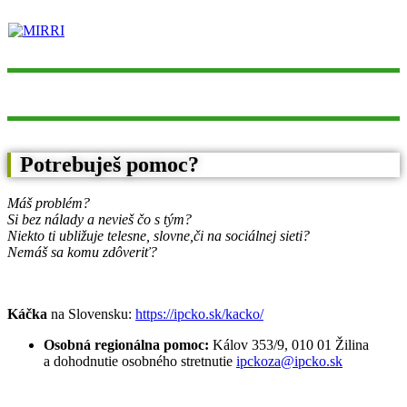
Potrebuješ pomoc?
Máš problém?
Si bez nálady a nevieš čo s tým?
Niekto ti ubližuje telesne, slovne,
či na sociálnej sieti?
Nemáš sa komu zdôveriť?
Káčka
na Slovensku:
https://ipcko.sk/kacko/
Osobná regionálna pomoc:
Kálov 353/9, 010 01 Žilina
a dohodnutie osobného stretnutie
ipckoza@ipcko.sk