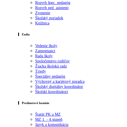
Rozvrh špec. pedagóg
Rozvrh ped. asistenti
Zvonenie
Školský poriadok
Knižnica
Ľudia
Vedenie školy
Zamestnanci
Rada školy
Spoločenstvo rodičov
Žiacka školská rada
Triedy
Špeciálny pedagóg
Výchovný a kariérový poradca
Školský digitálny koordinátor
Školskí koordinátori
Predmetové komisie
Štatút PK a MZ
MZ 1. - 4.stupeň
Jazyk a komunikácia