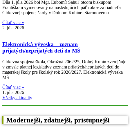
Dňa 1. júla 2026 bol Mgr. Ľubomír Sahuľ otcom biskupom
Františkom vymenovaný na nasledujúcich päť rokov za riaditeľa
Cirkevnej spojenej školy v Dolnom Kubíne. Staronovému
Čítať viac »
2. júla 2026
Elektronická výveska – zoznam
prijatých/neprijatých detí do MŠ
Cirkevná spojená škola, Okružná 2062/25, Dolný Kubín zverejňuje
v zmysle platnej legislatívy zoznam prijatých/neprijatých detí do
materskej školy pre školský rok 2026/2027. Elektronická výveska
MŠ
Čítať viac »
1. júla 2026
Všetky aktuality
Modernejší, zdatnejší, prístupnejší