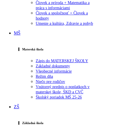
Človek a príroda + Matematika a
práca s informáciami
Človek a spoločnosť + Človek a
hodnoty
Umenie a kultúra, Zdravie a pohyb
MŠ
Materská škola
Zápis do MATERSKEJ ŠKOLY
Základné dokumenty
Všeobecné informácie
Režim dňa
Niečo pre rodičov
Vnútorný predpis o poplatkoch v
materskej škole, ŠKD a CVČ
Školský poriadok MŠ 25-26
ZŠ
Základná škola