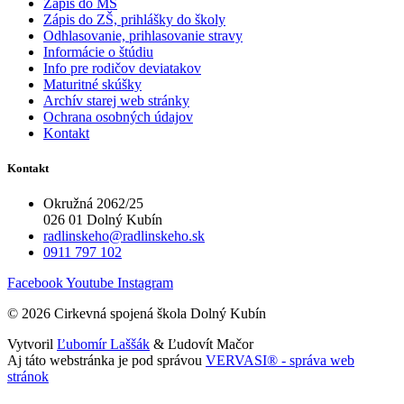
Zápis do MŠ
Zápis do ZŠ, prihlášky do školy
Odhlasovanie, prihlasovanie stravy
Informácie o štúdiu
Info pre rodičov deviatakov
Maturitné skúšky
Archív starej web stránky
Ochrana osobných údajov
Kontakt
Kontakt
Okružná 2062/25
026 01 Dolný Kubín
radlinskeho@radlinskeho.sk
0911 797 102
Facebook
Youtube
Instagram
© 2026 Cirkevná spojená škola Dolný Kubín
Vytvoril
Ľubomír Laššák
& Ľudovít Mačor
Aj táto webstránka je pod správou
VERVASI® - správa web
stránok