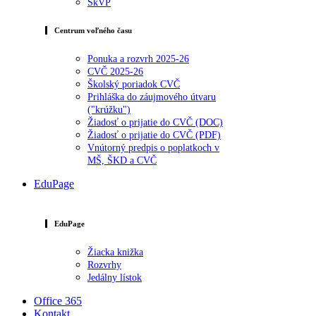
ŠkVP
Centrum voľného času
Ponuka a rozvrh 2025-26
CVČ 2025-26
Školský poriadok CVČ
Prihláška do záujmového útvaru
("krúžku")
Žiadosť o prijatie do CVČ (DOC)
Žiadosť o prijatie do CVČ (PDF)
Vnútorný predpis o poplatkoch v
MŠ, ŠKD a CVČ
EduPage
EduPage
Žiacka knižka
Rozvrhy
Jedálny lístok
Office 365
Kontakt