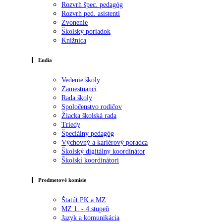
Rozvrh špec. pedagóg
Rozvrh ped. asistenti
Zvonenie
Školský poriadok
Knižnica
Ľudia
Vedenie školy
Zamestnanci
Rada školy
Spoločenstvo rodičov
Žiacka školská rada
Triedy
Špeciálny pedagóg
Výchovný a kariérový poradca
Školský digitálny koordinátor
Školskí koordinátori
Predmetové komisie
Štatút PK a MZ
MZ 1. - 4.stupeň
Jazyk a komunikácia