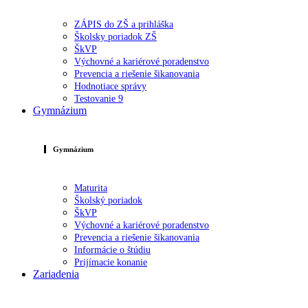
ZÁPIS do ZŠ a prihláška
Školsky poriadok ZŠ
ŠkVP
Výchovné a kariérové poradenstvo
Prevencia a riešenie šikanovania
Hodnotiace správy
Testovanie 9
Gymnázium
Gymnázium
Maturita
Školský poriadok
ŠkVP
Výchovné a kariérové poradenstvo
Prevencia a riešenie šikanovania
Informácie o štúdiu
Prijímacie konanie
Zariadenia