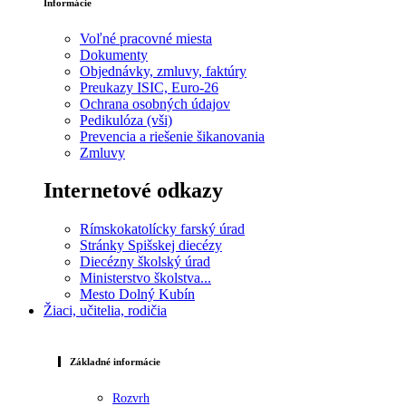
Informácie
Voľné pracovné miesta
Dokumenty
Objednávky, zmluvy, faktúry
Preukazy ISIC, Euro-26
Ochrana osobných údajov
Pedikulóza (vši)
Prevencia a riešenie šikanovania
Zmluvy
Internetové odkazy
Rímskokatolícky farský úrad
Stránky Spišskej diecézy
Diecézny školský úrad
Ministerstvo školstva...
Mesto Dolný Kubín
Žiaci, učitelia, rodičia
Základné informácie
Rozvrh