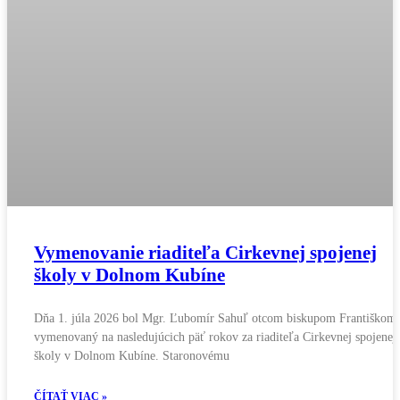
Vymenovanie riaditeľa Cirkevnej spojenej
školy v Dolnom Kubíne
Dňa 1. júla 2026 bol Mgr. Ľubomír Sahuľ otcom biskupom Františkom
vymenovaný na nasledujúcich päť rokov za riaditeľa Cirkevnej spojenej
školy v Dolnom Kubíne. Staronovému
ČÍTAŤ VIAC »