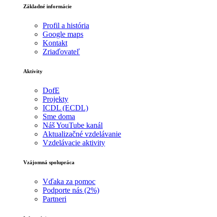
Základné informácie
Profil a história
Google maps
Kontakt
Zriaďovateľ
Aktivity
DofE
Projekty
ICDL (ECDL)
Sme doma
Náš YouTube kanál
Aktualizačné vzdelávanie
Vzdelávacie aktivity
Vzájomná spolupráca
Vďaka za pomoc
Podporte nás (2%)
Partneri