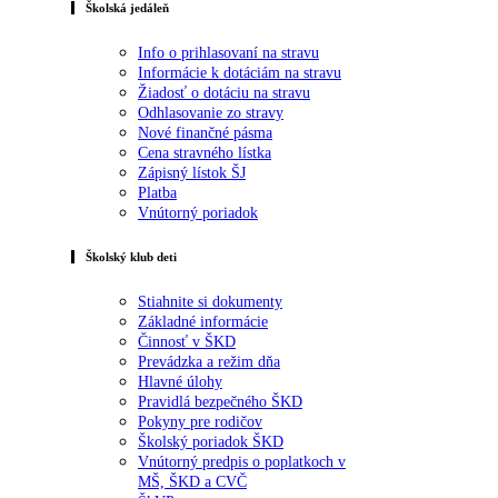
Školská jedáleň
Info o prihlasovaní na stravu
Informácie k dotáciám na stravu
Žiadosť o dotáciu na stravu
Odhlasovanie zo stravy
Nové finančné pásma
Cena stravného lístka
Zápisný lístok ŠJ
Platba
Vnútorný poriadok
Školský klub deti
Stiahnite si dokumenty
Základné informácie
Činnosť v ŠKD
Prevádzka a režim dňa
Hlavné úlohy
Pravidlá bezpečného ŠKD
Pokyny pre rodičov
Školský poriadok ŠKD
Vnútorný predpis o poplatkoch v
MŠ, ŠKD a CVČ