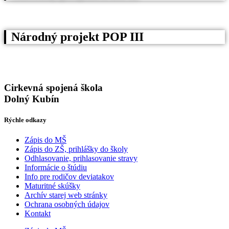
Národný projekt POP III
Cirkevná spojená škola
Dolný Kubín
Rýchle odkazy
Zápis do MŠ
Zápis do ZŠ, prihlášky do školy
Odhlasovanie, prihlasovanie stravy
Informácie o štúdiu
Info pre rodičov deviatakov
Maturitné skúšky
Archív starej web stránky
Ochrana osobných údajov
Kontakt