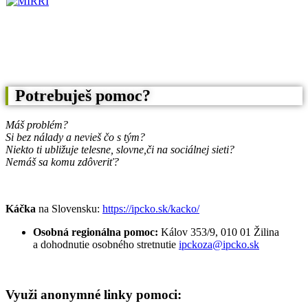
Potrebuješ pomoc?
Máš problém?
Si bez nálady a nevieš čo s tým?
Niekto ti ubližuje telesne, slovne,
či na sociálnej sieti?
Nemáš sa komu zdôveriť?
Káčka
na Slovensku:
https://ipcko.sk/kacko/
Osobná regionálna pomoc:
Kálov 353/9, 010 01 Žilina
a dohodnutie osobného stretnutie
ipckoza@ipcko.sk
Využi anonymné linky pomoci: