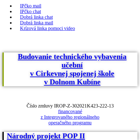
IPčko mail
IPčko chat
Dobrá linka chat
Dobrá linka mail
Krízová linka pomoci video
Budovanie technického vybavenia
učební
v Cirkevnej spojenej škole
v Dolnom Kubíne
Číslo zmluvy IROP-Z-302021K423-222-13
financované
z Integrovaného regionálneho
operačného programu
Národný projekt POP II