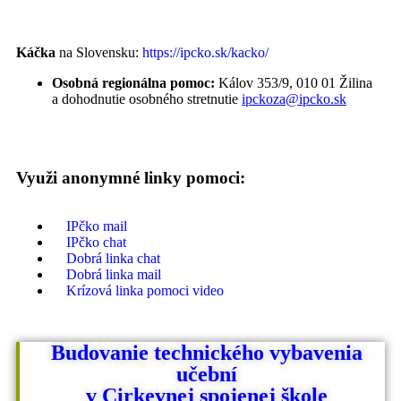
Káčka
na Slovensku:
https://ipcko.sk/kacko/
Osobná regionálna pomoc:
Kálov 353/9, 010 01 Žilina
a dohodnutie osobného stretnutie
ipckoza@ipcko.sk
Využi anonymné linky pomoci:
IPčko mail
IPčko chat
Dobrá linka chat
Dobrá linka mail
Krízová linka pomoci video
Budovanie technického vybavenia
učební
v Cirkevnej spojenej škole