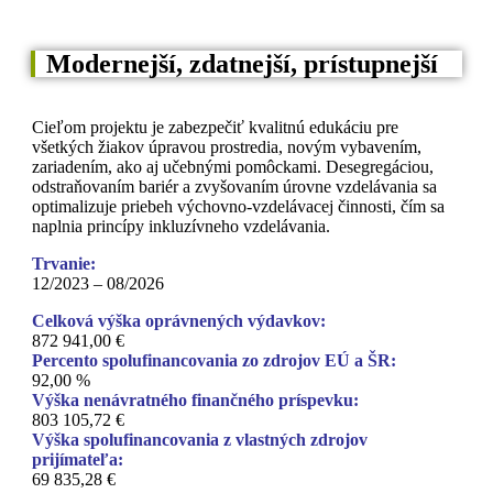
Modernejší, zdatnejší, prístupnejší
Cieľom projektu je zabezpečiť kvalitnú edukáciu pre
všetkých žiakov úpravou prostredia, novým vybavením,
zariadením, ako aj učebnými pomôckami. Desegregáciou,
odstraňovaním bariér a zvyšovaním úrovne vzdelávania sa
optimalizuje priebeh výchovno-vzdelávacej činnosti, čím sa
naplnia princípy inkluzívneho vzdelávania.
Trvanie:
12/2023 – 08/2026
Celková výška oprávnených výdavkov:
872 941,00 €
Percento spolufinancovania zo zdrojov EÚ a ŠR:
92,00 %
Výška nenávratného finančného príspevku:
803 105,72 €
Výška spolufinancovania z vlastných zdrojov
prijímateľa:
69 835,28 €