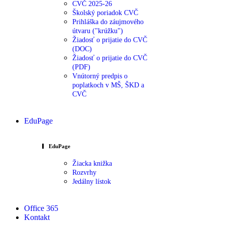
CVČ 2025-26
Školský poriadok CVČ
Prihláška do záujmového
útvaru ("krúžku")
Žiadosť o prijatie do CVČ
(DOC)
Žiadosť o prijatie do CVČ
(PDF)
Vnútorný predpis o
poplatkoch v MŠ, ŠKD a
CVČ
EduPage
EduPage
Žiacka knižka
Rozvrhy
Jedálny lístok
Office 365
Kontakt