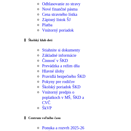
Odhlasovanie zo stravy
Nové finančné pásma
Cena stravného lístka
Zápisný lístok ŠJ
Platba
Vnútorný poriadok
Školský klub deti
Stiahnite si dokumenty
Základné informácie
Činnosť v ŠKD
Prevádzka a režim dňa
Hlavné úlohy
Pravidlá bezpečného ŠKD
Pokyny pre rodičov
Školský poriadok ŠKD
Vnútorný predpis o
poplatkoch v MŠ, ŠKD a
CVČ
ŠkVP
Centrum voľného času
Ponuka a rozvrh 2025-26