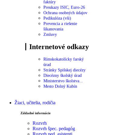
faktúry
Preukazy ISIC, Euro-26
Ochrana osobných údajov
Pedikulóza (vši)
Prevencia a riešenie
šikanovania
Zmluvy
Internetové odkazy
Rímskokatolícky farský
úrad
Stránky Spišskej diecézy
Diecézny školský úrad
Ministerstvo školstva...
Mesto Dolný Kubín
Žiaci, učitelia, rodičia
Základné informácie
Rozvrh
Rozvrh špec. pedagóg
Rozvrh ped. asistenti