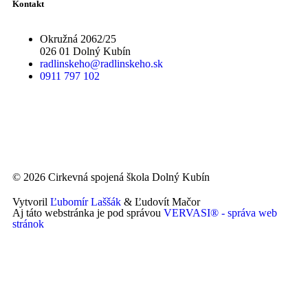
Kontakt
Okružná 2062/25
026 01 Dolný Kubín
radlinskeho@radlinskeho.sk
0911 797 102
© 2026 Cirkevná spojená škola Dolný Kubín
Vytvoril
Ľubomír Laššák
& Ľudovít Mačor
Aj táto webstránka je pod správou
VERVASI® - správa web
stránok