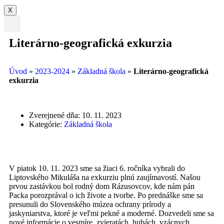
X
Literárno-geografická exkurzia
Úvod
»
2023-2024
»
Základná škola
»
Literárno-geografická
exkurzia
Zverejnené dňa:
10. 11. 2023
Kategórie:
Základná škola
V piatok 10. 11. 2023 sme sa žiaci 6. ročníka vybrali do
Liptovského Mikuláša na exkurziu plnú zaujímavostí. Našou
prvou zastávkou bol rodný dom Rázusovcov, kde nám pán
Packa porozprával o ich živote a tvorbe. Po prednáške sme sa
presunuli do Slovenského múzea ochrany prírody a
jaskyniarstva, ktoré je veľmi pekné a moderné. Dozvedeli sme sa
nové informácie o vesmíre, zvieratách, hubách, vzácnych