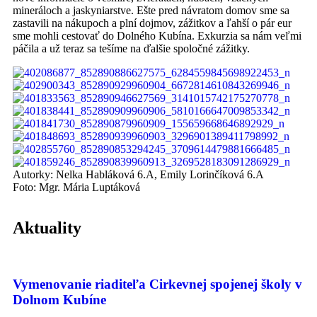
mineráloch a jaskyniarstve. Ešte pred návratom domov sme sa
zastavili na nákupoch a plní dojmov, zážitkov a ľahší o pár eur
sme mohli cestovať do Dolného Kubína. Exkurzia sa nám veľmi
páčila a už teraz sa tešíme na ďalšie spoločné zážitky.
Autorky: Nelka Habláková 6.A, Emily Lorinčíková 6.A
Foto: Mgr. Mária Luptáková
Aktuality
Vymenovanie riaditeľa Cirkevnej spojenej školy v
Dolnom Kubíne