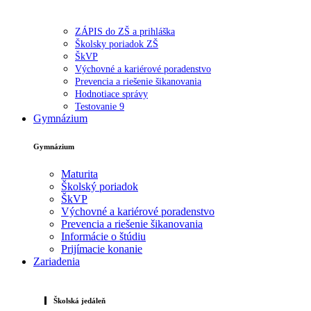
ZÁPIS do ZŠ a prihláška
Školsky poriadok ZŠ
ŠkVP
Výchovné a kariérové poradenstvo
Prevencia a riešenie šikanovania
Hodnotiace správy
Testovanie 9
Gymnázium
Gymnázium
Maturita
Školský poriadok
ŠkVP
Výchovné a kariérové poradenstvo
Prevencia a riešenie šikanovania
Informácie o štúdiu
Prijímacie konanie
Zariadenia
Školská jedáleň