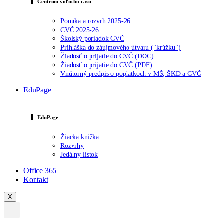
Centrum voľného času
Ponuka a rozvrh 2025-26
CVČ 2025-26
Školský poriadok CVČ
Prihláška do záujmového útvaru ("krúžku")
Žiadosť o prijatie do CVČ (DOC)
Žiadosť o prijatie do CVČ (PDF)
Vnútorný predpis o poplatkoch v MŠ, ŠKD a CVČ
EduPage
EduPage
Žiacka knižka
Rozvrhy
Jedálny lístok
Office 365
Kontakt
X