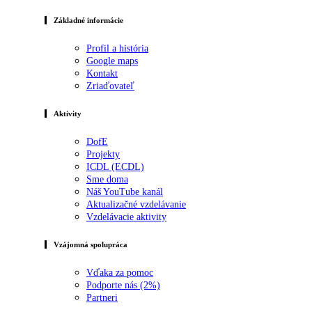
Základné informácie
Profil a história
Google maps
Kontakt
Zriaďovateľ
Aktivity
DofE
Projekty
ICDL (ECDL)
Sme doma
Náš YouTube kanál
Aktualizačné vzdelávanie
Vzdelávacie aktivity
Vzájomná spolupráca
Vďaka za pomoc
Podporte nás (2%)
Partneri