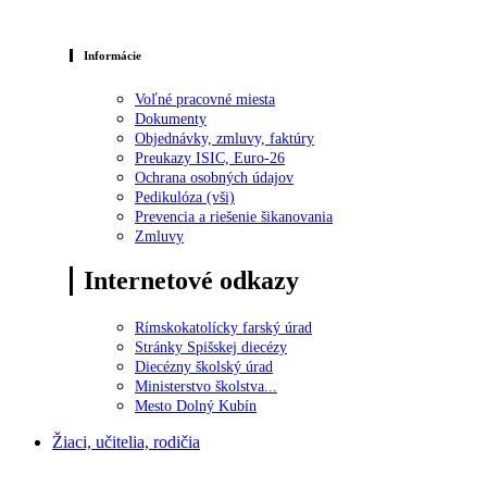
Informácie
Voľné pracovné miesta
Dokumenty
Objednávky, zmluvy, faktúry
Preukazy ISIC, Euro-26
Ochrana osobných údajov
Pedikulóza (vši)
Prevencia a riešenie šikanovania
Zmluvy
Internetové odkazy
Rímskokatolícky farský úrad
Stránky Spišskej diecézy
Diecézny školský úrad
Ministerstvo školstva...
Mesto Dolný Kubín
Žiaci, učitelia, rodičia