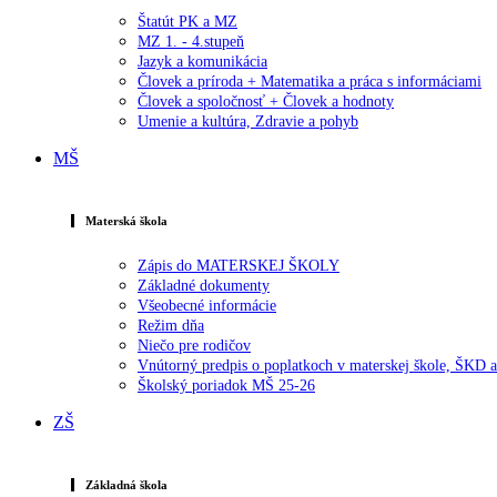
Štatút PK a MZ
MZ 1. - 4.stupeň
Jazyk a komunikácia
Človek a príroda + Matematika a práca s informáciami
Človek a spoločnosť + Človek a hodnoty
Umenie a kultúra, Zdravie a pohyb
MŠ
Materská škola
Zápis do MATERSKEJ ŠKOLY
Základné dokumenty
Všeobecné informácie
Režim dňa
Niečo pre rodičov
Vnútorný predpis o poplatkoch v materskej škole, ŠKD
Školský poriadok MŠ 25-26
ZŠ
Základná škola