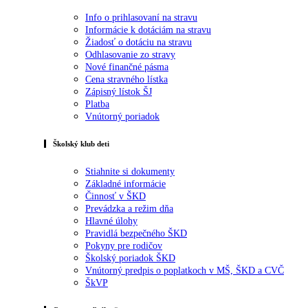
Info o prihlasovaní na stravu
Informácie k dotáciám na stravu
Žiadosť o dotáciu na stravu
Odhlasovanie zo stravy
Nové finančné pásma
Cena stravného lístka
Zápisný lístok ŠJ
Platba
Vnútorný poriadok
Školský klub deti
Stiahnite si dokumenty
Základné informácie
Činnosť v ŠKD
Prevádzka a režim dňa
Hlavné úlohy
Pravidlá bezpečného ŠKD
Pokyny pre rodičov
Školský poriadok ŠKD
Vnútorný predpis o poplatkoch v MŠ, ŠKD a CVČ
ŠkVP