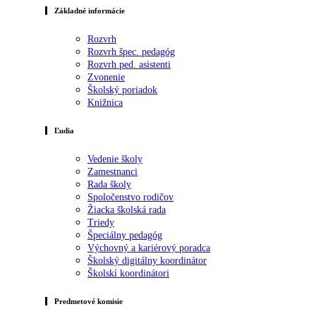
Základné informácie
Rozvrh
Rozvrh špec. pedagóg
Rozvrh ped. asistenti
Zvonenie
Školský poriadok
Knižnica
Ľudia
Vedenie školy
Zamestnanci
Rada školy
Spoločenstvo rodičov
Žiacka školská rada
Triedy
Špeciálny pedagóg
Výchovný a kariérový poradca
Školský digitálny koordinátor
Školskí koordinátori
Predmetové komisie