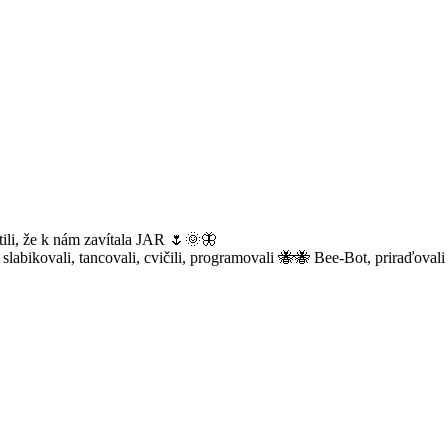
ítili, že k nám zavítala JAR 🌷🌞🦋
y, slabikovali, tancovali, cvičili, programovali 🐝🐝 Bee-Bot, priraďova