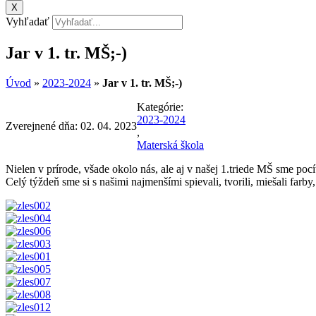
X
Vyhľadať
Jar v 1. tr. MŠ;-)
Úvod
»
2023-2024
»
Jar v 1. tr. MŠ;-)
Kategórie:
2023-2024
Zverejnené dňa:
02. 04. 2023
,
Materská škola
Nielen v prírode, všade okolo nás, ale aj v našej 1.triede MŠ sme poc
Celý týždeň sme si s našimi najmenšími spievali, tvorili, miešali farb