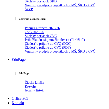
Školský poriadok ŠKD
Vnútorný predpis o poplatkoch v MŠ, ŠKD a CVČ
ŠkVP
Centrum voľného času
Ponuka a rozvrh 2025-26
CVČ 2025-26
Školský poriadok CVČ
Prihláška do záujmového útvaru ("krúžku")
Žiadosť o prijatie do CVČ (DOC)
Žiadosť o prijatie do CVČ (PDF)
Vnútorný predpis o poplatkoch v MŠ, ŠKD a CVČ
EduPage
EduPage
Žiacka knižka
Rozvrhy
Jedálny lístok
Office 365
Kontakt