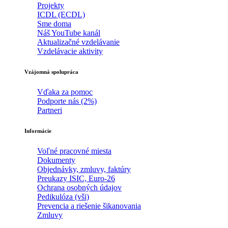
Projekty
ICDL (ECDL)
Sme doma
Náš YouTube kanál
Aktualizačné vzdelávanie
Vzdelávacie aktivity
Vzájomná spolupráca
Vďaka za pomoc
Podporte nás (2%)
Partneri
Informácie
Voľné pracovné miesta
Dokumenty
Objednávky, zmluvy, faktúry
Preukazy ISIC, Euro-26
Ochrana osobných údajov
Pedikulóza (vši)
Prevencia a riešenie šikanovania
Zmluvy