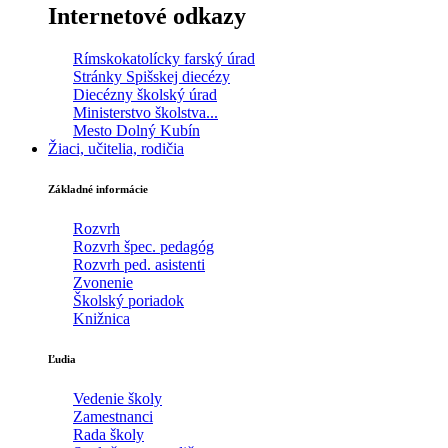
Internetové odkazy
Rímskokatolícky farský úrad
Stránky Spišskej diecézy
Diecézny školský úrad
Ministerstvo školstva...
Mesto Dolný Kubín
Žiaci, učitelia, rodičia
Základné informácie
Rozvrh
Rozvrh špec. pedagóg
Rozvrh ped. asistenti
Zvonenie
Školský poriadok
Knižnica
Ľudia
Vedenie školy
Zamestnanci
Rada školy