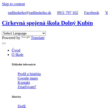
Skip to content
radlinskeho@radlinskeho.sk
0911 797 102
Facebook
Y
Cirkevná spojená škola Dolný Kubín
Powered by
Translate
Úvod
O škole
Základné informácie
Profil a história
Google maps
Kontakt
Zriaďovateľ
Aktivity
DofE