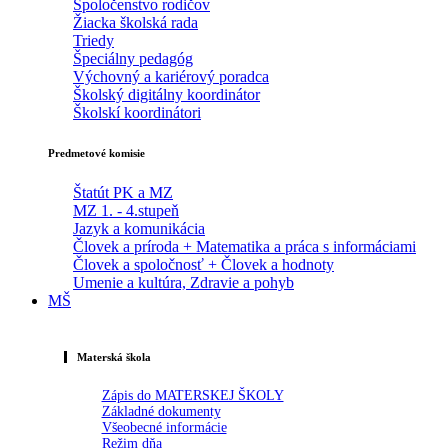
Spoločenstvo rodičov
Žiacka školská rada
Triedy
Špeciálny pedagóg
Výchovný a kariérový poradca
Školský digitálny koordinátor
Školskí koordinátori
Predmetové komisie
Štatút PK a MZ
MZ 1. - 4.stupeň
Jazyk a komunikácia
Človek a príroda + Matematika a práca s informáciami
Človek a spoločnosť + Človek a hodnoty
Umenie a kultúra, Zdravie a pohyb
MŠ
Materská škola
Zápis do MATERSKEJ ŠKOLY
Základné dokumenty
Všeobecné informácie
Režim dňa