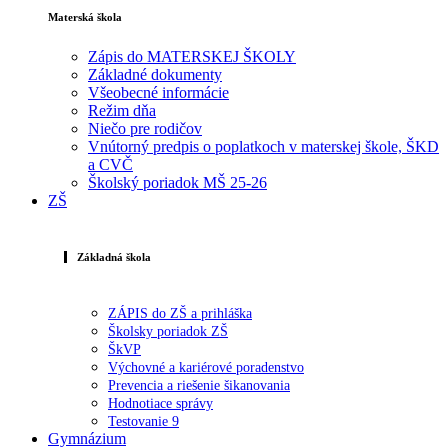
Materská škola
Zápis do MATERSKEJ ŠKOLY
Základné dokumenty
Všeobecné informácie
Režim dňa
Niečo pre rodičov
Vnútorný predpis o poplatkoch v materskej škole, ŠKD
a CVČ
Školský poriadok MŠ 25-26
ZŠ
Základná škola
ZÁPIS do ZŠ a prihláška
Školsky poriadok ZŠ
ŠkVP
Výchovné a kariérové poradenstvo
Prevencia a riešenie šikanovania
Hodnotiace správy
Testovanie 9
Gymnázium