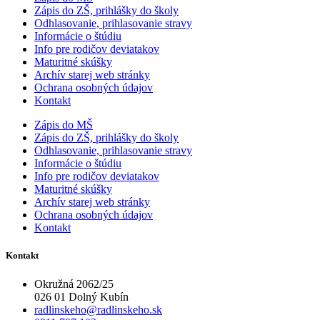
Zápis do ZŠ, prihlášky do školy
Odhlasovanie, prihlasovanie stravy
Informácie o štúdiu
Info pre rodičov deviatakov
Maturitné skúšky
Archív starej web stránky
Ochrana osobných údajov
Kontakt
Zápis do MŠ
Zápis do ZŠ, prihlášky do školy
Odhlasovanie, prihlasovanie stravy
Informácie o štúdiu
Info pre rodičov deviatakov
Maturitné skúšky
Archív starej web stránky
Ochrana osobných údajov
Kontakt
Kontakt
Okružná 2062/25
026 01 Dolný Kubín
radlinskeho@radlinskeho.sk