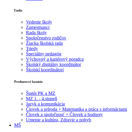
Ľudia
Vedenie školy
Zamestnanci
Rada školy
Spoločenstvo rodičov
Žiacka školská rada
Triedy
Špeciálny pedagóg
Výchovný a kariérový poradca
Školský digitálny koordinátor
Školskí koordinátori
Predmetové komisie
Štatút PK a MZ
MZ 1. - 4.stupeň
Jazyk a komunikácia
Človek a príroda + Matematika a práca s informáciami
Človek a spoločnosť + Človek a hodnoty
Umenie a kultúra, Zdravie a pohyb
MŠ