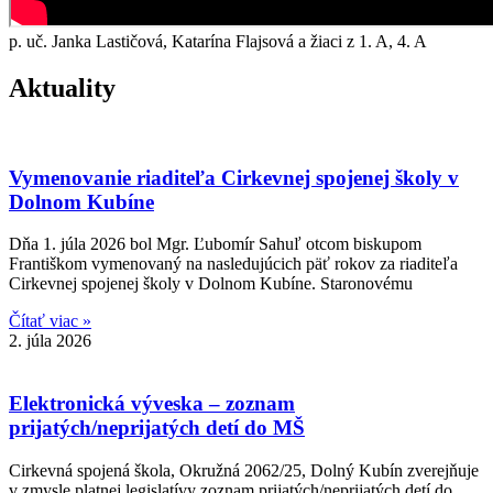
p. uč. Janka Lastičová, Katarína Flajsová a žiaci z 1. A, 4. A
Aktuality
Vymenovanie riaditeľa Cirkevnej spojenej školy v
Dolnom Kubíne
Dňa 1. júla 2026 bol Mgr. Ľubomír Sahuľ otcom biskupom
Františkom vymenovaný na nasledujúcich päť rokov za riaditeľa
Cirkevnej spojenej školy v Dolnom Kubíne. Staronovému
Čítať viac »
2. júla 2026
Elektronická výveska – zoznam
prijatých/neprijatých detí do MŠ
Cirkevná spojená škola, Okružná 2062/25, Dolný Kubín zverejňuje
v zmysle platnej legislatívy zoznam prijatých/neprijatých detí do