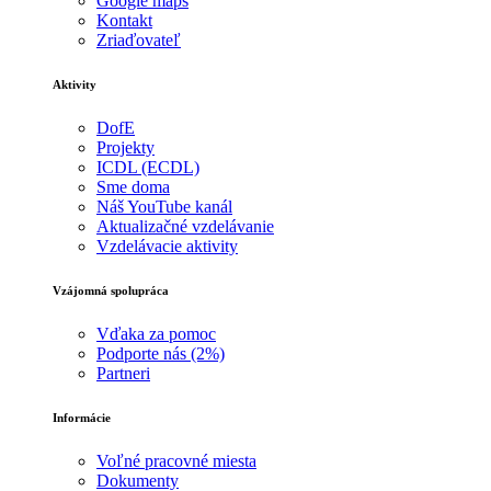
Google maps
Kontakt
Zriaďovateľ
Aktivity
DofE
Projekty
ICDL (ECDL)
Sme doma
Náš YouTube kanál
Aktualizačné vzdelávanie
Vzdelávacie aktivity
Vzájomná spolupráca
Vďaka za pomoc
Podporte nás (2%)
Partneri
Informácie
Voľné pracovné miesta
Dokumenty