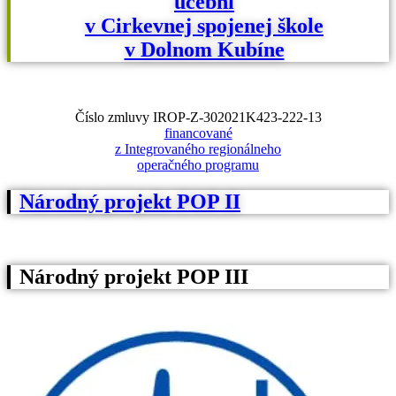
učební
v Cirkevnej spojenej škole
v Dolnom Kubíne
Číslo zmluvy IROP-Z-302021K423-222-13
financované
z Integrovaného regionálneho
operačného programu
Národný projekt POP II
Národný projekt POP III