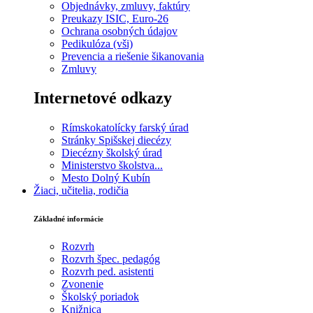
Objednávky, zmluvy, faktúry
Preukazy ISIC, Euro-26
Ochrana osobných údajov
Pedikulóza (vši)
Prevencia a riešenie šikanovania
Zmluvy
Internetové odkazy
Rímskokatolícky farský úrad
Stránky Spišskej diecézy
Diecézny školský úrad
Ministerstvo školstva...
Mesto Dolný Kubín
Žiaci, učitelia, rodičia
Základné informácie
Rozvrh
Rozvrh špec. pedagóg
Rozvrh ped. asistenti
Zvonenie
Školský poriadok
Knižnica