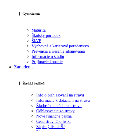
Gymnázium
Maturita
Školský poriadok
ŠkVP
Výchovné a kariérové poradenstvo
Prevencia a riešenie šikanovania
Informácie o štúdiu
Prijímacie konanie
Zariadenia
Školská jedáleň
Info o prihlasovaní na stravu
Informácie k dotáciám na stravu
Žiadosť o dotáciu na stravu
Odhlasovanie zo stravy
Nové finančné pásma
Cena stravného lístka
Zápisný lístok ŠJ