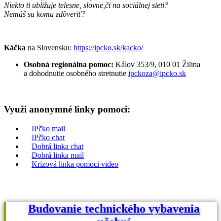
Niekto ti ubližuje telesne, slovne,
či na sociálnej sieti?
Nemáš sa komu zdôveriť?
Káčka
na Slovensku:
https://ipcko.sk/kacko/
Osobná regionálna pomoc:
Kálov 353/9, 010 01 Žilina
a dohodnutie osobného stretnutie
ipckoza@ipcko.sk
Využi anonymné linky pomoci:
IPčko mail
IPčko chat
Dobrá linka chat
Dobrá linka mail
Krízová linka pomoci video
Budovanie technického vybavenia