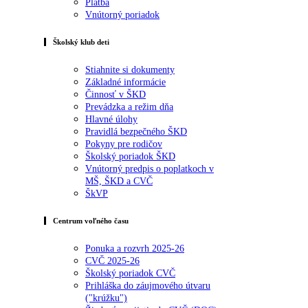
Platba
Vnútorný poriadok
Školský klub deti
Stiahnite si dokumenty
Základné informácie
Činnosť v ŠKD
Prevádzka a režim dňa
Hlavné úlohy
Pravidlá bezpečného ŠKD
Pokyny pre rodičov
Školský poriadok ŠKD
Vnútorný predpis o poplatkoch v
MŠ, ŠKD a CVČ
ŠkVP
Centrum voľného času
Ponuka a rozvrh 2025-26
CVČ 2025-26
Školský poriadok CVČ
Prihláška do záujmového útvaru
("krúžku")