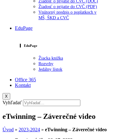
Žiadosť o prijatie do CVČ (DOC)
Žiadosť o prijatie do CVČ (PDF)
Vnútorný predpis o poplatkoch v
MŠ, ŠKD a CVČ
EduPage
EduPage
Žiacka knižka
Rozvrhy
Jedálny lístok
Office 365
Kontakt
X
Vyhľadať
eTwinning – Záverečné video
Úvod
»
2023-2024
»
eTwinning – Záverečné video