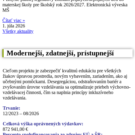
materskej školy pre školský rok 2026/2027. Elektronická výveska
MŠ
Čítať viac »
1. júla 2026
Všetky aktuality
Modernejší, zdatnejší, prístupnejší
Cieľom projektu je zabezpečiť kvalitnú edukáciu pre všetkých
žiakov úpravou prostredia, novým vybavením, zariadením, ako aj
učebnými pomôckami. Desegregáciou, odstraňovaním bariér a
zvyšovaním úrovne vzdelávania sa optimalizuje priebeh výchovno-
vzdelávacej činnosti, čím sa naplnia princípy inkluzívneho
vzdelávania.
Trvanie:
12/2023 – 08/2026
Celková výška oprávnených výdavkov:
872 941,00 €
Percento spolufinancovania zo zdrojov EÚ a ŠR: