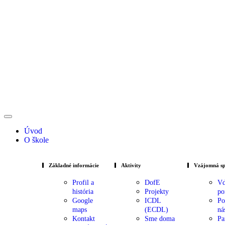
Úvod
O škole
Základné informácie
Aktivity
Vzájomná sp
Profil a
DofE
Vď
história
Projekty
po
Google
ICDL
Po
maps
(ECDL)
ná
Kontakt
Sme doma
Pa