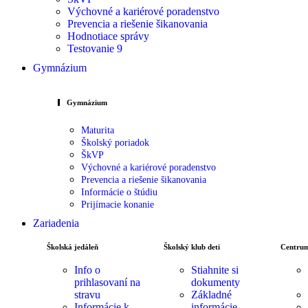
Výchovné a kariérové poradenstvo
Prevencia a riešenie šikanovania
Hodnotiace správy
Testovanie 9
Gymnázium
Gymnázium
Maturita
Školský poriadok
ŠkVP
Výchovné a kariérové poradenstvo
Prevencia a riešenie šikanovania
Informácie o štúdiu
Prijímacie konanie
Zariadenia
Školská jedáleň
Školský klub deti
Centrum
Info o
Stiahnite si
prihlasovaní na
dokumenty
stravu
Základné
Informácie k
informácie