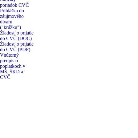
poriadok CVČ
Prihláška do
záujmového
útvaru
("krúžku")
Žiadosť o prijatie
do CVČ (DOC)
Žiadosť o prijatie
do CVČ (PDF)
Vnútorný
predpis o
poplatkoch v
MŠ, ŠKD a
CVČ