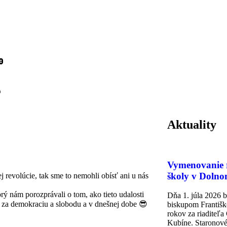
️
️
Aktuality
Vymenovanie r
školy v Doln
 revolúcie, tak sme to nemohli obísť ani u nás
ý nám porozprávali o tom, ako tieto udalosti
Dňa 1. júla 2026 
 za demokraciu a slobodu a v dnešnej dobe 😎
biskupom Františ
rokov za riaditeľa
Kubíne. Staronov