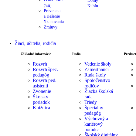
Dolný
(vši)
Kubín
Prevencia
a riešenie
šikanovania
Zmluvy
Žiaci, učitelia, rodičia
Základné informácie
Ľudia
Predmet
Rozvrh
Vedenie školy
Rozvrh špec.
Zamestnanci
pedagóg
Rada školy
Rozvrh ped.
Spoločenstvo
asistenti
rodičov
Zvonenie
Žiacka školská
Školský
rada
poriadok
Triedy
Knižnica
Špeciálny
pedagóg
Výchovný a
kariérový
poradca
Školský digitálny