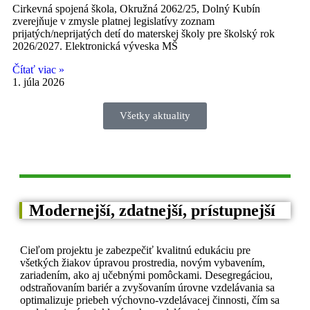
Cirkevná spojená škola, Okružná 2062/25, Dolný Kubín
zverejňuje v zmysle platnej legislatívy zoznam
prijatých/neprijatých detí do materskej školy pre školský rok
2026/2027. Elektronická výveska MŠ
Čítať viac »
1. júla 2026
Všetky aktuality
Modernejší, zdatnejší, prístupnejší
Cieľom projektu je zabezpečiť kvalitnú edukáciu pre
všetkých žiakov úpravou prostredia, novým vybavením,
zariadením, ako aj učebnými pomôckami. Desegregáciou,
odstraňovaním bariér a zvyšovaním úrovne vzdelávania sa
optimalizuje priebeh výchovno-vzdelávacej činnosti, čím sa