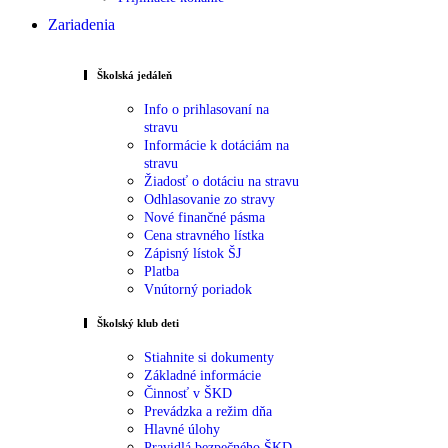
Zariadenia
Školská jedáleň
Info o prihlasovaní na
stravu
Informácie k dotáciám na
stravu
Žiadosť o dotáciu na stravu
Odhlasovanie zo stravy
Nové finančné pásma
Cena stravného lístka
Zápisný lístok ŠJ
Platba
Vnútorný poriadok
Školský klub deti
Stiahnite si dokumenty
Základné informácie
Činnosť v ŠKD
Prevádzka a režim dňa
Hlavné úlohy
Pravidlá bezpečného ŠKD