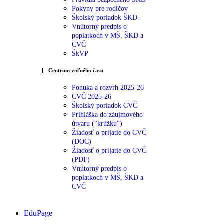
Pokyny pre rodičov
Školský poriadok ŠKD
Vnútorný predpis o
poplatkoch v MŠ, ŠKD a
CVČ
ŠkVP
Centrum voľného času
Ponuka a rozvrh 2025-26
CVČ 2025-26
Školský poriadok CVČ
Prihláška do záujmového
útvaru ("krúžku")
Žiadosť o prijatie do CVČ
(DOC)
Žiadosť o prijatie do CVČ
(PDF)
Vnútorný predpis o
poplatkoch v MŠ, ŠKD a
CVČ
EduPage