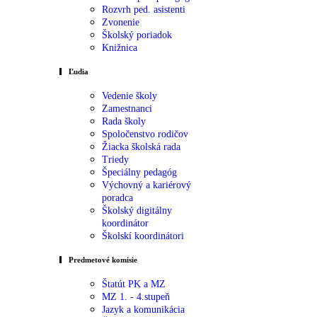
Rozvrh ped. asistenti
Zvonenie
Školský poriadok
Knižnica
Ľudia
Vedenie školy
Zamestnanci
Rada školy
Spoločenstvo rodičov
Žiacka školská rada
Triedy
Špeciálny pedagóg
Výchovný a kariérový
poradca
Školský digitálny
koordinátor
Školskí koordinátori
Predmetové komisie
Štatút PK a MZ
MZ 1. - 4.stupeň
Jazyk a komunikácia