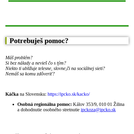
Potrebuješ pomoc?
Máš problém?
Si bez nálady a nevieš čo s tým?
Niekto ti ubližuje telesne, slovne,
či na sociálnej sieti?
Nemáš sa komu zdôveriť?
Káčka
na Slovensku:
https://ipcko.sk/kacko/
Osobná regionálna pomoc:
Kálov 353/9, 010 01 Žilina
a dohodnutie osobného stretnutie
ipckoza@ipcko.sk