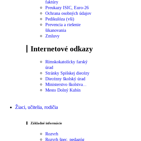
faktúry
Preukazy ISIC, Euro-26
Ochrana osobných údajov
Pedikulóza (vši)
Prevencia a riešenie
šikanovania
Zmluvy
Internetové odkazy
Rímskokatolícky farský
úrad
Stránky Spišskej diecézy
Diecézny školský úrad
Ministerstvo školstva...
Mesto Dolný Kubín
Žiaci, učitelia, rodičia
Základné informácie
Rozvrh
Rozvrh špec. pedagóg