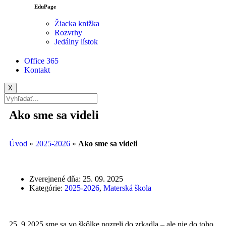
EduPage
Žiacka knižka
Rozvrhy
Jedálny lístok
Office 365
Kontakt
X
Ako sme sa videli
Úvod
»
2025-2026
»
Ako sme sa videli
Zverejnené dňa:
25. 09. 2025
Kategórie:
2025-2026
,
Materská škola
25. 9.2025 sme sa vo škôlke pozreli do zrkadla – ale nie do toho