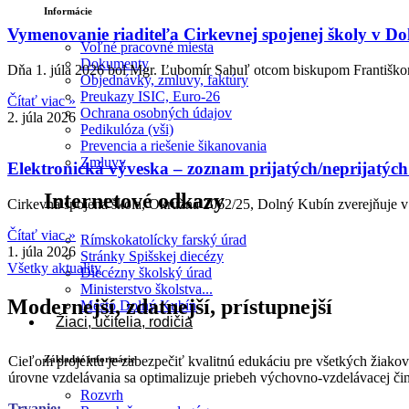
Informácie
Vymenovanie riaditeľa Cirkevnej spojenej školy v 
Voľné pracovné miesta
Dokumenty
Dňa 1. júla 2026 bol Mgr. Ľubomír Sahuľ otcom biskupom Františko
Objednávky, zmluvy, faktúry
Preukazy ISIC, Euro-26
Čítať viac »
Ochrana osobných údajov
2. júla 2026
Pedikulóza (vši)
Prevencia a riešenie šikanovania
Zmluvy
Elektronická výveska – zoznam prijatých/neprijatých
Internetové odkazy
Cirkevná spojená škola, Okružná 2062/25, Dolný Kubín zverejňuje v z
Čítať viac »
Rímskokatolícky farský úrad
1. júla 2026
Stránky Spišskej diecézy
Všetky aktuality
Diecézny školský úrad
Ministerstvo školstva...
Modernejší, zdatnejší, prístupnejší
Mesto Dolný Kubín
Žiaci, učitelia, rodičia
Cieľom projektu je zabezpečiť kvalitnú edukáciu pre všetkých žiak
Základné informácie
úrovne vzdelávania sa optimalizuje priebeh výchovno-vzdelávacej činn
Rozvrh
Trvanie: