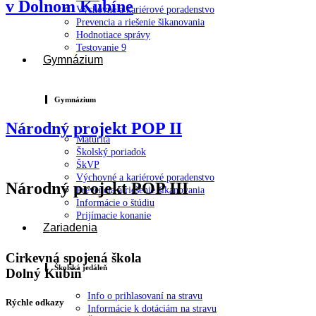
v Dolnom Kubíne
Výchovné a kariérové poradenstvo
Prevencia a riešenie šikanovania
Hodnotiace správy
Testovanie 9
Gymnázium
Gymnázium
Národný projekt POP II
Maturita
Školský poriadok
ŠkVP
Výchovné a kariérové poradenstvo
Národný projekt POP III
Prevencia a riešenie šikanovania
Informácie o štúdiu
Prijímacie konanie
Zariadenia
Cirkevná spojená škola
Školská jedáleň
Dolný Kubín
Info o prihlasovaní na stravu
Rýchle odkazy
Informácie k dotáciám na stravu