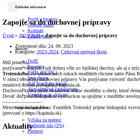
Základné informácie
Profil a história
Zapojte sa do duchovnej prípravy
Google maps
Kontakt
Úvod
»
2023-2024
»
Zapojte sa do duchovnej prípravy
Zriaďovateľ
Zverejnené dňa:
24. 09. 2023
Aktivity
Kategórie:
2023-2024
,
Cirkevná spojená škola
DofE
Milí priatelia,
Projekty
pozývame všetkých ľudí dobrej vôle zo Spišskej diecézy, ale aj z i
ICDL (ECDL)
Trstenského.
Po takmer troch rokoch modlitieb chceme takto Pánu B
Sme doma
V rámci mesačnej duchovnej prípravy Vás pozývame vytvoriť duchovn
Náš YouTube kanál
emailovú adresu podujatia@kapitula.sk.
Aktualizačné vzdelávanie
Duchovná kytica môže obsahovať rôzne modlitby a obety, ktoré dennode
Vzdelávacie aktivity
Deväť dní pred biskupskou vysviackou sa spojíme v modlitbe novény,
————————
Menovaný biskup Mons. František Trstenský prijme biskupskú vysviac
Vzájomná spolupráca
(prevzaté z https://kapitula.sk)
Vďaka za pomoc
Aktuality
Podporte nás (2%)
Partneri