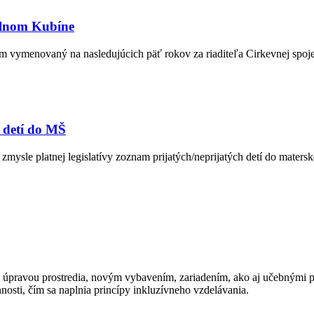
Dolnom Kubíne
m vymenovaný na nasledujúcich päť rokov za riaditeľa Cirkevnej spo
 detí do MŠ
mysle platnej legislatívy zoznam prijatých/neprijatých detí do mater
ov úpravou prostredia, novým vybavením, zariadením, ako aj učebnými
osti, čím sa naplnia princípy inkluzívneho vzdelávania.