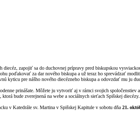
ných diecéz, zapojiť sa do duchovnej prípravy pred biskupskou vysvia
ohu poďakovať za dar nového biskupa a už teraz ho sprevádzať modlit
ú kyticu pre nášho nového diecézneho biskupa a odovzdať mu ju ducho
nne prinášate. Môžete ju vytvoriť aj v rámci svojich spoločenstiev a 
 ktorá bude zverejnená na webe a sociálnych sieťach Spišskej diecézy.
ku v Katedrále sv. Martina v Spišskej Kapitule v sobotu dňa
21. októ