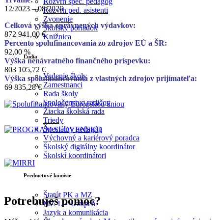
Rozvrh špec. pedagóg
12/2023 – 08/2026
Rozvrh ped. asistenti
Zvonenie
Celková výška oprávnených výdavkov:
Školský poriadok
872 941,00 €
Knižnica
Percento spolufinancovania zo zdrojov EÚ a ŠR:
92,00 %
Ľudia
Výška nenávratného finančného príspevku:
803 105,72 €
Vedenie školy
Výška spolufinancovania z vlastných zdrojov prijímateľa:
Zamestnanci
69 835,28 €
Rada školy
Spoločenstvo rodičov
Žiacka školská rada
Triedy
Špeciálny pedagóg
Výchovný a kariérový poradca
Školský digitálny koordinátor
Školskí koordinátori
Predmetové komisie
Štatút PK a MZ
Potrebuješ pomoc?
MZ 1. - 4.stupeň
Jazyk a komunikácia