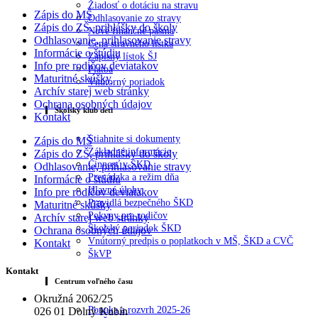
Žiadosť o dotáciu na stravu
Zápis do MŠ
Odhlasovanie zo stravy
Zápis do ZŠ, prihlášky do školy
Nové finančné pásma
Odhlasovanie, prihlasovanie stravy
Cena stravného lístka
Informácie o štúdiu
Zápisný lístok ŠJ
Info pre rodičov deviatakov
Platba
Maturitné skúšky
Vnútorný poriadok
Archív starej web stránky
Ochrana osobných údajov
Školský klub deti
Kontakt
Stiahnite si dokumenty
Zápis do MŠ
Základné informácie
Zápis do ZŠ, prihlášky do školy
Činnosť v ŠKD
Odhlasovanie, prihlasovanie stravy
Prevádzka a režim dňa
Informácie o štúdiu
Hlavné úlohy
Info pre rodičov deviatakov
Pravidlá bezpečného ŠKD
Maturitné skúšky
Pokyny pre rodičov
Archív starej web stránky
Školský poriadok ŠKD
Ochrana osobných údajov
Vnútorný predpis o poplatkoch v MŠ, ŠKD a CVČ
Kontakt
ŠkVP
Kontakt
Centrum voľného času
Okružná 2062/25
Ponuka a rozvrh 2025-26
026 01 Dolný Kubín