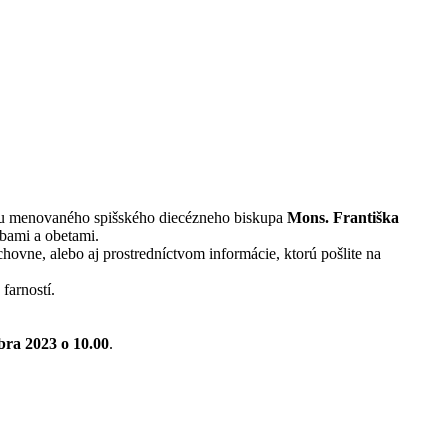
ckou menovaného spišského diecézneho biskupa
Mons. Františka
bami a obetami.
vne, alebo aj prostredníctvom informácie, ktorú pošlite na
farností.
bra 2023 o 10.00
.