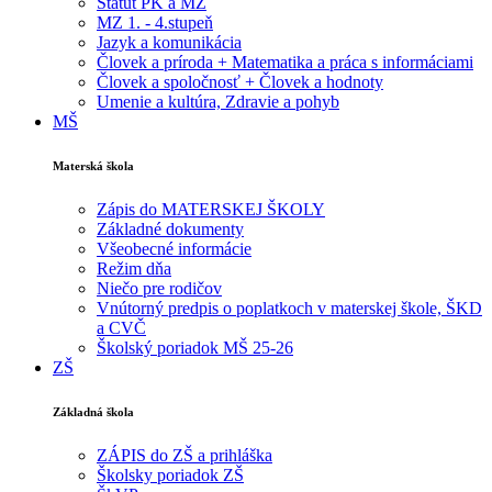
Štatút PK a MZ
MZ 1. - 4.stupeň
Jazyk a komunikácia
Človek a príroda + Matematika a práca s informáciami
Človek a spoločnosť + Človek a hodnoty
Umenie a kultúra, Zdravie a pohyb
MŠ
Materská škola
Zápis do MATERSKEJ ŠKOLY
Základné dokumenty
Všeobecné informácie
Režim dňa
Niečo pre rodičov
Vnútorný predpis o poplatkoch v materskej škole, ŠKD
a CVČ
Školský poriadok MŠ 25-26
ZŠ
Základná škola
ZÁPIS do ZŠ a prihláška
Školsky poriadok ZŠ