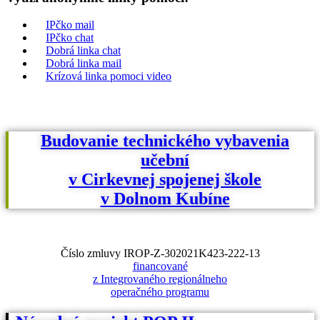
IPčko mail
IPčko chat
Dobrá linka chat
Dobrá linka mail
Krízová linka pomoci video
Budovanie technického vybavenia
učební
v Cirkevnej spojenej škole
v Dolnom Kubíne
Číslo zmluvy IROP-Z-302021K423-222-13
financované
z Integrovaného regionálneho
operačného programu