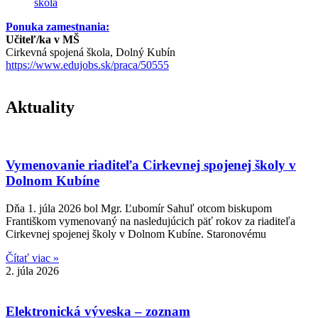
škola
Ponuka zamestnania:
Učiteľ/ka v MŠ
Cirkevná spojená škola, Dolný Kubín
https://www.edujobs.sk/praca/50555
Aktuality
Vymenovanie riaditeľa Cirkevnej spojenej školy v
Dolnom Kubíne
Dňa 1. júla 2026 bol Mgr. Ľubomír Sahuľ otcom biskupom
Františkom vymenovaný na nasledujúcich päť rokov za riaditeľa
Cirkevnej spojenej školy v Dolnom Kubíne. Staronovému
Čítať viac »
2. júla 2026
Elektronická výveska – zoznam