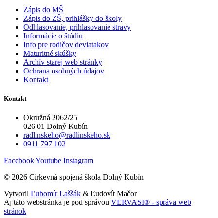
Zápis do MŠ
Zápis do ZŠ, prihlášky do školy
Odhlasovanie, prihlasovanie stravy
Informácie o štúdiu
Info pre rodičov deviatakov
Maturitné skúšky
Archív starej web stránky
Ochrana osobných údajov
Kontakt
Kontakt
Okružná 2062/25
026 01 Dolný Kubín
radlinskeho@radlinskeho.sk
0911 797 102
Facebook
Youtube
Instagram
© 2026 Cirkevná spojená škola Dolný Kubín
Vytvoril
Ľubomír Laššák
& Ľudovít Mačor
Aj táto webstránka je pod správou
VERVASI® - správa web
stránok