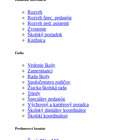
Rozvrh
Rozvrh špec. pedagóg
Rozvrh ped. asistenti
Zvonenie
Školský poriadok
Knižnica
Ľudia
Vedenie školy
Zamestnanci
Rada školy
Spoločenstvo rodičov
Žiacka školská rada
Triedy
Špeciálny pedagóg
Výchovný a kariérový poradca
Školský digitálny koordinátor
Školskí koordinátori
Predmetové komisie