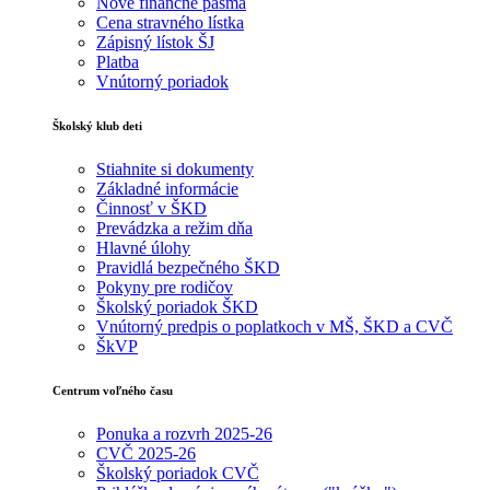
Nové finančné pásma
Cena stravného lístka
Zápisný lístok ŠJ
Platba
Vnútorný poriadok
Školský klub deti
Stiahnite si dokumenty
Základné informácie
Činnosť v ŠKD
Prevádzka a režim dňa
Hlavné úlohy
Pravidlá bezpečného ŠKD
Pokyny pre rodičov
Školský poriadok ŠKD
Vnútorný predpis o poplatkoch v MŠ, ŠKD a CVČ
ŠkVP
Centrum voľného času
Ponuka a rozvrh 2025-26
CVČ 2025-26
Školský poriadok CVČ