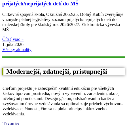
prijatých/neprijatých detí do MŠ
Cirkevná spojená škola, Okružná 2062/25, Dolný Kubín zverejňuje
v zmysle platnej legislatívy zoznam prijatých/neprijatých detí do
materskej školy pre školský rok 2026/2027. Elektronická výveska
MŠ
Čítať viac »
1. júla 2026
Všetky aktuality
Modernejší, zdatnejší, prístupnejší
Cieľom projektu je zabezpečiť kvalitnú edukáciu pre všetkých
žiakov úpravou prostredia, novým vybavením, zariadením, ako aj
učebnými pomôckami. Desegregáciou, odstraňovaním bariér a
zvyšovaním úrovne vzdelávania sa optimalizuje priebeh výchovno-
vzdelávacej činnosti, čím sa naplnia princípy inkluzívneho
vzdelávania.
Trvanie: