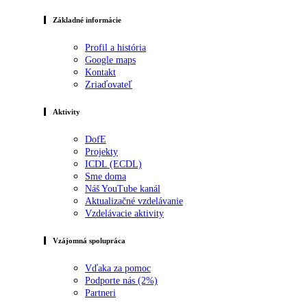
Základné informácie
Profil a história
Google maps
Kontakt
Zriaďovateľ
Aktivity
DofE
Projekty
ICDL (ECDL)
Sme doma
Náš YouTube kanál
Aktualizačné vzdelávanie
Vzdelávacie aktivity
Vzájomná spolupráca
Vďaka za pomoc
Podporte nás (2%)
Partneri