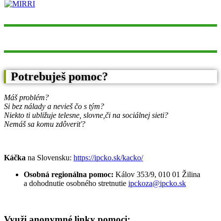
Potrebuješ pomoc?
Máš problém?
Si bez nálady a nevieš čo s tým?
Niekto ti ubližuje telesne, slovne,
či na sociálnej sieti?
Nemáš sa komu zdôveriť?
Káčka
na Slovensku:
https://ipcko.sk/kacko/
Osobná regionálna pomoc:
Kálov 353/9, 010 01 Žilina
a dohodnutie osobného stretnutie
ipckoza@ipcko.sk
Využi anonymné linky pomoci: