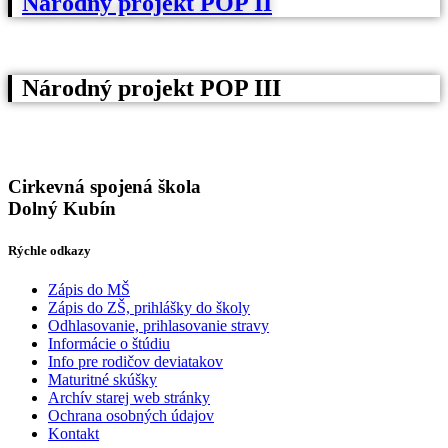
Národný projekt POP II
Národný projekt POP III
Cirkevná spojená škola
Dolný Kubín
Rýchle odkazy
Zápis do MŠ
Zápis do ZŠ, prihlášky do školy
Odhlasovanie, prihlasovanie stravy
Informácie o štúdiu
Info pre rodičov deviatakov
Maturitné skúšky
Archív starej web stránky
Ochrana osobných údajov
Kontakt