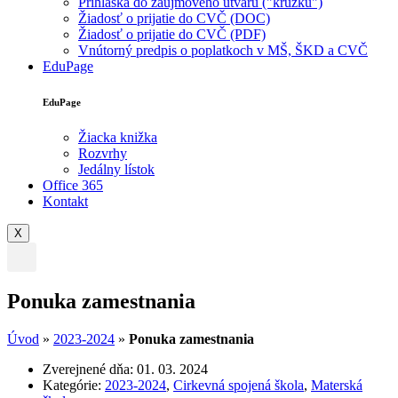
Prihláška do záujmového útvaru ("krúžku")
Žiadosť o prijatie do CVČ (DOC)
Žiadosť o prijatie do CVČ (PDF)
Vnútorný predpis o poplatkoch v MŠ, ŠKD a CVČ
EduPage
EduPage
Žiacka knižka
Rozvrhy
Jedálny lístok
Office 365
Kontakt
X
Ponuka zamestnania
Úvod
»
2023-2024
»
Ponuka zamestnania
Zverejnené dňa:
01. 03. 2024
Kategórie:
2023-2024
,
Cirkevná spojená škola
,
Materská