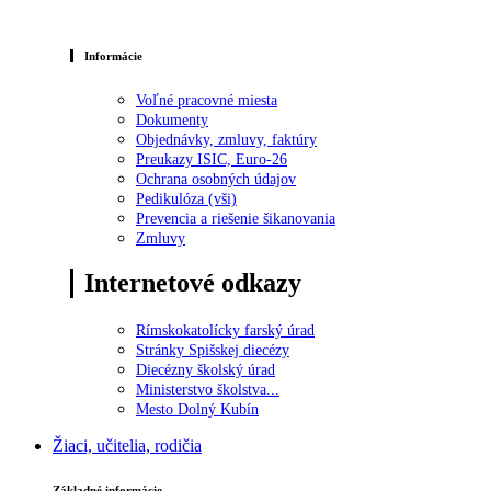
Informácie
Voľné pracovné miesta
Dokumenty
Objednávky, zmluvy, faktúry
Preukazy ISIC, Euro-26
Ochrana osobných údajov
Pedikulóza (vši)
Prevencia a riešenie šikanovania
Zmluvy
Internetové odkazy
Rímskokatolícky farský úrad
Stránky Spišskej diecézy
Diecézny školský úrad
Ministerstvo školstva...
Mesto Dolný Kubín
Žiaci, učitelia, rodičia
Základné informácie