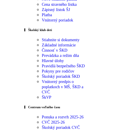
Cena stravného lístka
Zápisný lístok ŠJ
Platba
Vnútorný poriadok
Školský klub deti
Stiahnite si dokumenty
Základné informácie
Činnosť v ŠKD
Prevádzka a režim dňa
Hlavné úlohy
Pravidlá bezpečného ŠKD
Pokyny pre rodičov
Školský poriadok ŠKD
Vnútorný predpis o
poplatkoch v MŠ, ŠKD a
CVČ
ŠkVP
Centrum voľného času
Ponuka a rozvrh 2025-26
CVČ 2025-26
Školský poriadok CVČ