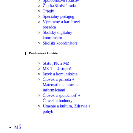
Spoločenstvo rodičov
Žiacka školská rada
Triedy
Špeciálny pedagóg
Výchovný a kariérový
poradca
Školský digitálny
koordinátor
Školskí koordinátori
Predmetové komisie
Štatút PK a MZ
MZ 1. - 4.stupeň
Jazyk a komunikácia
Človek a príroda +
Matematika a práca s
informáciami
Človek a spoločnosť +
Človek a hodnoty
Umenie a kultúra, Zdravie a
pohyb
MŠ