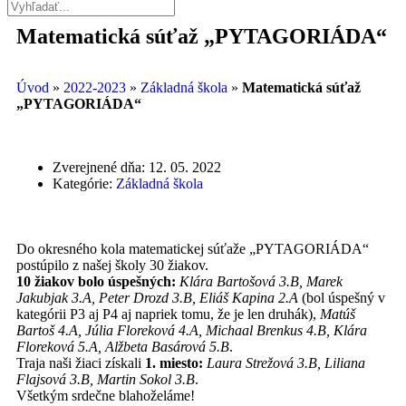
Matematická súťaž „PYTAGORIÁDA“
Úvod
»
2022-2023
»
Základná škola
»
Matematická súťaž
„PYTAGORIÁDA“
Zverejnené dňa:
12. 05. 2022
Kategórie:
Základná škola
Do okresného kola matematickej súťaže „PYTAGORIÁDA“
postúpilo z našej školy 30 žiakov.
10 žiakov bolo úspešných:
Klára Bartošová 3.B, Marek
Jakubjak 3.A, Peter Drozd 3.B, Eliáš Kapina 2.A
(bol úspešný v
kategórii P3 aj P4 aj napriek tomu, že je len druhák),
Matúš
Bartoš 4.A, Júlia Floreková 4.A, Michaal Brenkus 4.B, Klára
Floreková 5.A, Alžbeta Basárová 5.B
.
Traja naši žiaci získali
1. miesto:
Laura Strežová 3.B, Liliana
Flajsová 3.B, Martin Sokol 3.B
.
Všetkým srdečne blahoželáme!