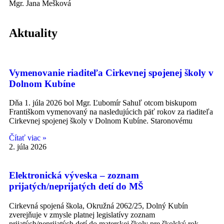
Mgr. Jana Mešková
Aktuality
Vymenovanie riaditeľa Cirkevnej spojenej školy v
Dolnom Kubíne
Dňa 1. júla 2026 bol Mgr. Ľubomír Sahuľ otcom biskupom
Františkom vymenovaný na nasledujúcich päť rokov za riaditeľa
Cirkevnej spojenej školy v Dolnom Kubíne. Staronovému
Čítať viac »
2. júla 2026
Elektronická výveska – zoznam
prijatých/neprijatých detí do MŠ
Cirkevná spojená škola, Okružná 2062/25, Dolný Kubín
zverejňuje v zmysle platnej legislatívy zoznam
prijatých/neprijatých detí do materskej školy pre školský rok