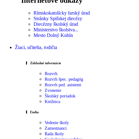
Internetové odkazy
Rímskokatolícky farský úrad
Stránky Spišskej diecézy
Diecézny školský úrad
Ministerstvo školstva...
Mesto Dolný Kubín
Žiaci, učitelia, rodičia
Základné informácie
Rozvrh
Rozvrh špec. pedagóg
Rozvrh ped. asistenti
Zvonenie
Školský poriadok
Knižnica
Ľudia
Vedenie školy
Zamestnanci
Rada školy