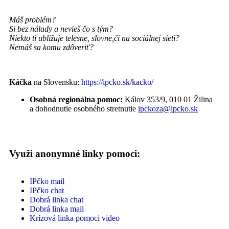
Máš problém?
Si bez nálady a nevieš čo s tým?
Niekto ti ubližuje telesne, slovne,
či na sociálnej sieti?
Nemáš sa komu zdôveriť?
Káčka
na Slovensku:
https://ipcko.sk/kacko/
Osobná regionálna pomoc:
Kálov 353/9, 010 01 Žilina
a dohodnutie osobného stretnutie
ipckoza@ipcko.sk
Využi anonymné linky pomoci:
IPčko mail
IPčko chat
Dobrá linka chat
Dobrá linka mail
Krízová linka pomoci video