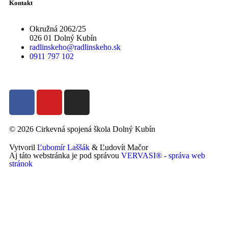
Kontakt
Okružná 2062/25
026 01 Dolný Kubín
radlinskeho@radlinskeho.sk
0911 797 102
© 2026 Cirkevná spojená škola Dolný Kubín
Vytvoril
Ľubomír Laššák
& Ľudovít Mačor
Aj táto webstránka je pod správou
VERVASI® - správa web
stránok