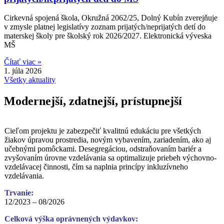
Cirkevná spojená škola, Okružná 2062/25, Dolný Kubín zverejňuje
v zmysle platnej legislatívy zoznam prijatých/neprijatých detí do
materskej školy pre školský rok 2026/2027. Elektronická výveska
MŠ
Čítať viac »
1. júla 2026
Všetky aktuality
Modernejší, zdatnejší, prístupnejší
Cieľom projektu je zabezpečiť kvalitnú edukáciu pre všetkých
žiakov úpravou prostredia, novým vybavením, zariadením, ako aj
učebnými pomôckami. Desegregáciou, odstraňovaním bariér a
zvyšovaním úrovne vzdelávania sa optimalizuje priebeh výchovno-
vzdelávacej činnosti, čím sa naplnia princípy inkluzívneho
vzdelávania.
Trvanie:
12/2023 – 08/2026
Celková výška oprávnených výdavkov: