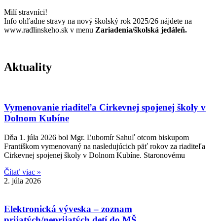
Milí stravníci!
Info ohľadne stravy na nový školský rok 2025/26 nájdete na
www.radlinskeho.sk v menu
Zariadenia/školská jedáleň.
Aktuality
Vymenovanie riaditeľa Cirkevnej spojenej školy v
Dolnom Kubíne
Dňa 1. júla 2026 bol Mgr. Ľubomír Sahuľ otcom biskupom
Františkom vymenovaný na nasledujúcich päť rokov za riaditeľa
Cirkevnej spojenej školy v Dolnom Kubíne. Staronovému
Čítať viac »
2. júla 2026
Elektronická výveska – zoznam
prijatých/neprijatých detí do MŠ