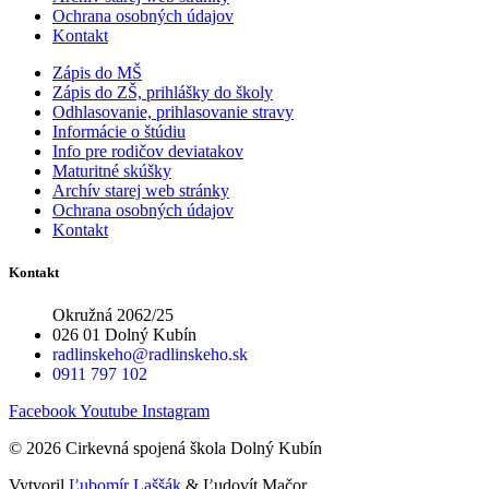
Ochrana osobných údajov
Kontakt
Zápis do MŠ
Zápis do ZŠ, prihlášky do školy
Odhlasovanie, prihlasovanie stravy
Informácie o štúdiu
Info pre rodičov deviatakov
Maturitné skúšky
Archív starej web stránky
Ochrana osobných údajov
Kontakt
Kontakt
Okružná 2062/25
026 01 Dolný Kubín
radlinskeho@radlinskeho.sk
0911 797 102
Facebook
Youtube
Instagram
© 2026 Cirkevná spojená škola Dolný Kubín
Vytvoril
Ľubomír Laššák
& Ľudovít Mačor