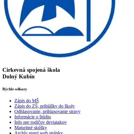
Cirkevná spojená škola
Dolný Kubín
Rýchle odkazy
Zápis do MŠ
Zápis do ZŠ, prihlášky do školy
Odhlasovanie, prihlasovanie stravy
Informácie o štúdiu
Info pre rodičov deviatakov
Maturitné skúšky
Archív starej web stránky