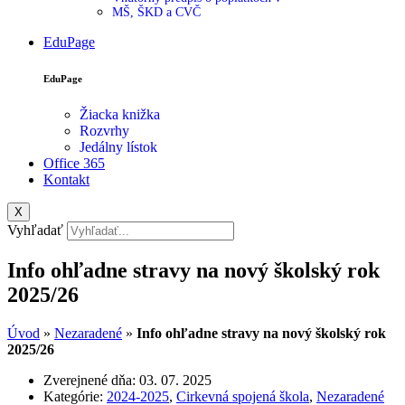
MŠ, ŠKD a CVČ
EduPage
EduPage
Žiacka knižka
Rozvrhy
Jedálny lístok
Office 365
Kontakt
X
Vyhľadať
Info ohľadne stravy na nový školský rok
2025/26
Úvod
»
Nezaradené
»
Info ohľadne stravy na nový školský rok
2025/26
Zverejnené dňa:
03. 07. 2025
Kategórie:
2024-2025
,
Cirkevná spojená škola
,
Nezaradené