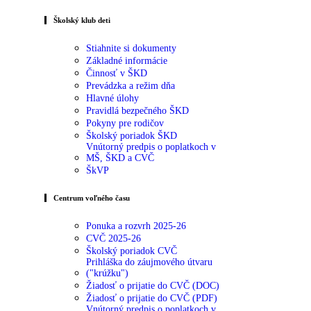
Školský klub deti
Stiahnite si dokumenty
Základné informácie
Činnosť v ŠKD
Prevádzka a režim dňa
Hlavné úlohy
Pravidlá bezpečného ŠKD
Pokyny pre rodičov
Školský poriadok ŠKD
Vnútorný predpis o poplatkoch v
MŠ, ŠKD a CVČ
ŠkVP
Centrum voľného času
Ponuka a rozvrh 2025-26
CVČ 2025-26
Školský poriadok CVČ
Prihláška do záujmového útvaru
("krúžku")
Žiadosť o prijatie do CVČ (DOC)
Žiadosť o prijatie do CVČ (PDF)
Vnútorný predpis o poplatkoch v