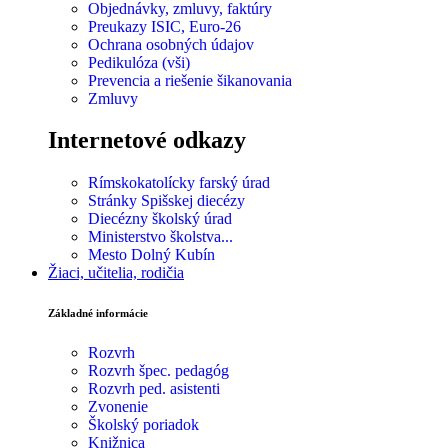
Objednávky, zmluvy, faktúry
Preukazy ISIC, Euro-26
Ochrana osobných údajov
Pedikulóza (vši)
Prevencia a riešenie šikanovania
Zmluvy
Internetové odkazy
Rímskokatolícky farský úrad
Stránky Spišskej diecézy
Diecézny školský úrad
Ministerstvo školstva...
Mesto Dolný Kubín
Žiaci, učitelia, rodičia
Základné informácie
Rozvrh
Rozvrh špec. pedagóg
Rozvrh ped. asistenti
Zvonenie
Školský poriadok
Knižnica