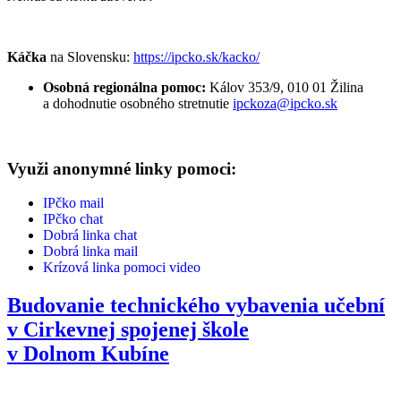
Káčka
na Slovensku:
https://ipcko.sk/kacko/
Osobná regionálna pomoc:
Kálov 353/9, 010 01 Žilina
a dohodnutie osobného stretnutie
ipckoza@ipcko.sk
Využi anonymné linky pomoci:
IPčko mail
IPčko chat
Dobrá linka chat
Dobrá linka mail
Krízová linka pomoci video
Budovanie technického vybavenia učební
v Cirkevnej spojenej škole
v Dolnom Kubíne