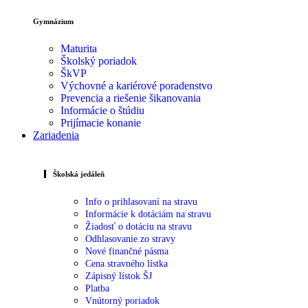
Gymnázium
Maturita
Školský poriadok
ŠkVP
Výchovné a kariérové poradenstvo
Prevencia a riešenie šikanovania
Informácie o štúdiu
Prijímacie konanie
Zariadenia
Školská jedáleň
Info o prihlasovaní na stravu
Informácie k dotáciám na stravu
Žiadosť o dotáciu na stravu
Odhlasovanie zo stravy
Nové finančné pásma
Cena stravného lístka
Zápisný lístok ŠJ
Platba
Vnútorný poriadok