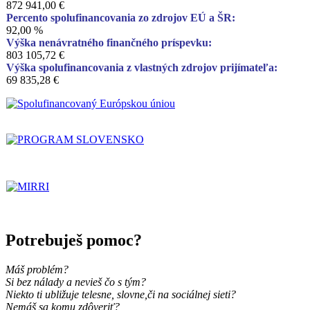
872 941,00 €
Percento spolufinancovania zo zdrojov EÚ a ŠR:
92,00 %
Výška nenávratného finančného príspevku:
803 105,72 €
Výška spolufinancovania z vlastných zdrojov prijímateľa:
69 835,28 €
Potrebuješ pomoc?
Máš problém?
Si bez nálady a nevieš čo s tým?
Niekto ti ubližuje telesne, slovne,
či na sociálnej sieti?
Nemáš sa komu zdôveriť?