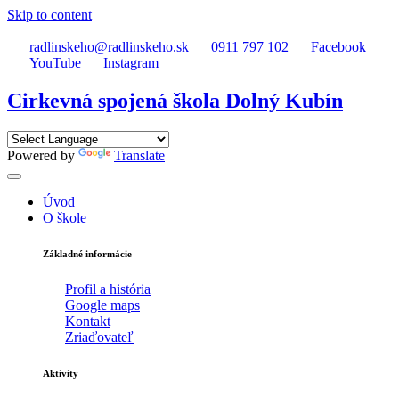
Skip to content
radlinskeho@radlinskeho.sk
0911 797 102
Facebook
YouTube
Instagram
Cirkevná spojená škola Dolný Kubín
Powered by
Translate
Úvod
O škole
Základné informácie
Profil a história
Google maps
Kontakt
Zriaďovateľ
Aktivity