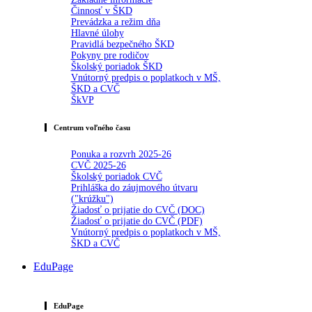
Činnosť v ŠKD
Prevádzka a režim dňa
Hlavné úlohy
Pravidlá bezpečného ŠKD
Pokyny pre rodičov
Školský poriadok ŠKD
Vnútorný predpis o poplatkoch v MŠ,
ŠKD a CVČ
ŠkVP
Centrum voľného času
Ponuka a rozvrh 2025-26
CVČ 2025-26
Školský poriadok CVČ
Prihláška do záujmového útvaru
("krúžku")
Žiadosť o prijatie do CVČ (DOC)
Žiadosť o prijatie do CVČ (PDF)
Vnútorný predpis o poplatkoch v MŠ,
ŠKD a CVČ
EduPage
EduPage