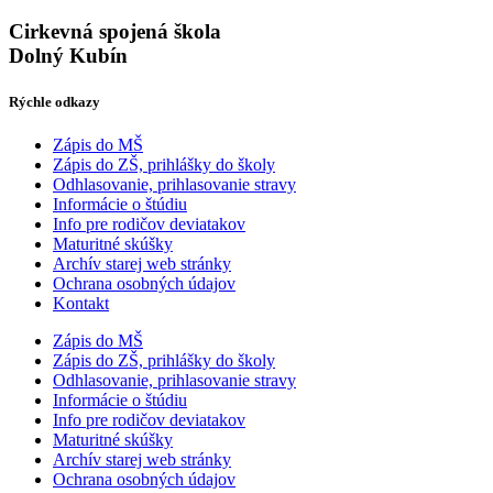
Cirkevná spojená škola
Dolný Kubín
Rýchle odkazy
Zápis do MŠ
Zápis do ZŠ, prihlášky do školy
Odhlasovanie, prihlasovanie stravy
Informácie o štúdiu
Info pre rodičov deviatakov
Maturitné skúšky
Archív starej web stránky
Ochrana osobných údajov
Kontakt
Zápis do MŠ
Zápis do ZŠ, prihlášky do školy
Odhlasovanie, prihlasovanie stravy
Informácie o štúdiu
Info pre rodičov deviatakov
Maturitné skúšky
Archív starej web stránky
Ochrana osobných údajov