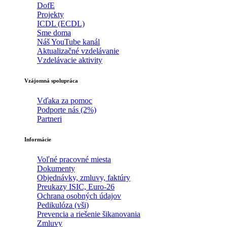
DofE
Projekty
ICDL (ECDL)
Sme doma
Náš YouTube kanál
Aktualizačné vzdelávanie
Vzdelávacie aktivity
Vzájomná spolupráca
Vďaka za pomoc
Podporte nás (2%)
Partneri
Informácie
Voľné pracovné miesta
Dokumenty
Objednávky, zmluvy, faktúry
Preukazy ISIC, Euro-26
Ochrana osobných údajov
Pedikulóza (vši)
Prevencia a riešenie šikanovania
Zmluvy