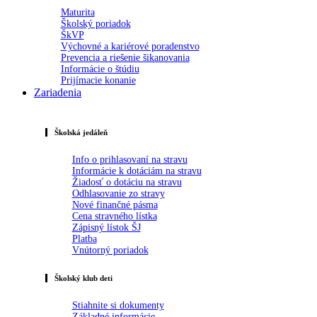
Maturita
Školský poriadok
ŠkVP
Výchovné a kariérové poradenstvo
Prevencia a riešenie šikanovania
Informácie o štúdiu
Prijímacie konanie
Zariadenia
Školská jedáleň
Info o prihlasovaní na stravu
Informácie k dotáciám na stravu
Žiadosť o dotáciu na stravu
Odhlasovanie zo stravy
Nové finančné pásma
Cena stravného lístka
Zápisný lístok ŠJ
Platba
Vnútorný poriadok
Školský klub deti
Stiahnite si dokumenty
Základné informácie