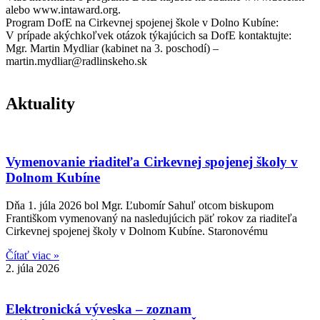
alebo www.intaward.org.
Program DofE na Cirkevnej spojenej škole v Dolno Kubíne:
V prípade akýchkoľvek otázok týkajúcich sa DofE kontaktujte:
Mgr. Martin Mydliar (kabinet na 3. poschodí) –
martin.mydliar@radlinskeho.sk
Aktuality
Vymenovanie riaditeľa Cirkevnej spojenej školy v
Dolnom Kubíne
Dňa 1. júla 2026 bol Mgr. Ľubomír Sahuľ otcom biskupom
Františkom vymenovaný na nasledujúcich päť rokov za riaditeľa
Cirkevnej spojenej školy v Dolnom Kubíne. Staronovému
Čítať viac »
2. júla 2026
Elektronická výveska – zoznam