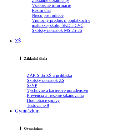
Základné dokumenty
Všeobecné informácie
Režim dňa
Niečo pre rodičov
Vnútorný predpis o poplatkoch v
materskej škole, ŠKD a CVČ
Školský poriadok MŠ 25-26
ZŠ
Základná škola
ZÁPIS do ZŠ a prihláška
Školsky poriadok ZŠ
ŠkVP
Výchovné a kariérové poradenstvo
Prevencia a riešenie šikanovania
Hodnotiace správy
Testovanie 9
Gymnázium
Gymnázium