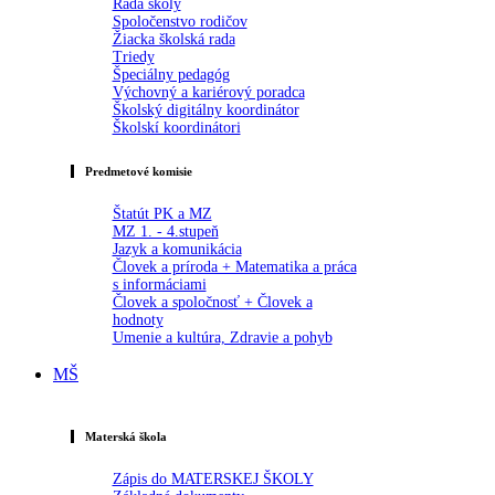
Rada školy
Spoločenstvo rodičov
Žiacka školská rada
Triedy
Špeciálny pedagóg
Výchovný a kariérový poradca
Školský digitálny koordinátor
Školskí koordinátori
Predmetové komisie
Štatút PK a MZ
MZ 1. - 4.stupeň
Jazyk a komunikácia
Človek a príroda + Matematika a práca
s informáciami
Človek a spoločnosť + Človek a
hodnoty
Umenie a kultúra, Zdravie a pohyb
MŠ
Materská škola
Zápis do MATERSKEJ ŠKOLY