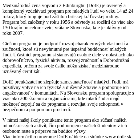
Medzinárodná cena vojvodu z Edinburghu (DofE) je overený a
komplexný vzdelávací program pre mladých ľudí vo veku 14 až 24
rokov, ktorý funguje pod záštitou britskej kráľovskej rodiny.
Program bol založený v roku 1956 a odvtedy sa rozšíril do viac ako
130 krajín po celom svete, vrátane Slovenska, kde je aktívny od
roku 2007.
Cieľom programu je podporiť rozvoj charakterových vlastností a
zručností, ktoré sú nevyhnutné pre úspešnú budúcnosť mladých
ľudí. Účastníci programu si stanovujú osobné ciele v oblastiach ako
dobrovoľníctvo, fyzická aktivita, rozvoj zručností a Dobrodružná
expedícia, pričom za svoje úsilie môžu získať medzinárodne
uznávaný certifikát.
DofE preukázateľne zlepšuje zamestnateľnosť mladých ľudí, má
pozitívny vplyv na ich fyzické a duševné zdravie a podporuje ich
angažovanosť v komunitách. Na Slovensku program spolupracuje s
viac ako 200 školami a organizáciami, kde mladí ľudia majú
možnosť zapojiť sa do programu a rozvíjať svoje schopnosti v
bezpečnom a podpornom prostredí.
V rámci našej školy ponúkame tento program ako súčasť našich
mimoškolských aktivít, čím podporujeme našich študentov v ich
osobnom raste a príprave na budúce výzvy.
Viac informácií o programe DofE nájdete na stránke www.dofe.sk