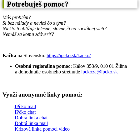
Potrebuješ pomoc?
Máš problém?
Si bez nálady a nevieš čo s tým?
Niekto ti ubližuje telesne, slovne,
či na sociálnej sieti?
Nemáš sa komu zdôveriť?
Káčka
na Slovensku:
https://ipcko.sk/kacko/
Osobná regionálna pomoc:
Kálov 353/9, 010 01 Žilina
a dohodnutie osobného stretnutie
ipckoza@ipcko.sk
Využi anonymné linky pomoci:
IPčko mail
IPčko chat
Dobrá linka chat
Dobrá linka mail
Krízová linka pomoci video