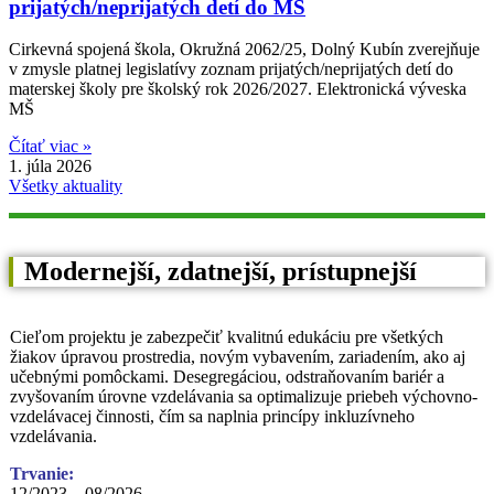
prijatých/neprijatých detí do MŠ
Cirkevná spojená škola, Okružná 2062/25, Dolný Kubín zverejňuje
v zmysle platnej legislatívy zoznam prijatých/neprijatých detí do
materskej školy pre školský rok 2026/2027. Elektronická výveska
MŠ
Čítať viac »
1. júla 2026
Všetky aktuality
Modernejší, zdatnejší, prístupnejší
Cieľom projektu je zabezpečiť kvalitnú edukáciu pre všetkých
žiakov úpravou prostredia, novým vybavením, zariadením, ako aj
učebnými pomôckami. Desegregáciou, odstraňovaním bariér a
zvyšovaním úrovne vzdelávania sa optimalizuje priebeh výchovno-
vzdelávacej činnosti, čím sa naplnia princípy inkluzívneho
vzdelávania.
Trvanie:
12/2023 – 08/2026