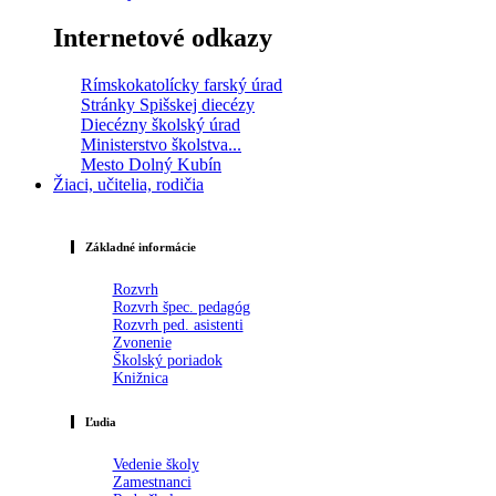
Internetové odkazy
Rímskokatolícky farský úrad
Stránky Spišskej diecézy
Diecézny školský úrad
Ministerstvo školstva...
Mesto Dolný Kubín
Žiaci, učitelia, rodičia
Základné informácie
Rozvrh
Rozvrh špec. pedagóg
Rozvrh ped. asistenti
Zvonenie
Školský poriadok
Knižnica
Ľudia
Vedenie školy
Zamestnanci