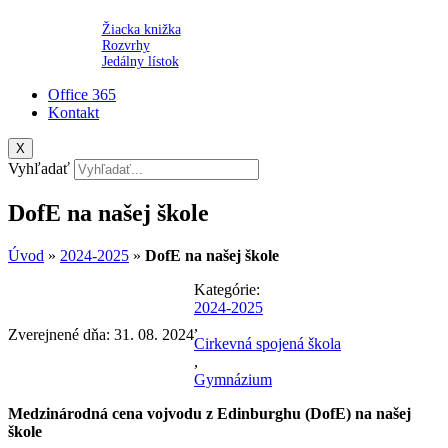
Žiacka knižka
Rozvrhy
Jedálny lístok
Office 365
Kontakt
X
Vyhľadať
DofE na našej škole
Úvod
»
2024-2025
»
DofE na našej škole
Kategórie:
2024-2025
,
Zverejnené dňa:
31. 08. 2024
Cirkevná spojená škola
,
Gymnázium
Medzinárodná cena vojvodu z Edinburghu (DofE) na našej
škole