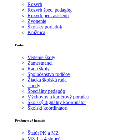
Rozvrh
Rozvrh špec. pedagóg
Rozvrh ped. asistenti
Zvonenie
Školský poriadok
Knižnica
Ľudia
Vedenie školy
Zamestnanci
Rada školy
Spoločenstvo rodičov
Žiacka školská rada
Triedy
Špeciálny pedagóg
Výchovný a kariérový poradca
Školský digitálny koordinátor
Školskí koordinátori
Predmetové komisie
Štatút PK a MZ
MZ 1. - 4.stupeň