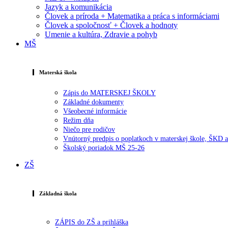
Jazyk a komunikácia
Človek a príroda + Matematika a práca s informáciami
Človek a spoločnosť + Človek a hodnoty
Umenie a kultúra, Zdravie a pohyb
MŠ
Materská škola
Zápis do MATERSKEJ ŠKOLY
Základné dokumenty
Všeobecné informácie
Režim dňa
Niečo pre rodičov
Vnútorný predpis o poplatkoch v materskej škole, ŠKD
Školský poriadok MŠ 25-26
ZŠ
Základná škola
ZÁPIS do ZŠ a prihláška