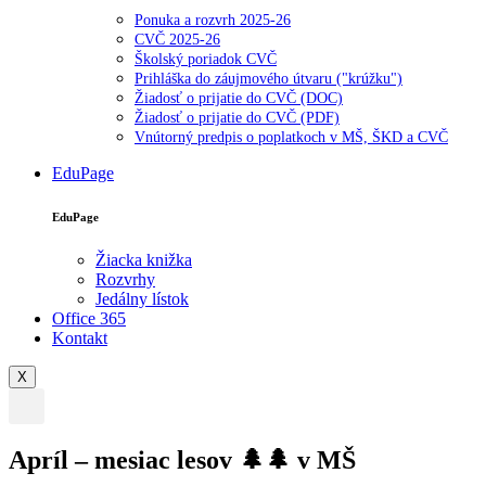
Ponuka a rozvrh 2025-26
CVČ 2025-26
Školský poriadok CVČ
Prihláška do záujmového útvaru ("krúžku")
Žiadosť o prijatie do CVČ (DOC)
Žiadosť o prijatie do CVČ (PDF)
Vnútorný predpis o poplatkoch v MŠ, ŠKD a CVČ
EduPage
EduPage
Žiacka knižka
Rozvrhy
Jedálny lístok
Office 365
Kontakt
X
Apríl – mesiac lesov 🌲🌲 v MŠ