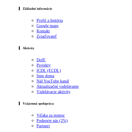
Základné informácie
Profil a história
Google maps
Kontakt
Zriaďovateľ
Aktivity
DofE
Projekty
ICDL (ECDL)
Sme doma
Náš YouTube kanál
Aktualizačné vzdelávanie
Vzdelávacie aktivity
Vzájomná spolupráca
Vďaka za pomoc
Podporte nás (2%)
Partneri