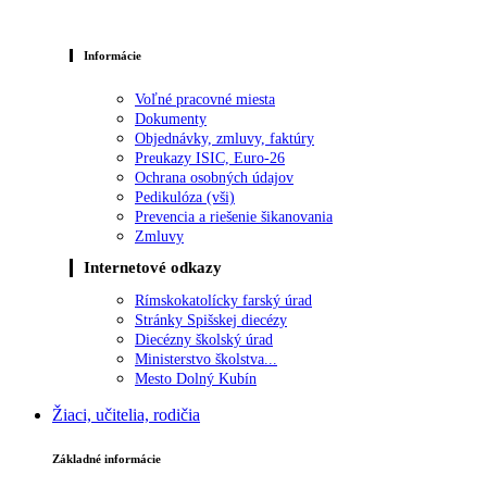
Informácie
Voľné pracovné miesta
Dokumenty
Objednávky, zmluvy, faktúry
Preukazy ISIC, Euro-26
Ochrana osobných údajov
Pedikulóza (vši)
Prevencia a riešenie šikanovania
Zmluvy
Internetové odkazy
Rímskokatolícky farský úrad
Stránky Spišskej diecézy
Diecézny školský úrad
Ministerstvo školstva...
Mesto Dolný Kubín
Žiaci, učitelia, rodičia
Základné informácie