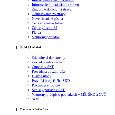
Info o prihlasovaní na stravu
Informácie k dotáciám na stravu
Žiadosť o dotáciu na stravu
Odhlasovanie zo stravy
Nové finančné pásma
Cena stravného lístka
Zápisný lístok ŠJ
Platba
Vnútorný poriadok
Školský klub deti
Stiahnite si dokumenty
Základné informácie
Činnosť v ŠKD
Prevádzka a režim dňa
Hlavné úlohy
Pravidlá bezpečného ŠKD
Pokyny pre rodičov
Školský poriadok ŠKD
Vnútorný predpis o poplatkoch v MŠ, ŠKD a CVČ
ŠkVP
Centrum voľného času