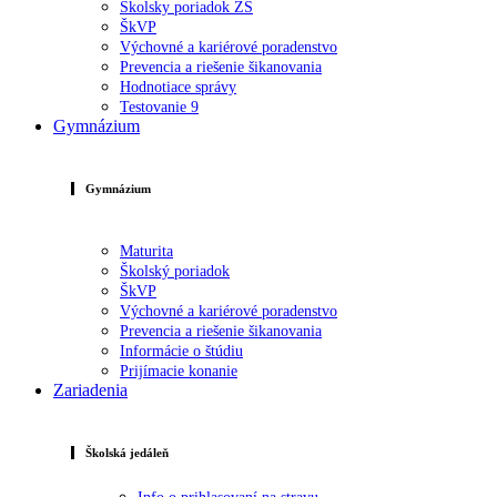
Školsky poriadok ZŠ
ŠkVP
Výchovné a kariérové poradenstvo
Prevencia a riešenie šikanovania
Hodnotiace správy
Testovanie 9
Gymnázium
Gymnázium
Maturita
Školský poriadok
ŠkVP
Výchovné a kariérové poradenstvo
Prevencia a riešenie šikanovania
Informácie o štúdiu
Prijímacie konanie
Zariadenia
Školská jedáleň